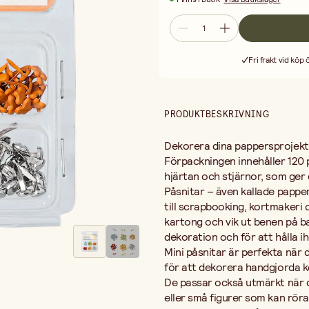
handgjorda
kort,
scrapbooking­sid
vill
göra
rörliga
delar
i
kort
,
till
exe
Kombinera
gärna
påsnitarna
med
kort
och
kreativa
pappersprojekt.
Fri frakt vid köp
pysselmaterial
som
gör
det
enkelt
PRODUKTBESKRIVNING
Dekorera
dina
pappersprojek
Förpackningen
innehåller
120
hjärtan
och
stjärnor
,
som
ger
Påsnitar –
även
kallade
pappe
till
scrapbooking,
kortmakeri
kartong
och
vik
ut
benen
på
b
dekoration
och
för
att
hålla
i
Mini
påsnitar
är
perfekta
när
för
att
dekorera
handgjorda
k
De
passar
också
utmärkt
när
eller
små
figurer
som
kan
rör