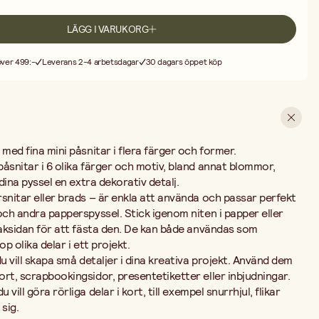
or,
presentetiketter
eller
inbjudningar
.
De
passar
också
utmärkt
när
du
mpel
snurrhjul,
flikar
eller
små
figurer
som
kan
röra
sig.
LÄGG I VARUKORG
mönstrat
papper,
stickers,
stämplar
eller
band
för
att
skapa
personliga
Med
flera
färger
och
motiv
i
samma
förpackning
får
du
ett
mångsidigt
 över 499:-
Leverans 2-4 arbetsdagar
30 dagars öppet köp
att
sätta
en
lekfull
och
dekorativ
touch
på
dina
idéer.
t
med
fina
mini
påsnitar
i
flera
färger
och
former.
påsnitar
i
6
olika
färger
och
motiv
,
bland
annat
blommor,
dina
pyssel
en
extra
dekorativ
detalj.
rsnitar
eller
brads
–
är
enkla
att
använda
och
passar
perfekt
och
andra
papperspyssel
.
Stick
igenom
niten
i
papper
eller
aksidan
för
att
fästa
den.
De
kan
både
användas
som
hop
olika
delar
i
ett
projekt.
du
vill
skapa
små
detaljer
i
dina
kreativa
projekt.
Använd
dem
ort,
scrapbooking­sidor,
presentetiketter
eller
inbjudningar
.
du
vill
göra
rörliga
delar
i
kort
,
till
exempel
snurrhjul,
flikar
a
sig.