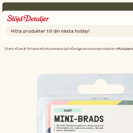
Start
Fixa & förvara
Kontorsmaterial
Övriga skrivbordprodukter
Minipåsni