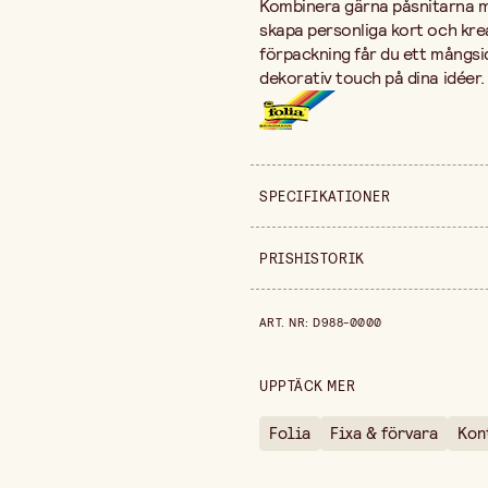
Kombinera
gärna
påsnitarna
skapa
personliga
kort
och
kre
förpackning
får
du
ett
mångsi
dekorativ
touch
på
dina
idéer.
SPECIFIKATIONER
Säljs i
PRISHISTORIK
Höjd
Prishistorik de senaste 30 dag
ART. NR
:
D988-0000
Förpackningsmängd
UPPTÄCK MER
Folia
Fixa & förvara
Kon