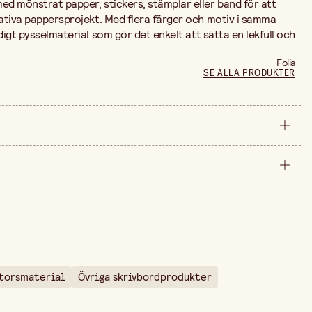
med
mönstrat
papper,
stickers,
stämplar
eller
band
för
att
ativa
pappersprojekt.
Med
flera
färger
och
motiv
i
samma
digt
pysselmaterial
som
gör
det
enkelt
att
sätta
en
lekfull
och
Folia
SE ALLA PRODUKTER
styck
0
arna är 99,90 kr.
6 st
torsmaterial
Övriga skrivbordprodukter