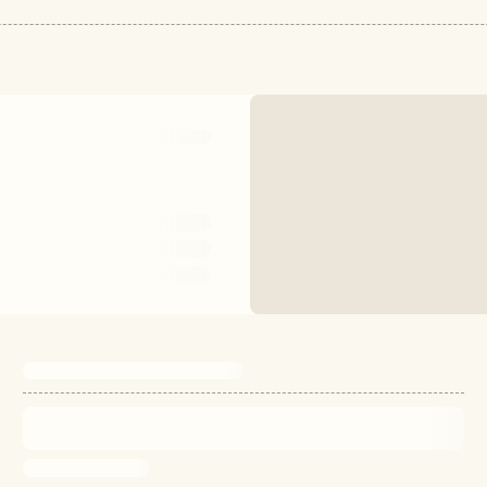
och upptäck hur roligt och givande det är att skapa med hjärt