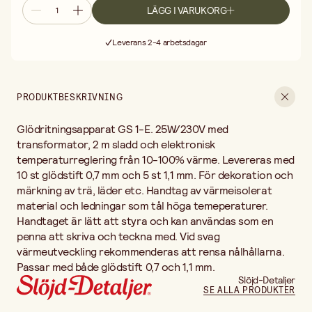
LÄGG I VARUKORG
Fri frakt vid köp över 499:-
Leverans 2-4 arbetsdagar
30 dagars öppet köp
Fri frakt vid köp över 499:-
PRODUKTBESKRIVNING
Glödritningsapparat GS 1-E. 25W/230V med
transformator, 2 m sladd och elektronisk
temperaturreglering från 10-100% värme. Levereras med
10 st glödstift 0,7 mm och 5 st 1,1 mm. För dekoration och
märkning av trä, läder etc. Handtag av värmeisolerat
material och ledningar som tål höga temeperaturer.
Handtaget är lätt att styra och kan användas som en
penna att skriva och teckna med. Vid svag
värmeutveckling rekommenderas att rensa nålhållarna.
Passar med både glödstift 0,7 och 1,1 mm.
Slöjd-Detaljer
SE ALLA PRODUKTER