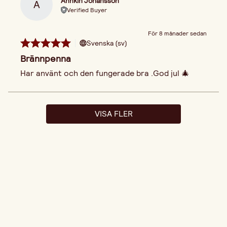
Annkin Johansson
A
Verified Buyer
För 8 månader sedan
Svenska (sv)
Brännpenna
Har använt och den fungerade bra .God jul 🎄
VISA FLER