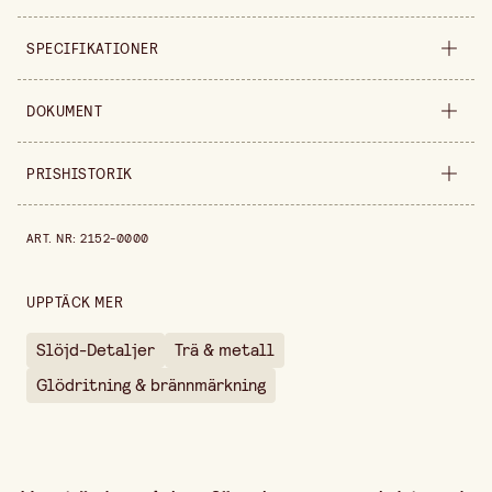
SPECIFIKATIONER
Säljs i
styck
DOKUMENT
Bredd
200 mm
Nedladdningsbara dokument
PRISHISTORIK
Instruktioner
(
.pdf
)
Höjd
120 mm
Prishistorik de senaste 30 dagarna är 1 569,00 kr.
ART. NR
:
2152-0000
UPPTÄCK MER
Slöjd-Detaljer
Trä & metall
Glödritning & brännmärkning