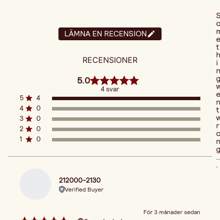
LÄMNA EN RECENSION
t
RECENSIONER
i
5.0
4 svar
5
4
4
0
t
3
0
r
2
0
1
0
..
.
212000-2130
Verified Buyer
För 3 månader sedan