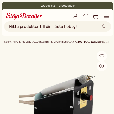
Leverans 2-4 arbetsdagar
30 dagars öppet köp
Miljöcertifierade
Fri frakt vid köp över 499:-
Start
Trä & metall
Glödritning & brännmärkning
Glödritningsapparat GS-1E