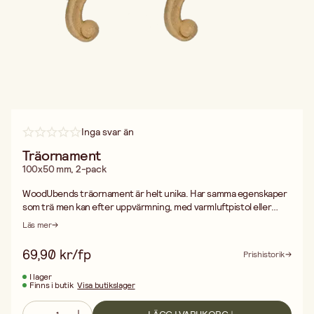
Inga svar än
Träornament
100x50 mm, 2-pack
WoodUbends träornament är helt unika. Har samma egenskaper
som trä men kan efter uppvärmning, med varmluftpistol eller
embossingfön, också formas för att passa på både plana och
Läs mer
rundade ytor. Ornamenten kan dessutom borras, slipas, limmas,
målas, betsas eller lackas. Produkten passar utmärkt som
69,90 kr/fp
Prishistorik
designmaterial till hobby och för hantverkare, designers,
konstnärer, skulptörer och tillverkare.
I lager
Finns i butik
Visa butikslager