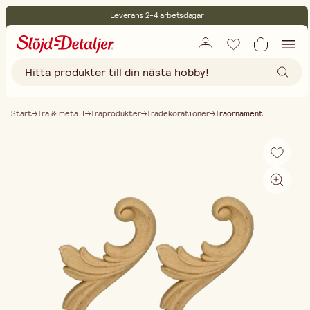
Leverans 2-4 arbetsdagar
30 dagars öppet köp
Miljöcertifierade
Fri frakt vid köp över 499:-
Start
Trä & metall
Träprodukter
Trädekorationer
Träornament