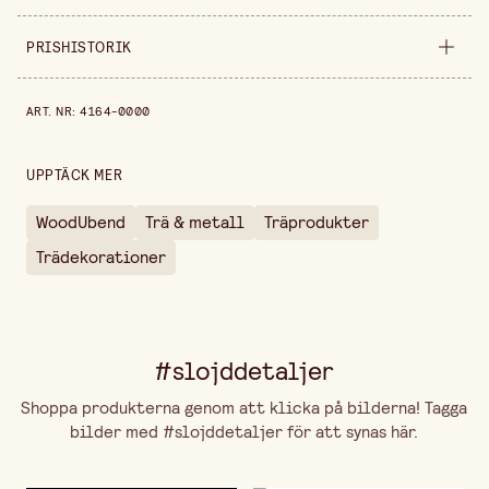
Säljs i
förpackning
PRISHISTORIK
Bredd
50 mm
Prishistorik de senaste 30 dagarna är 69,90 kr.
ART. NR
:
4164-0000
Höjd
6 mm
Längd
100 mm
UPPTÄCK MER
Förpackningsmängd
2 st
WoodUbend
Trä & metall
Träprodukter
Trädekorationer
#slojddetaljer
Shoppa produkterna genom att klicka på bilderna! Tagga
bilder med #slojddetaljer för att synas här.