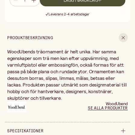
LÄGG I VARUKORG
Fri frakt vid köp över 499:-
Leverans 2-4 arbetsdagar
30 dagars öppet köp
Fri frakt vid köp över 499:-
PRODUKTBESKRIVNING
WoodUbends träornament är helt unika. Har samma
egenskaper som trä men kan efter uppvärmning, med
varmluftpistol eller embossingfön, också formas för att
passa på både plana och rundade ytor. Ornamenten kan
dessutom borras, slipas, limmas, målas, betsas eller
lackas. Produkten passar utmärkt som designmaterial till
hobby och för hantverkare, designers, konstnärer,
skulptörer och tillverkare.
WoodUbend
SE ALLA PRODUKTER
SPECIFIKATIONER