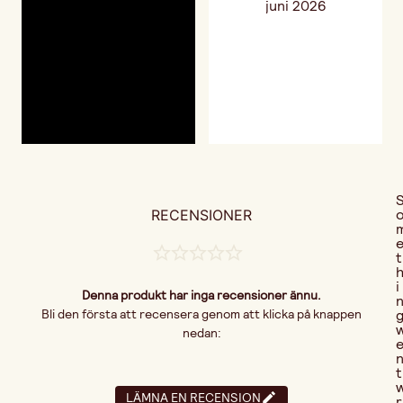
RECENSIONER
t
i
Denna produkt har inga recensioner ännu.
Bli den första att recensera genom att klicka på knappen
nedan:
t
LÄMNA EN RECENSION
r