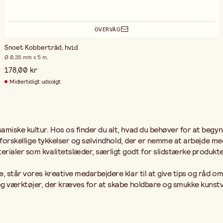
OVERVÅG
Snoet Kobbertråd, hvid
Ø 0,35 mm x 5 m.
178,00 kr
Midlertidigt udsolgt
amiske kultur. Hos os finder du alt, hvad du behøver for at begyn
e i forskellige tykkelser og sølvindhold, der er nemme at arbejde
terialer som kvalitetslæder, særligt godt for slidstærke produk
 står vores kreative medarbejdere klar til at give tips og råd om 
r og værktøjer, der kræves for at skabe holdbare og smukke kuns