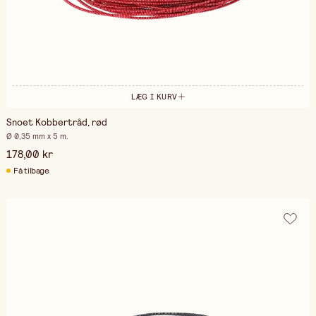
LÆG I KURV
Snoet Kobbertråd, rød
Ø 0,35 mm x 5 m.
178,00 kr
Få tilbage