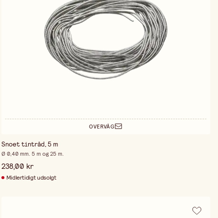
OVERVÅG
Snoet tintråd, 5 m
Ø 0,40 mm. 5 m og 25 m.
238,00 kr
Midlertidigt udsolgt