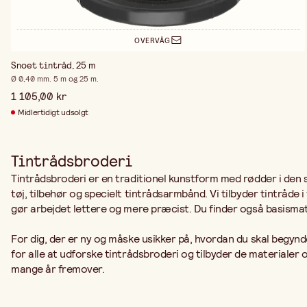
OVERVÅG
Snoet tintråd, 25 m
Ø 0,40 mm. 5 m og 25 m.
1 105,00 kr
Midlertidigt udsolgt
Tintrådsbroderi
Tintrådsbroderi er en traditionel kunstform med rødder i den s
tøj, tilbehør og specielt tintrådsarmbånd. Vi tilbyder tintråd
gør arbejdet lettere og mere præcist. Du finder også basisma
For dig, der er ny og måske usikker på, hvordan du skal begynde,
for alle at udforske tintrådsbroderi og tilbyder de materiale
mange år fremover.