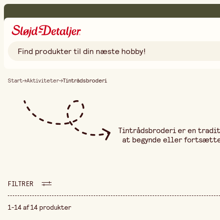
Start
Aktiviteter
Tintrådsbroderi
Tintrådsbroderi er en tradit
at begynde eller fortsætte
tilbyder tintråde i for
læderpuncher og fletning
kvalitetslæder, særligt go
hvordan du skal begynde, st
FILTRER
projekt. Vi ønsker at gøre
kræves for at skabe holdba
1-14 af 14 produkter