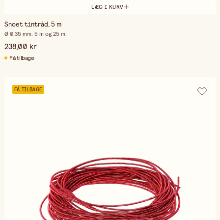
LÆG I KURV
Snoet tintråd, 5 m
Ø 0,35 mm. 5 m og 25 m.
238,00 kr
Få tilbage
FÅ TILBAGE