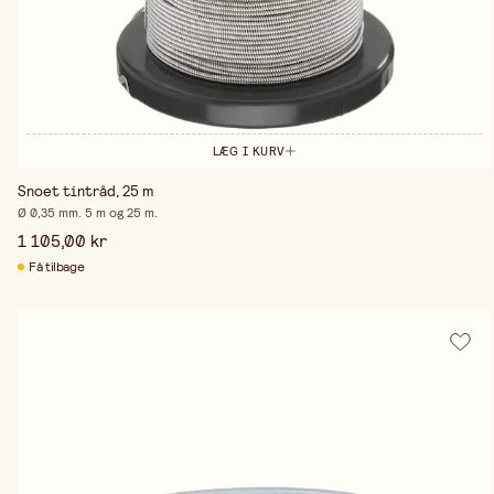
LÆG I KURV
Snoet tintråd, 25 m
Ø 0,35 mm. 5 m og 25 m.
1 105,00 kr
Få tilbage