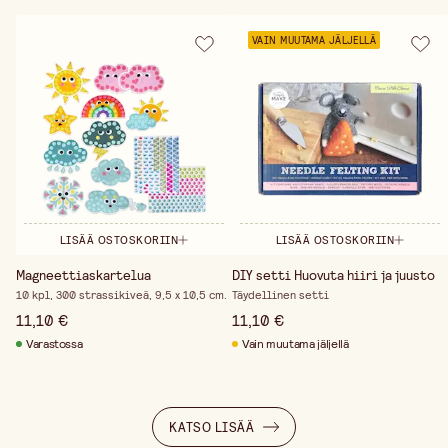
VAIN MUUTAMA JÄLJELLÄ
LISÄÄ OSTOSKORIIN
LISÄÄ OSTOSKORIIN
Magneettiaskartelua
DIY setti Huovuta hiiri ja juusto
10 kpl, 300 strassikiveä, 9,5 x 10,5 cm.
Täydellinen setti
11,10 €
11,10 €
Varastossa
Vain muutama jäljellä
KATSO LISÄÄ