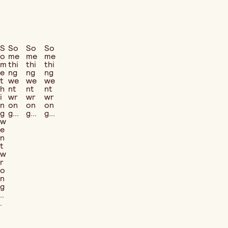
S
So
So
So
o
me
me
me
m
thi
thi
thi
e
ng
ng
ng
t
we
we
we
h
nt
nt
nt
i
wr
wr
wr
n
on
on
on
g
g...
g...
g...
w
e
n
t
w
r
o
n
g
..
.