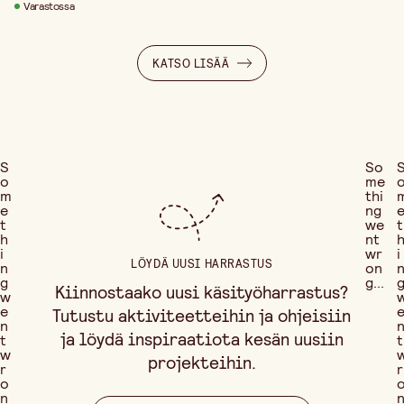
Varastossa
KATSO LISÄÄ
S
So
o
me
m
thi
e
ng
t
we
t
h
nt
i
wr
i
LÖYDÄ UUSI HARRASTUS
n
on
g
g...
Kiinnostaako uusi käsityöharrastus?
w
e
Tutustu aktiviteetteihin ja ohjeisiin
n
ja löydä inspiraatiota kesän uusiin
t
t
w
projekteihin.
r
r
o
n