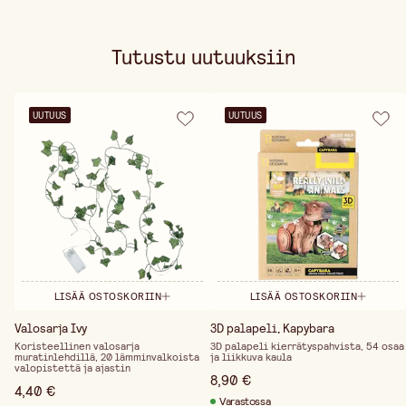
Tutustu uutuuksiin
UUTUUS
UUTUUS
LISÄÄ OSTOSKORIIN
LISÄÄ OSTOSKORIIN
Valosarja Ivy
3D palapeli, Kapybara
Koristeellinen valosarja
3D palapeli kierrätyspahvista, 54 osaa
muratinlehdillä, 20 lämminvalkoista
ja liikkuva kaula
valopistettä ja ajastin
8,90 €
4,40 €
Varastossa