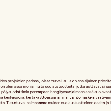
en projektien parissa, joissa turvallisuus on ensisijainen priori
ksi on olemassa monia muita suojaustuotteita, jotka auttavat sin
ölysuodattimia parempaan hengityssuojaimeen sekä suojavaatteita, 
ä kenkäsuojia, kertakäyttöasuja ja ilmanvaihtomaskeja vaativamp
ta. Tutustu valikoimaamme muiden suojaustuotteiden osalta ja lö