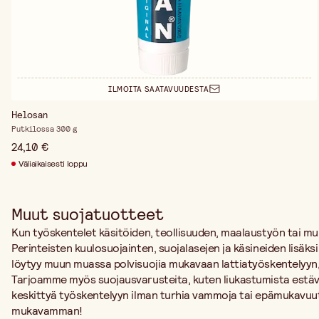
ILMOITA SAATAVUUDESTA
Helosan
Putkilossa 300 g
24,10 €
Väliaikaisesti loppu
Muut suojatuotteet
Kun työskentelet käsitöiden, teollisuuden, maalaustyön tai muid
Perinteisten kuulosuojainten, suojalasejen ja käsineiden lisä
löytyy muun muassa polvisuojia mukavaan lattiatyöskentelyyn, p
Tarjoamme myös suojausvarusteita, kuten liukastumista estävi
keskittyä työskentelyyn ilman turhia vammoja tai epämukavuut
mukavamman!