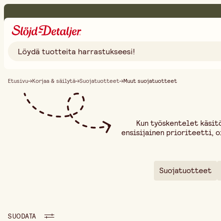
Etusivu
Korjaa & säilytä
Suojatuotteet
Muut suojatuotteet
Kun työskentelet käsitö
ensisijainen prioriteetti, 
käsineiden lisäksi on olem
mukavasti. Valikoimastamme 
hengityssuojaimeen sekä su
suojausvarusteita, kuten 
Suojatuotteet
työympäristöihin. Oik
epämukavuutta. Tutust
SUODATA