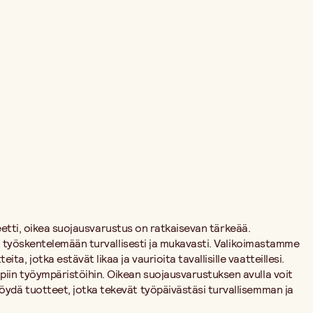
teetti, oikea suojausvarustus on ratkaisevan tärkeää.
ua työskentelemään turvallisesti ja mukavasti. Valikoimastamme
jotka estävät likaa ja vaurioita tavallisille vaatteillesi.
iin työympäristöihin. Oikean suojausvarustuksen avulla voit
ydä tuotteet, jotka tekevät työpäivästäsi turvallisemman ja