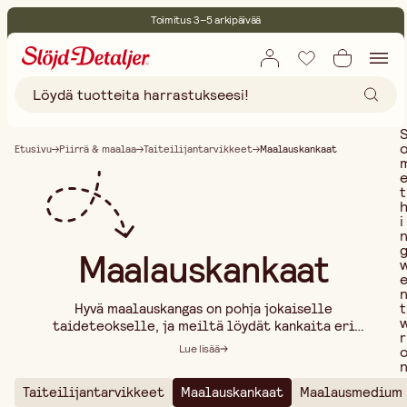
Toimitus 3–5 arkipäivää
30 päivän avoin palautusoikeus
Ympäristösertifoitu
Ilmainen toimitus yli 75 € ostoksille
Etusivu
Piirrä & maalaa
Taiteilijantarvikkeet
Maalauskankaat
t
i
Maalauskankaat
t
Hyvä maalauskangas on pohja jokaiselle
taideteokselle, ja meiltä löydät kankaita eri
r
kokoisina, muotoisina ja materiaaleina kaikkiin
Lue lisää
maalaustyyleihin. Olitpa sitten työskentelemässä
akryylin, öljyn tai sekoitustekniikoiden kanssa,
Taiteilijantarvikkeet
Maalauskankaat
Maalausmedium
meiltä löytyy vaihtoehtoja, jotka tarjoavat oikean
..