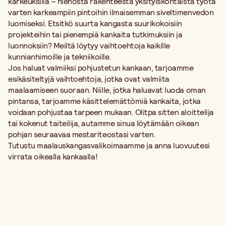
karkeuksilla – hienosta rakenteesta yksityiskohtaista työtä
varten karkeampiin pintoihin ilmaisemman siveltimenvedon
luomiseksi. Etsitkö suurta kangasta suurikokoisiin
projekteihin tai pienempiä kankaita tutkimuksiin ja
luonnoksiin? Meiltä löytyy vaihtoehtoja kaikille
kunnianhimoille ja tekniikoille.
Jos haluat valmiiksi pohjustetun kankaan, tarjoamme
esikäsiteltyjä vaihtoehtoja, jotka ovat valmiita
maalaamiseen suoraan. Niille, jotka haluavat luoda oman
pintansa, tarjoamme käsittelemättömiä kankaita, jotka
voidaan pohjustaa tarpeen mukaan. Olitpa sitten aloittelija
tai kokenut taiteilija, autamme sinua löytämään oikean
pohjan seuraavaa mestariteostasi varten.
Tutustu maalauskangasvalikoimaamme ja anna luovuutesi
virrata oikealla kankaalla!