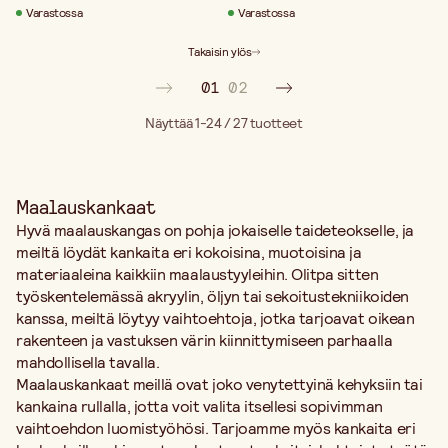
Varastossa
Varastossa
Takaisin ylös
01
02
Näyttää 1-24 / 27
tuotteet
Maalauskankaat
Hyvä maalauskangas on pohja jokaiselle taideteokselle, ja
meiltä löydät kankaita eri kokoisina, muotoisina ja
materiaaleina kaikkiin maalaustyyleihin. Olitpa sitten
työskentelemässä akryylin, öljyn tai sekoitustekniikoiden
kanssa, meiltä löytyy vaihtoehtoja, jotka tarjoavat oikean
rakenteen ja vastuksen värin kiinnittymiseen parhaalla
mahdollisella tavalla.
Maalauskankaat meillä ovat joko venytettyinä kehyksiin tai
kankaina rullalla, jotta voit valita itsellesi sopivimman
vaihtoehdon luomistyöhösi. Tarjoamme myös kankaita eri