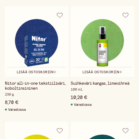
LISÄÄ OSTOSKORIIN
LISÄÄ OSTOSKORIIN
Nitor all-in-one tekstiiliväri,
Suihkeväri kangas, limevihreä
koboltinsininen
100 ml.
230 g.
10,20 €
8,70 €
Varastossa
Varastossa