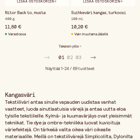
LISÄÄ OSTOSKORIIN
LISÄÄ OSTOSKORIIN
Nitor Back to, musta
Suihkeväri kangas, turkoosi
400 g.
100 ml.
11,80 €
10,20 €
Varastossa
Vain muutama jäljellä
Takaisin ylös
01
02
03
Näyttää 1-24 / 69
tuotteet
Kangasväri
Tekstiiliväri antaa sinulle vapauden uudistaa vanhat
vaatteet, luoda ainutlaatuisia värejä ja antaa uutta eloa
tylsille tekstiileille. Kylmä- ja kuumavärjäys ovat yleisimmät
tekniikat. Tie dye ja ombre-tekniikka luovat kuvioituja
väriefektejä. On tärkeää valita oikea väri oikealle
materiaalille. Meillä on tekstiilivärejä Simplicolilta, Dylonilta