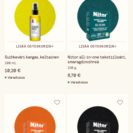
LISÄÄ OSTOSKORIIN
LISÄÄ OSTOSKORIIN
Suihkeväri kangas, keltainen
Nitor all-in-one tekstiiliväri,
smaragdinvihreä
100 ml.
230 g.
10,20 €
8,70 €
Varastossa
Varastossa