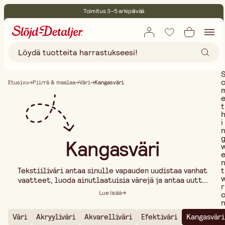
Toimitus 3–5 arkipäivää
30 päivän avoin palautusoikeus
Ympäristösertifoitu
Ilmainen toimitus yli 75 € ostoksille
Etusivu
Piirrä & maalaa
Väri
Kangasväri
t
i
Kangasväri
t
Tekstiiliväri antaa sinulle vapauden uudistaa vanhat
vaatteet, luoda ainutlaatuisia värejä ja antaa uutta
r
eloa tylsille tekstiileille. Kylmä- ja kuumavärjäys
Lue lisää
ovat yleisimmät tekniikat. Tie dye ja ombre-
tekniikka luovat kuvioituja väriefektejä. On tärkeää
Väri
Akryyliväri
Akvarelliväri
Efektiväri
Kangasväri
valita oikea väri oikealle materiaalille. Meillä on
..