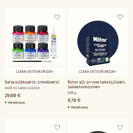
LISÄÄ OSTOSKORIIN
LISÄÄ OSTOSKORIIN
Sarja silkkivärit, trendivärit
Nitor all-in-one tekstiiliväri,
laivastonsininen
6x20 ml sekä sivellin.
230 g.
29,00 €
8,70 €
Varastossa
Varastossa