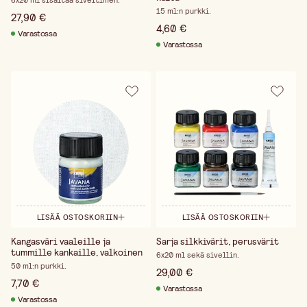
6x20 ml sisältää siveltimen.
15 ml:n purkki.
27,90 €
4,60 €
Varastossa
Varastossa
LISÄÄ OSTOSKORIIN
LISÄÄ OSTOSKORIIN
Kangasväri vaaleille ja
Sarja silkkivärit, perusvärit
tummille kankaille, valkoinen
6x20 ml sekä sivellin.
50 ml:n purkki.
29,00 €
7,70 €
Varastossa
Varastossa