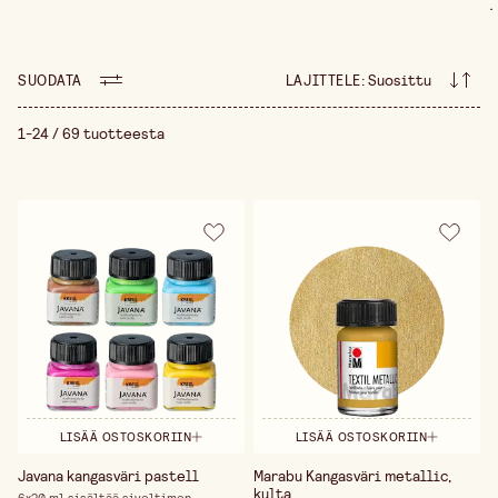
.
tekstiilivärejä Simplicolilta, Dylonilta ja
Marabulta laajassa värivarstossa.
SUODATA
LAJITTELE
:
Suosittu
1-24 / 69 tuotteesta
LISÄÄ OSTOSKORIIN
LISÄÄ OSTOSKORIIN
Javana kangasväri pastell
Marabu Kangasväri metallic,
kulta