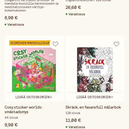
Elegantti värityskirja kissa- ja
Englanninkielinen. 120 sivua.
kysymyksiä. Inspiraatio-osiosta löydät runsaan
mandala-kuvioilla harmoniseen ja
26,60 €
meditatiiviseen väritys­
valikoiman oppaita, jotka voivat inspiroida ja
kokemukseen.
Varastossa
opastaa erilaisiin luoviin projekteihin. Riippumatta
8,90 €
siitä, milloin inspiraatio iskee, Slöjd-Detaljer on
Varastossa
valmiina tarjoamaan materiaaleja ja ideoita, jotka
auttavat sinua luomaan ja nauttimaan.
VIIMEINEN MAHDOLLISUUS
LISÄÄ OSTOSKORIIN
LISÄÄ OSTOSKORIIN
Cosy sticker worlds:
Skräck, en fasansfull målarbok
småstadsmys
128 sivua
44 sivua
11,00 €
9,90 €
Varastossa