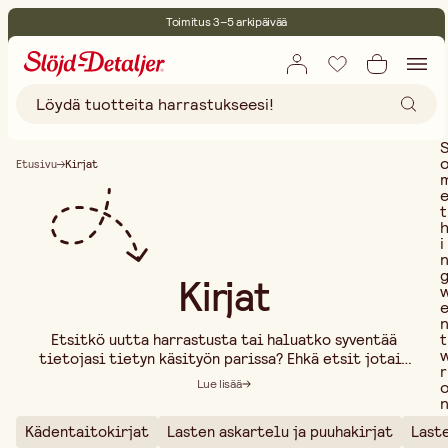
Toimitus 3–5 arkipäivää
30 päivän avoin palautusoikeus
Ympäristösertifoitu
Ilmainen toimitus yli 75 € ostoksille
Etusivu
Kirjat
t
i
Kirjat
t
Etsitkö uutta harrastusta tai haluatko syventää
tietojasi tietyn käsityön parissa? Ehkä etsit jotain
r
yksinkertaista ja luovaa, mitä lapset voivat tehdä
Lue lisää
autossa tai sillä aikaa, kun valmistat illallista? Vai
oletko kiinnostunut luomaan jotain kaunista kotiin
Kädentaitokirjat
Lasten askartelu ja puuhakirjat
Laste
tai etsimässä rauhoittavaa ja rentouttavaa
..