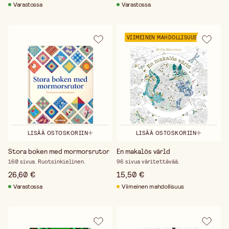
Varastossa
Varastossa
VIIMEINEN MAHDOLLISUUS
LISÄÄ OSTOSKORIIN
LISÄÄ OSTOSKORIIN
Stora boken med mormorsrutor
En makalös värld
160 sivua. Ruotsinkielinen.
96 sivua väritettävää.
26,60 €
15,50 €
Varastossa
Viimeinen mahdollisuus