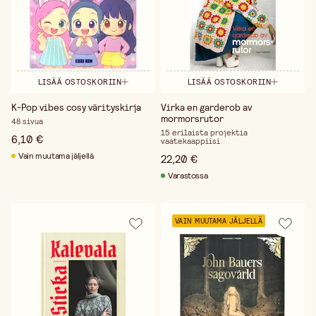
LISÄÄ OSTOSKORIIN
LISÄÄ OSTOSKORIIN
K-Pop vibes cosy värityskirja
Virka en garderob av
mormorsrutor
48 sivua
15 erilaista projektia
6,10 €
vaatekaappiisi
Vain muutama jäljellä
22,20 €
Varastossa
VAIN MUUTAMA JÄLJELLÄ