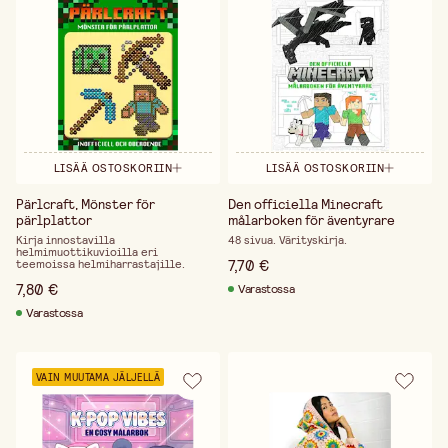
LISÄÄ OSTOSKORIIN
LISÄÄ OSTOSKORIIN
Pärlcraft, Mönster för
Den officiella Minecraft
pärlplattor
målarboken för äventyrare
Kirja innostavilla
48 sivua. Värityskirja.
helmimuottikuvioilla eri
7,70 €
teemoissa helmi­harrastajille.
7,80 €
Varastossa
Varastossa
VAIN MUUTAMA JÄLJELLÄ