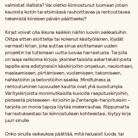
valmistat illallista? Vai oletko kiinnostunut luomaan jotain
kaunista kotiin tai etsimässä rauhoittavaa ja rentouttavaa
tekemistä kiireisen päivän päätteeksi?
Kirjat voivat olla ikkuna kaikkiin näihin luoviin seikkailuihin.
Olitpa sitten aloittelija tai kokenut käsityöläinen, löydät
varmasti kirjan, joka auttaa sinua aloittamaan uuden
projektin tai tutkimaan uutta luovaa harrastusta. Tarjolla
on laaja valikoima kirjoja, yksinkertaisista askartelukirjoista
lapsille aina edistyneisiin käsikirjoihin ompeluun, neulontaan,
maalaamiseen, piirtämiseen, vuolemiseen, takomiseen,
nahkatöihin ja betonitöihin saakka. Mindfulness ja
rentoutuminen luovuuden kautta ovat yhä suositumpia.
Värityskirjoista monimutkaisilla kuvioilla raaputuskirjoihin,
pisteestä pisteeseen -kirjoihin ja Zentangle-harjoituksiin –
tarjolla on monia tapoja löytää mielenrauhaa. Riippumatta
harrastuksestasi tai kiinnostuksen kohteestasi, löytyy kirja
juuri sinulle.
Onko sinulla vaikeuksia päättää, mitä haluaisit luoda, tai