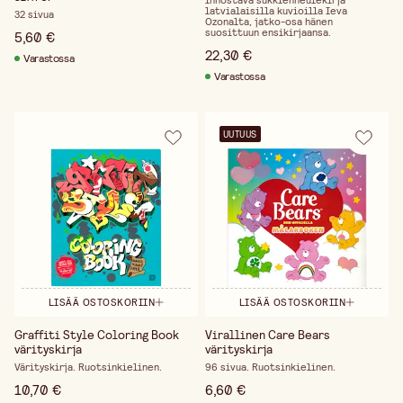
Innostava sukkienneulekirja
latvialaisilla kuvioilla Ieva
32 sivua
Ozonalta, jatko-osa hänen
suosittuun ensi­kirjaansa.
5,60 €
22,30 €
Varastossa
Varastossa
UUTUUS
LISÄÄ OSTOSKORIIN
LISÄÄ OSTOSKORIIN
Graffiti Style Coloring Book
Virallinen Care Bears
värityskirja
värityskirja
Värityskirja. Ruotsinkielinen.
96 sivua. Ruotsinkielinen.
10,70 €
6,60 €