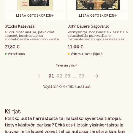
LISÄÄ OSTOSKORIIN
LISÄÄ OSTOSKORIIN
Sticka Kalevala
John Bauers Sagovärld
18 erilaista mallia, jotka ovat
Värityskirja John Bauerin klassisilla
saaneet inspiraationsa
satuaiheilla peikkoilla ja
suomalaisesta kansanrunoudesta.
metsäolennoilla syvissä metsissä.
27,80 €
11,00 €
Varastossa
Vain muutama jäljellä
Takaisin ylös
01
02
03
…
09
Näyttää 1-24 / 195
tuotteet
Kirjat
Etsitkö uutta harrastusta tai haluatko syventää tietojasi
tietyn käsityön parissa? Ehkä etsit jotain yksinkertaista ja
luovaa, mitä lapset voivat tehdä autossa tai sillä aikaa, kun