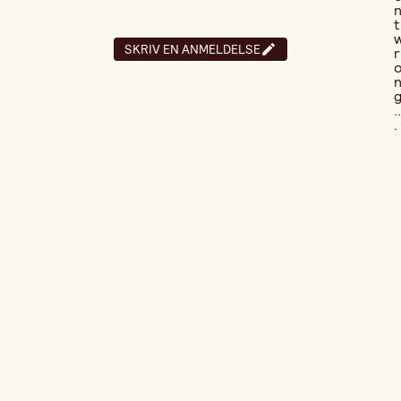
t
SKRIV EN ANMELDELSE
r
..
.