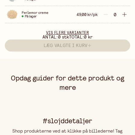
Perlemor creme
49,00 kr/pk
På lager
VIS FLERE VARIANTER
ANTAL:
0
stk
TOTAL:
0 kr
LÆG VALGTE I KURV
Opdag guider for dette produkt og
mere
#slojddetaljer
Shop produkterne ved at klikke på billederne! Tag