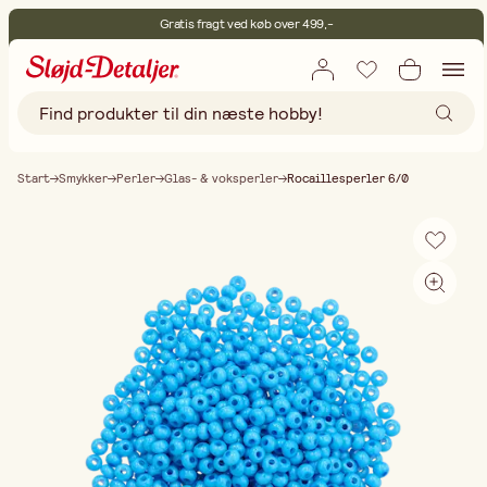
Gratis fragt ved køb over 499,-
Levering 2–4 hverdage
30 dages åbent køb
Miljøcertificeret
Gratis fragt ved køb over 499,-
Start
Smykker
Perler
Glas- & voksperler
Rocaillesperler 6/0