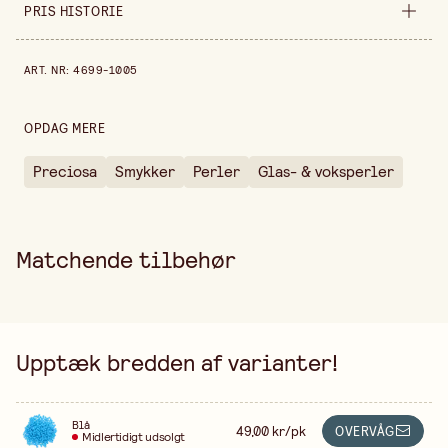
Bredde
140 mm
PRIS HISTORIE
Diameter
3,7-4,3 mm
Pris historie de sidste 30 dage er 49,00 kr.
ART. NR
:
4699-1005
Højde
10 mm
Pakningsmængde
40 g
OPDAG MERE
Sælges ind
pakning
Preciosa
Smykker
Perler
Glas- & voksperler
Matchende tilbehør
Upptæk bredden af varianter!
Blå
49,00 kr/pk
OVERVÅG
Midlertidigt udsolgt