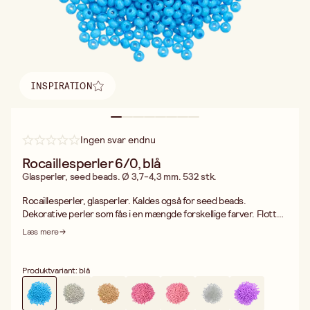
INSPIRATION
Find inspiration
Ingen svar endnu
Rocaillesperler 6/0, blå
Glasperler, seed beads. Ø 3,7-4,3 mm. 532 stk.
Rocaillesperler, glasperler. Kaldes også for seed beads.
Dekorative perler som fås i en mængde forskellige farver. Flotte
til smykker såsom halskæder, armbånd og øreringe eller hvorfor
Læs mere
ikke lave et fint mobilsmykke eller hårpynt? Rocaillesperler er
meget velegnet til brug i perlevæv. Perlerne er ligeledes
dekorative til at brodere med på f.eks. tøj, tasker, puder m.m.
Produktvariant: blå
Perlerne er fremstillet i Europa og er af høj kvalitet. Huldiameter
0,8-0,9 mm. Pakke med ca. 532 perler.