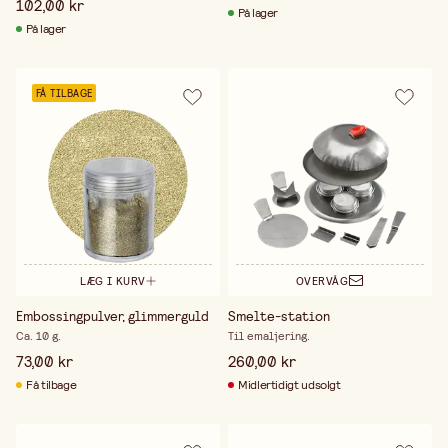
102,00 kr
På lager
På lager
FÅ TILBAGE
LÆG I KURV
OVERVÅG
Embossingpulver, glimmerguld
Smelte-station
Ca. 10 g.
Til emaljering.
73,00 kr
260,00 kr
Få tilbage
Midlertidigt udsolgt