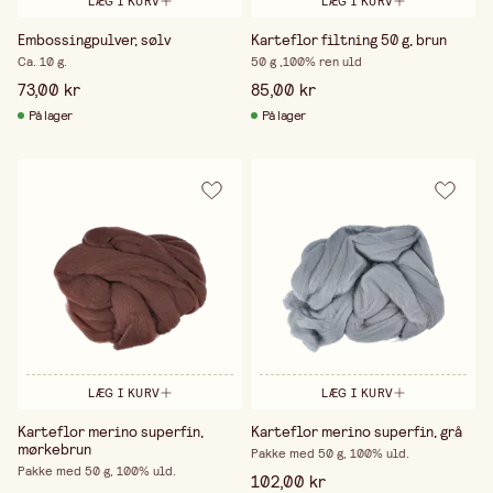
LÆG I KURV
LÆG I KURV
Embossingpulver, sølv
Karteflor filtning 50 g, brun
Ca. 10 g.
50 g ,100% ren uld
73,00 kr
85,00 kr
På lager
På lager
LÆG I KURV
LÆG I KURV
Karteflor merino superfin,
Karteflor merino superfin, grå
mørkebrun
Pakke med 50 g, 100% uld.
Pakke med 50 g, 100% uld.
102,00 kr