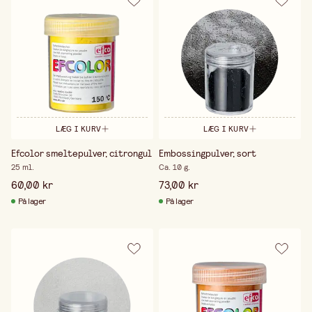
LÆG I KURV
LÆG I KURV
Efcolor smeltepulver, citrongul
Embossingpulver, sort
25 ml.
Ca. 10 g.
60,00 kr
73,00 kr
På lager
På lager