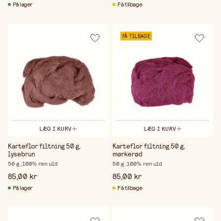
På lager
Få tilbage
FÅ TILBAGE
LÆG I KURV
LÆG I KURV
Karteflor filtning 50 g,
Karteflor filtning 50 g,
lysebrun
mørkerød
50 g ,100% ren uld
50 g ,100% ren uld
85,00 kr
85,00 kr
På lager
Få tilbage