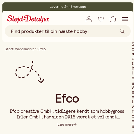
Levering 2–4 hverdage
30 dages åbent køb
Miljøcertificeret
Gratis fragt ved køb over 499,-
Start
Varemærker
Efco
t
i
Efco
t
r
Efco creative GmbH, tidligere kendt som hobbygross
Erler GmbH, har siden 2015 været et velkendt
varemærke inden for hobby- og kreative produkter.
Læs mere
Gennem sammenlægningen med Efco Produkte GmbH
..
blev to stærke aktører forenet under ét navn – Efco