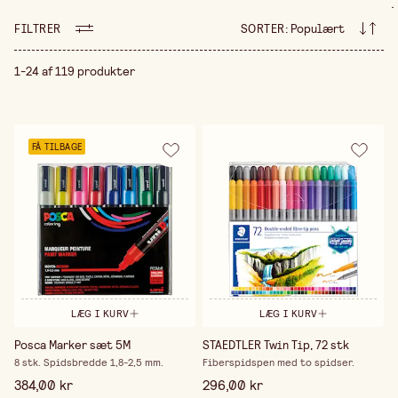
.
dit øje opfatter som beroligende og smuk, hvilket
FILTRER
SORTER
:
Populært
giver dig en tilfredsstillende stund. Farveblyanter
findes i mange varianter, og valget er dit. Vi lover,
du vil ikke fortryde, at du er begyndt at farvelægge
1-24 af 119 produkter
billeder – det giver dig en indre ro og harmoni.
Udforsk vores sortiment af farvelægningsbøger og
farveblyanter for at finde dine favoritter.
FÅ TILBAGE
LÆG I KURV
LÆG I KURV
Posca Marker sæt 5M
STAEDTLER Twin Tip, 72 stk
8 stk. Spidsbredde 1,8-2,5 mm.
Fiberspidspen med to spidser.
384,00 kr
296,00 kr