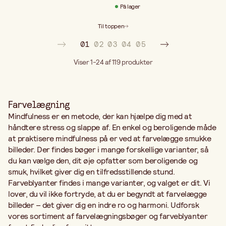
På lager
Til toppen
01
02
03
04
05
Viser 1-24 af 119
produkter
Farvelægning
Mindfulness er en metode, der kan hjælpe dig med at
håndtere stress og slappe af. En enkel og beroligende måde
at praktisere mindfulness på er ved at farvelægge smukke
billeder. Der findes bøger i mange forskellige varianter, så
du kan vælge den, dit øje opfatter som beroligende og
smuk, hvilket giver dig en tilfredsstillende stund.
Farveblyanter findes i mange varianter, og valget er dit. Vi
lover, du vil ikke fortryde, at du er begyndt at farvelægge
billeder – det giver dig en indre ro og harmoni. Udforsk
vores sortiment af farvelægningsbøger og farveblyanter