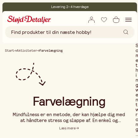
Levering 2–4 hverdage
30 dages åbent køb
Miljøcertificeret
Gratis fragt ved køb over 499,-
Start
Aktiviteter
Farvelægning
t
i
Farvelægning
t
r
Mindfulness er en metode, der kan hjælpe dig med
at håndtere stress og slappe af. En enkel og
beroligende måde at praktisere mindfulness på er
Læs mere
ved at farvelægge smukke billeder. Der findes bøger
..
i mange forskellige varianter, så du kan vælge den,