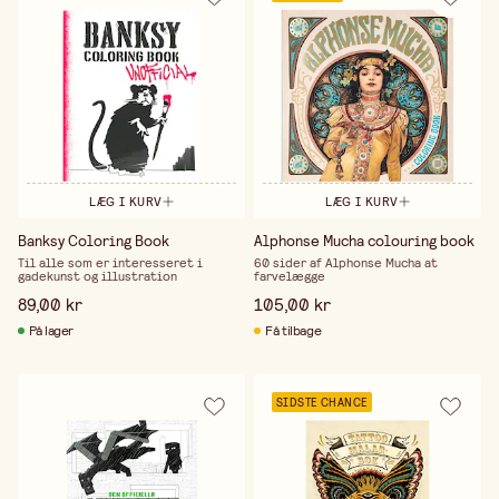
LÆG I KURV
LÆG I KURV
Banksy Coloring Book
Alphonse Mucha colouring book
Til alle som er interesseret i
60 sider af Alphonse Mucha at
gadekunst og illustration
farvelægge
89,00 kr
105,00 kr
På lager
Få tilbage
SIDSTE CHANCE