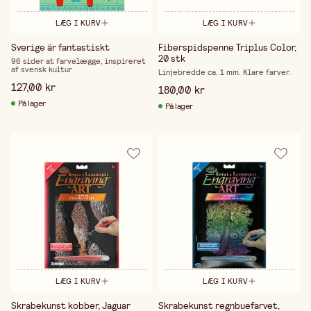
LÆG I KURV
LÆG I KURV
Sverige är fantastiskt
Fiberspidspenne Triplus Color,
20 stk
96 sider at farvelægge, inspireret
af svensk kultur
Linjebredde ca. 1 mm. Klare farver.
127,00 kr
180,00 kr
På lager
På lager
LÆG I KURV
LÆG I KURV
Skrabekunst kobber, Jaguar
Skrabekunst regnbuefarvet,