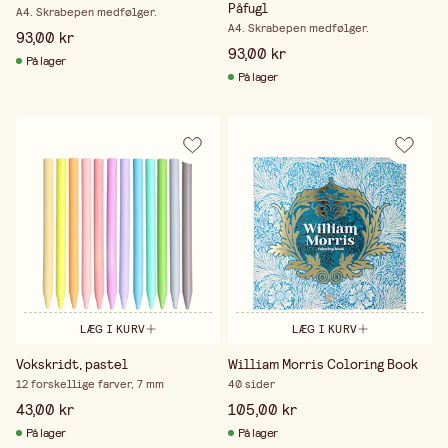
Påfugl
A4. Skrabepen medfølger.
A4. Skrabepen medfølger.
93,00 kr
93,00 kr
På lager
På lager
LÆG I KURV
LÆG I KURV
Vokskridt, pastel
William Morris Coloring Book
12 forskellige farver, 7 mm
40 sider
43,00 kr
105,00 kr
På lager
På lager