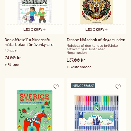
LÆG I KURV
LÆG I KURV
Den officiella Minecraft
Tattoo Målarbok af Megamunden
målarboken för äventyrare
Malebog af den kendte britiske
tatoveringsillustr atør
48 sider
Megamunden.
74,00 kr
137,00 kr
På lager
Sidste chance
MÆNGDERABAT