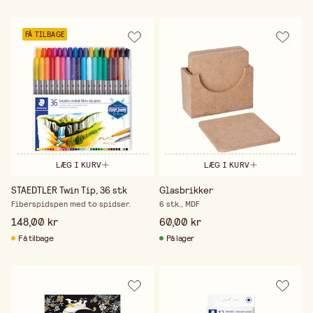
FÅ TILBAGE
LÆG I KURV
LÆG I KURV
STAEDTLER Twin Tip, 36 stk
Glasbrikker
Fiberspidspen med to spidser.
6 stk., MDF
148,00 kr
60,00 kr
Få tilbage
På lager