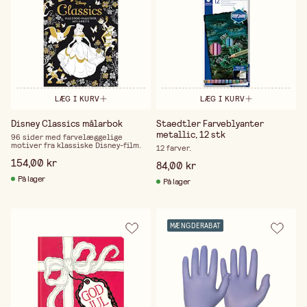
LÆG I KURV
LÆG I KURV
Disney Classics målarbok
Staedtler Farveblyanter
metallic, 12 stk
96 sider med farvelæggelige
motiver fra klassiske Disney-film.
12 farver.
154,00 kr
84,00 kr
På lager
På lager
MÆNGDERABAT