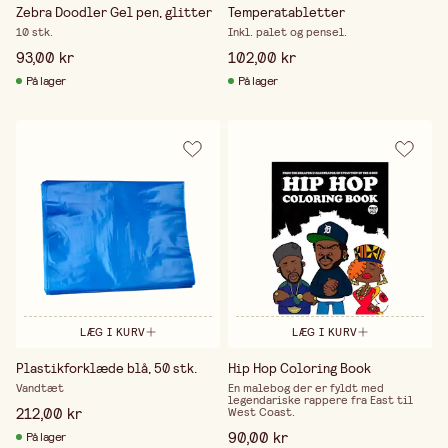
Zebra Doodler Gel pen, glitter
Temperatabletter
10 stk.
Inkl. palet og pensel.
93,00 kr
102,00 kr
På lager
På lager
LÆG I KURV
LÆG I KURV
Plastikforklæde blå, 50 stk.
Hip Hop Coloring Book
Vandtæt
En malebog der er fyldt med
legendariske rappere fra East til
212,00 kr
West Coast.
90,00 kr
På lager