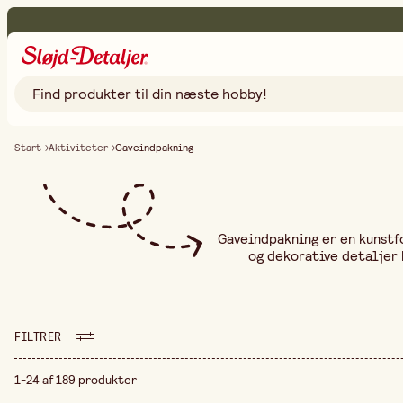
Start
Aktiviteter
Gaveindpakning
Gaveindpakning er en kunstf
og dekorative detaljer 
modtageren. Denne aktivitet
at gøre gaven speciel. Med 
fødselsdage, bryllupper og 
FILTRER
1-24 af 189 produkter