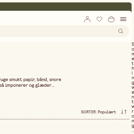
t
i
uge smukt papir, bånd, snore
også imponerer og glæder
om at lægge tid og omtanke i
akningen til lejligheder som
t
eten i gaveindpakning og se,
r
SORTER
:
Populært
..