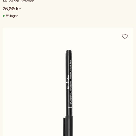
A4. 20 ark. 8 farver.
26,00 kr
På lager