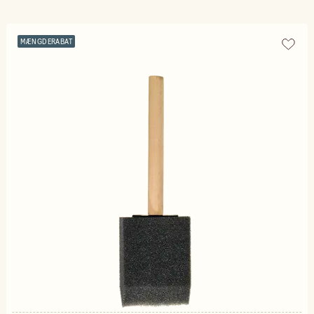
MÆNGDERABAT