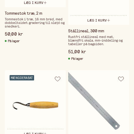
LÆG I KURV
Tommestok træ, 2 m
Tommestok i træ, 16 mm bred, med
LÆG I KURV
dobbeltsidet gradering til sløjd og
snedkeri.
Stållineal, 300 mm
50,00 kr
Rustfri stållineal med mat,
blændfri skala, mm-inddeling og
På lager
tabeller på bagsiden.
51,00 kr
På lager
MÆNGDERABAT
LÆG I KURV