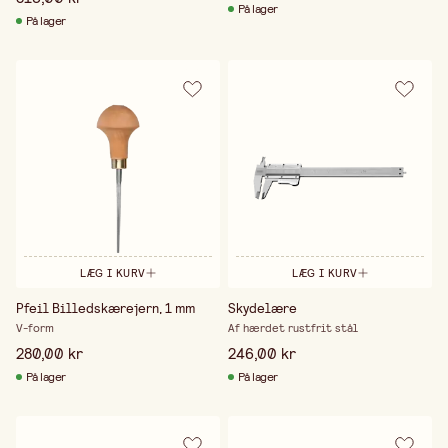
På lager
På lager
LÆG I KURV
LÆG I KURV
Pfeil Billedskærejern, 1 mm
Skydelære
V-form
Af hærdet rustfrit stål
280,00 kr
246,00 kr
På lager
På lager