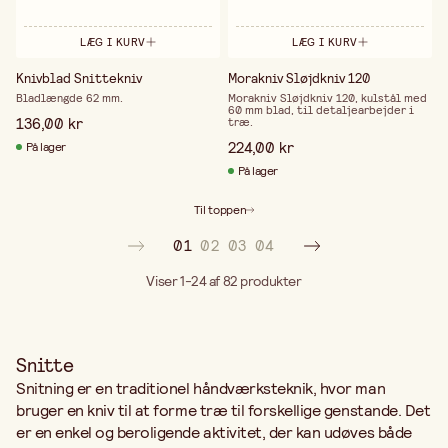
LÆG I KURV
LÆG I KURV
Knivblad Snittekniv
Morakniv Sløjdkniv 120
Bladlængde 62 mm.
Morakniv Sløjdkniv 120, kulstål med
60 mm blad, til detaljearbejder i
136,00 kr
træ.
224,00 kr
På lager
På lager
Til toppen
01
02
03
04
Viser 1-24 af 82
produkter
Snitte
Snitning er en traditionel håndværksteknik, hvor man
bruger en kniv til at forme træ til forskellige genstande. Det
er en enkel og beroligende aktivitet, der kan udøves både