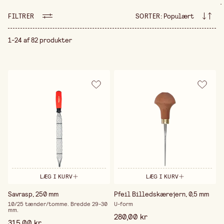
.
en god snittekniv og træstykker, helst af blødt træ,
FILTRER
SORTER
:
Populært
som er let at arbejde med. Med snitning kan man
skabe alt fra køkkenredskaber og legetøj til
dekorative figurer. Det er en kreativ hobby, der
1-24 af 82 produkter
lader dig skabe smukke og praktiske genstande med
dine egne hænder, samtidig med at du får tæt
kontakt med naturmaterialet træ.
LÆG I KURV
LÆG I KURV
Savrasp, 250 mm
Pfeil Billedskærejern, 0,5 mm
10/25 tænder/tomme. Bredde 29-30
U-form
mm.
280,00 kr
315,00 kr