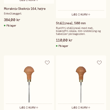
Morakniv Skekniv 164, højre
Enkeltægget
LÆG I KURV
384,00 kr
Stållineal, 500 mm
På lager
Rustfri stållineal med mat,
blændfri skala, mm-inddeling og
tabeller på bagsiden.
110,00 kr
På lager
LÆG I KURV
LÆG I KURV