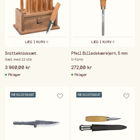
LÆG I KURV
LÆG I KURV
Snitteknivssæt
Pfeil Billedskærejern, 5 mm
Sæt med 12 stk
U-form
3 960,00 kr
272,00 kr
På lager
På lager
MÆNGDERABAT
MÆNGDERABAT