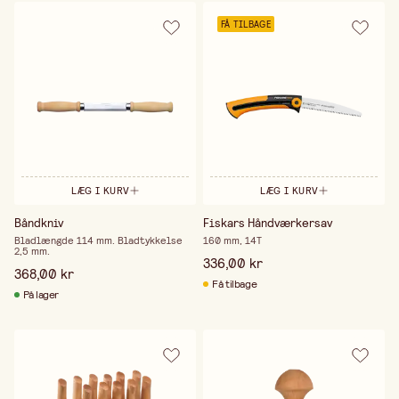
FÅ TILBAGE
LÆG I KURV
LÆG I KURV
Båndkniv
Fiskars Håndværkersav
Bladlængde 114 mm. Bladtykkelse
160 mm, 14T
2,5 mm.
336,00 kr
368,00 kr
Få tilbage
På lager