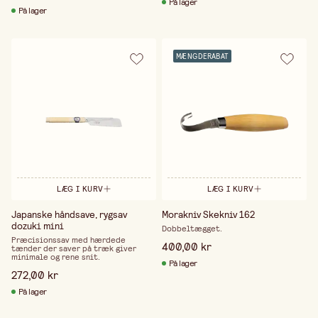
På lager
På lager
MÆNGDERABAT
LÆG I KURV
LÆG I KURV
Japanske håndsave, rygsav
Morakniv Skekniv 162
dozuki mini
Dobbeltægget.
Præcisionssav med hærdede
400,00 kr
tænder der saver på træk giver
minimale og rene snit.
På lager
272,00 kr
På lager