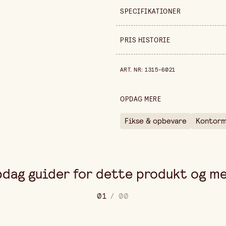
SPECIFIKATIONER
Sælges ind
PRIS HISTORIE
Produktvariant
Pris historie de sidste 30 dage
ART. NR
:
1315-6021
Bredde
Gramvægt
OPDAG MERE
Højde
Fikse & opbevare
Kontorm
Pakningsmængde
dag guider for dette produkt og m
0
1
/
0
0