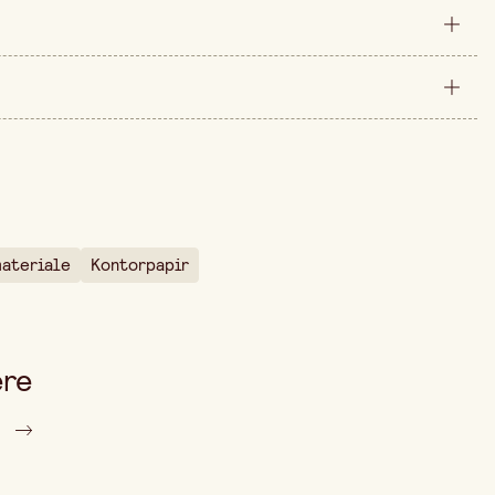
pakning
A4
 er 54,00 kr.
300 mm
75 gr/m2
50 mm
ateriale
Kontorpapir
500 stk
ere