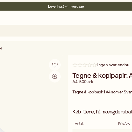
Levering 2–4 hverdage
30 dages åbent køb
Miljøcertificeret
Gratis fragt ved køb over 499,-
A4
Ingen svar endnu
Tegne & kopipapir, 
A4. 500 ark
Tegne & kopipapir i A4 som er Svan
Køb flere, få mængderabat
Antal
:
Pris/pk
: