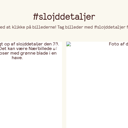
#slojddetaljer
d at klikke på billederne! Tag billeder med #slojddetaljer fo