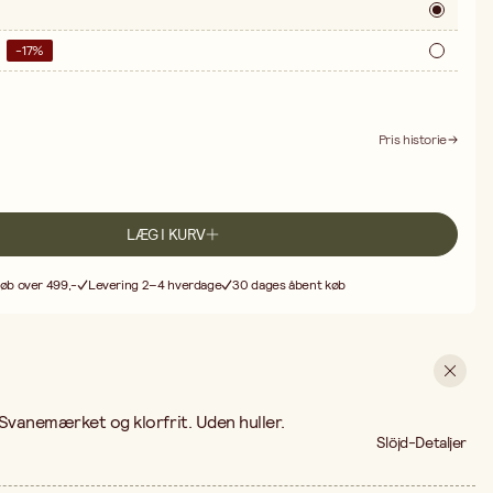
-
17
%
Pris historie
LÆG I KURV
køb over 499,-
Levering 2–4 hverdage
30 dages åbent køb
Svanemærket og klorfrit. Uden huller.
Slöjd-Detaljer