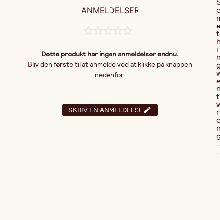
ANMELDELSER
t
i
Dette produkt har ingen anmeldelser endnu.
Bliv den første til at anmelde ved at klikke på knappen
nedenfor:
t
SKRIV EN ANMELDELSE
r
..
.