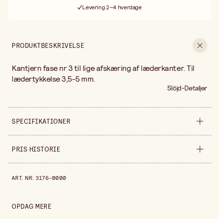
Levering 2–4 hverdage
30 dages åbent køb
Gratis fragt ved køb over 499,-
PRODUKTBESKRIVELSE
Kantjern fase nr 3 til lige afskæring af læderkanter. Til
lædertykkelse 3,5-5 mm.
Slöjd-Detaljer
SPECIFIKATIONER
Sælges ind
stykke
PRIS HISTORIE
Pris historie de sidste 30 dage er 119,00 kr.
ART. NR
:
3176-0000
OPDAG MERE