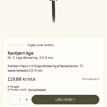
Ingen svar endnu
Kantjern lige
Nr. 3. Lige afskæring. 3,5-5 mm.
Kantjern fase nr 3 til lige afskæring af læderkanter. Til
lædertykkelse 3,5-5 mm.
119,00 kr/stk
Pris historie
På lager
Findes i butik
Vis butikslager
LÆG I KURV
Gratis fragt ved køb over 499,-