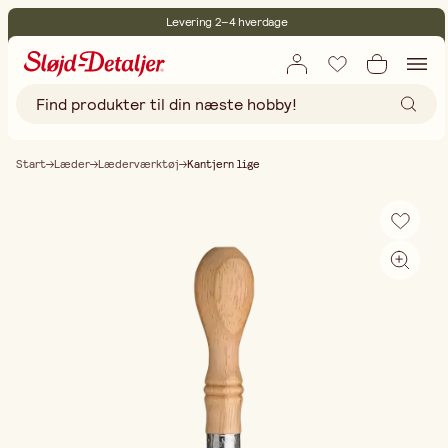
Levering 2–4 hverdage
30 dages åbent køb
Miljøcertificeret
Gratis fragt ved køb over 499,-
Start
Læder
Læderværktøj
Kantjern lige