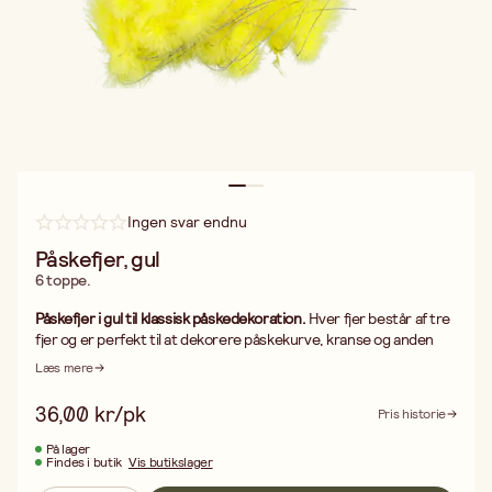
Ingen svar endnu
Påskefjer, gul
6 toppe.
Påskefjer i gul til klassisk påskedekoration.
Hver fjer består af tre
fjer og er perfekt til at dekorere påskekurve, kranse og anden
påskedekoration. De gule påskefjer giver et traditionelt og
Læs mere
farverigt præg til hjemmet og er nemme at bruge i både hobbyer,
håndværk og hobbyartikler.
36,00 kr/pk
Pris historie
Pakken indeholder
16 fjer med 3 fjer pr. fjer
, hvilket gør dem
velegnede til både mindre dekorationer og større
På lager
Findes i butik
Vis butikslager
påskearrangementer.