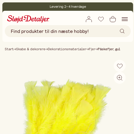
Levering 2–4 hverdage
30 dages åbent køb
Miljøcertificeret
Gratis fragt ved køb over 499,-
Start
Skabe & dekorere
Dekorationsmaterialer
Fjer
Påskefjer, gul