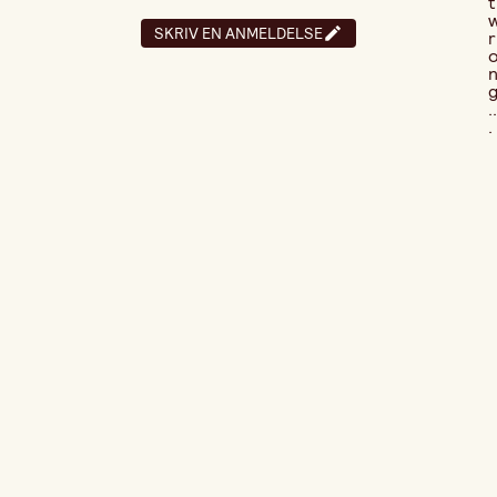
t
SKRIV EN ANMELDELSE
r
..
.