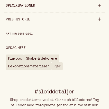
SPECIFIKATIONER
Sælges ind
pakning
PRIS HISTORIE
Længde
150 mm
Pris historie de sidste 30 dage er 36,00 kr.
ART. NR
:
0186-1001
Pakningsmængde
16 stk
Farvevariant
Gul
OPDAG MERE
Playbox
Skabe & dekorere
Dekorationsmaterialer
Fjer
#slojddetaljer
Shop produkterne ved at klikke på billederne! Tag
billeder med #slojddetaljer for at blive vist her.