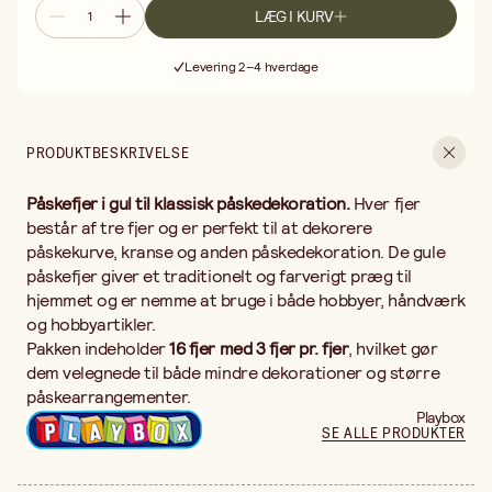
LÆG I KURV
Gratis fragt ved køb over 499,-
Levering 2–4 hverdage
30 dages åbent køb
Gratis fragt ved køb over 499,-
PRODUKTBESKRIVELSE
Påskefjer i gul til klassisk påskedekoration.
Hver fjer
består af tre fjer og er perfekt til at dekorere
påskekurve, kranse og anden påskedekoration. De gule
påskefjer giver et traditionelt og farverigt præg til
hjemmet og er nemme at bruge i både hobbyer, håndværk
og hobbyartikler.
Pakken indeholder
16 fjer med 3 fjer pr. fjer
, hvilket gør
dem velegnede til både mindre dekorationer og større
påskearrangementer.
Playbox
SE ALLE PRODUKTER