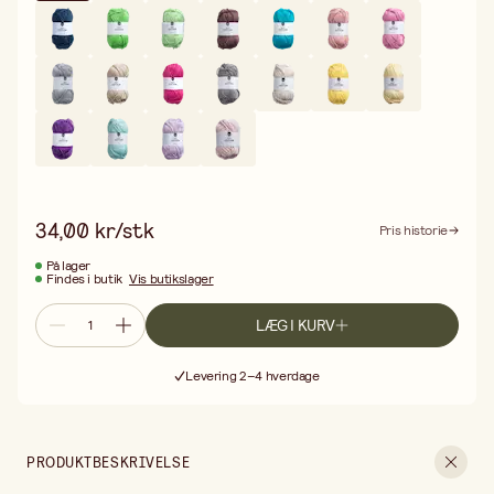
34,00 kr/stk
Pris historie
På lager
Findes i butik
Vis butikslager
LÆG I KURV
Gratis fragt ved køb over 499,-
Levering 2–4 hverdage
30 dages åbent køb
Gratis fragt ved køb over 499,-
PRODUKTBESKRIVELSE