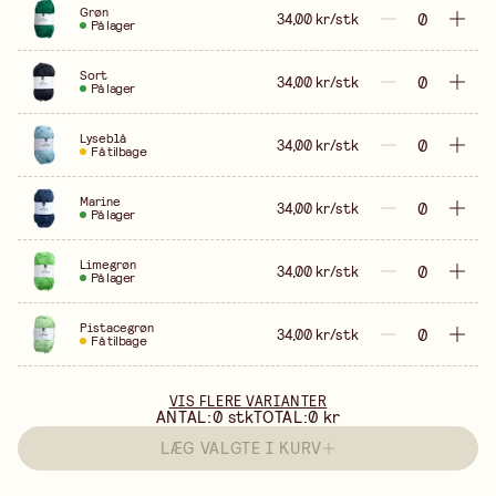
Grøn
34,00 kr/stk
På lager
Sort
34,00 kr/stk
På lager
Lyseblå
34,00 kr/stk
Få tilbage
Marine
34,00 kr/stk
På lager
Limegrøn
34,00 kr/stk
På lager
Pistacegrøn
34,00 kr/stk
Få tilbage
VIS FLERE VARIANTER
ANTAL:
0
stk
TOTAL:
0 kr
LÆG VALGTE I KURV