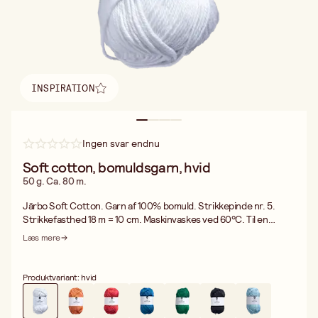
INSPIRATION
Find inspiration
Ingen svar endnu
Soft cotton, bomuldsgarn, hvid
50 g. Ca. 80 m.
Järbo Soft Cotton. Garn af 100% bomuld. Strikkepinde nr. 5.
Strikkefasthed 18 m = 10 cm. Maskinvaskes ved 60°C. Til en
dametrøje i størrelse M går der ca. 650 gram og til en børnetrøje i
Læs mere
størrelse 116-122 cl går der ca. 400 gram garn.
Produktvariant: hvid