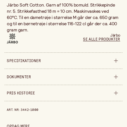
Järbo Soft Cotton. Garn af 100% bomuld. Strikkepinde
nr. 5. Strikkefasthed 18 m = 10 cm. Maskinvaskes ved
60°C. Til en dametrøje i størrelse M går der ca. 650 gram
og til en børnetrøje i størrelse 116-122 cl går der ca. 400
gram garn.
Järbo
SE ALLE PRODUKTER
SPECIFIKATIONER
Materiale
Bomuld
DOKUMENTER
Bredde
110 mm
Downloadbare dokumenter
PRIS HISTORIE
FRUGTER TIL BØRNENES DESERTBORD
(
.pdf
)
Højde
50 mm
ISKIOSK
(
.pdf
)
HÆKLET BRUDEBUKET
(
.pdf
)
Pris historie de sidste 30 dage er 34,00 kr.
HÆKLET SOMMERPONCHO, HAT & SKULDERTASKE
(
.pdf
)
Sælges ind
stykke
ART. NR
:
3442-1000
HÆKLEDE BASKETSKO TIL BABY
(
.pdf
)
BAGVÆRK
(
.pdf
)
HÆKLEDE OG STRIKKEDE BLOMSTERHATTE TIL BABY
(
.pdf
)
TOGTÆPPE & URO MED TOG
(
.pdf
)
OPDAG MERE