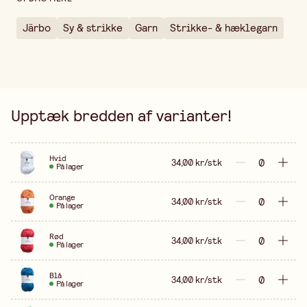
STJERNER TIL BABY
(
.pdf
)
NISSER OG KANTARELLER I KURV ”AMIGURUMI”
(
.pdf
)
Järbo
Sy & strikke
Garn
Strikke- & hæklegarn
STJERNETÆPPE.pdf
(
.pdf
)
LUFTBALLON & JULEKALENDER
(
.pdf
)
MEDENS VI VENTER PÅ JULEN
(
.pdf
)
Upptæk bredden af varianter!
Hvid
34,00 kr/stk
På lager
Orange
34,00 kr/stk
På lager
Rød
34,00 kr/stk
På lager
Blå
34,00 kr/stk
På lager