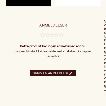
ANMELDELSER
t
i
Dette produkt har ingen anmeldelser endnu.
Bliv den første til at anmelde ved at klikke på knappen
nedenfor:
t
SKRIV EN ANMELDELSE
r
..
.