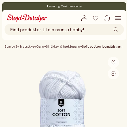
Levering 2–4 hverdage
30 dages åbent køb
Miljøcertificeret
Gratis fragt ved køb over 499,-
Start
Sy & strikke
Garn
Strikke- & hæklegarn
Soft cotton, bomuldsgarn