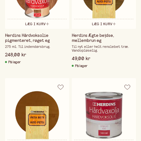
LÆG I KURV
LÆG I KURV
Herdins Hårdvoksolie
Herdins Ægte bejdse,
pigmenteret, røget eg
mellembrun eg
275 ml. Til indendørsbrug.
Til nyt eller helt renslebet træ.
Vandopløselig.
248,00 kr
49,00 kr
På lager
På lager