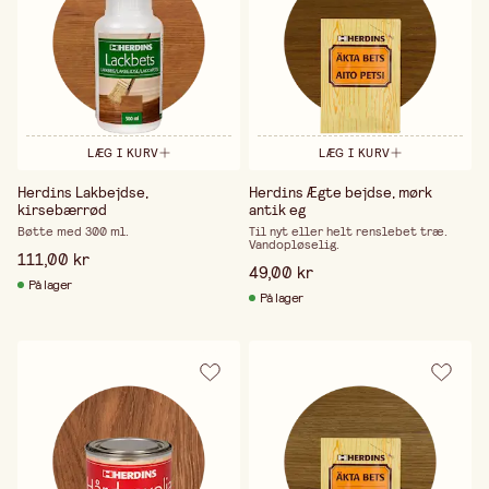
LÆG I KURV
LÆG I KURV
Herdins Lakbejdse,
Herdins Ægte bejdse, mørk
kirsebærrød
antik eg
Bøtte med 300 ml.
Til nyt eller helt renslebet træ.
Vandopløselig.
111,00 kr
49,00 kr
På lager
På lager