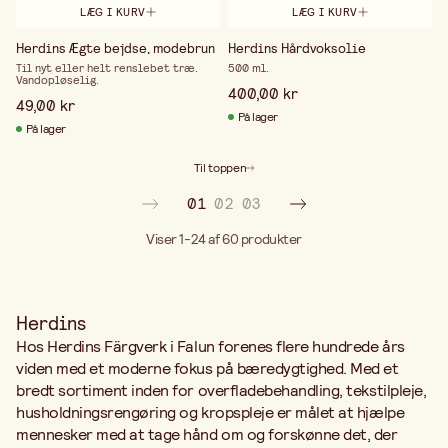
LÆG I KURV
LÆG I KURV
Herdins Ægte bejdse, modebrun
Herdins Hårdvoksolie
Til nyt eller helt renslebet træ.
500 ml.
Vandopløselig.
400,00 kr
49,00 kr
På lager
På lager
Til toppen
01
02
03
Viser 1-24 af 60
produkter
Herdins
Hos Herdins Färgverk i Falun forenes flere hundrede års
viden med et moderne fokus på bæredygtighed. Med et
bredt sortiment inden for overfladebehandling, tekstilpleje,
husholdningsrengøring og kropspleje er målet at hjælpe
mennesker med at tage hånd om og forskønne det, der