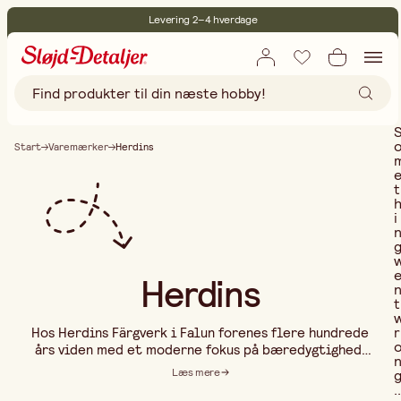
Levering 2–4 hverdage
30 dages åbent køb
Miljøcertificeret
Gratis fragt ved køb over 499,-
Start
Varemærker
Herdins
t
i
Herdins
t
r
Hos Herdins Färgverk i Falun forenes flere hundrede
års viden med et moderne fokus på bæredygtighed.
Med et bredt sortiment inden for
Læs mere
overfladebehandling, tekstilpleje,
..
husholdningsrengøring og kropspleje er målet at