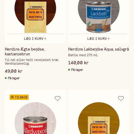
LÆG I KURV
LÆG I KURV
Herdins Ægte bejdse,
Herdins Lakbejdse Aqua, sølvgrå
kastaniebrun
Bøtte med 275 ml.
Til nyt eller helt renslebet træ.
140,00 kr
Vandopløselig.
På lager
49,00 kr
På lager
FÅ TILBAGE