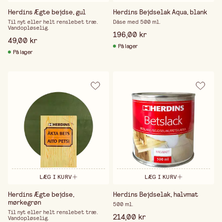
Herdins Ægte bejdse, gul
Herdins Bejdselak Aqua, blank
Til nyt eller helt renslebet træ.
Dåse med 500 ml.
Vandopløselig.
196,00 kr
49,00 kr
På lager
På lager
LÆG I KURV
LÆG I KURV
Herdins Ægte bejdse,
Herdins Bejdselak, halvmat
mørkegrøn
500 ml.
Til nyt eller helt renslebet træ.
214,00 kr
Vandopløselig.