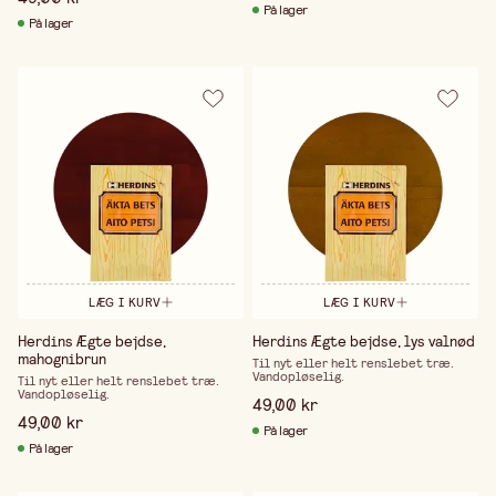
Med over 290 års erfaring er Herdins godt rustet til
På lager
På lager
at imødekomme fremtidens behov inden for
bæredygtig rengøring, overfladebehandling og
kropspleje. Ved løbende at forbedre både processer
og produkter bidrager virksomheden til en mere
bæredygtig hverdag – for hjemmet, miljøet og
kommende generationer.
LÆG I KURV
LÆG I KURV
Herdins Ægte bejdse,
Herdins Ægte bejdse, lys valnød
mahognibrun
Til nyt eller helt renslebet træ.
Vandopløselig.
Til nyt eller helt renslebet træ.
Vandopløselig.
49,00 kr
49,00 kr
På lager
På lager