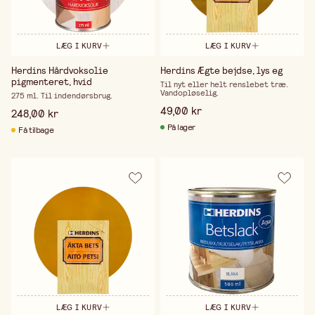
LÆG I KURV
LÆG I KURV
Herdins Hårdvoksolie
Herdins Ægte bejdse, lys eg
pigmenteret, hvid
Til nyt eller helt renslebet træ.
Vandopløselig.
275 ml. Til indendørsbrug.
49,00 kr
248,00 kr
På lager
Få tilbage
LÆG I KURV
LÆG I KURV