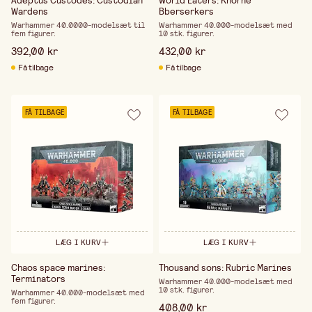
Adeptus Custodes: Custodian
World Eaters: Khorne
Wardens
Bberserkers
Warhammer 40.0000-modelsæt til
Warhammer 40.000-modelsæt med
fem figurer.
10 stk. figurer.
392,00 kr
432,00 kr
Få tilbage
Få tilbage
FÅ TILBAGE
FÅ TILBAGE
LÆG I KURV
LÆG I KURV
Chaos space marines:
Thousand sons: Rubric Marines
Terminators
Warhammer 40.000-modelsæt med
10 stk. figurer.
Warhammer 40.000-modelsæt med
fem figurer.
408,00 kr