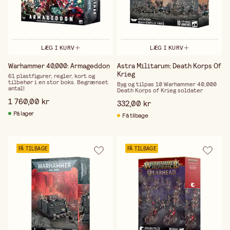
LÆG I KURV
LÆG I KURV
Warhammer 40,000: Armageddon
Astra Militarum: Death Korps Of
Krieg
61 plastfigurer, regler, kort og
tilbehør i en stor boks. Begrænset
Byg og tilpas 10 Warhammer 40,000
antal!
Death Korps of Krieg soldater
1 760,00 kr
332,00 kr
På lager
Få tilbage
FÅ TILBAGE
FÅ TILBAGE