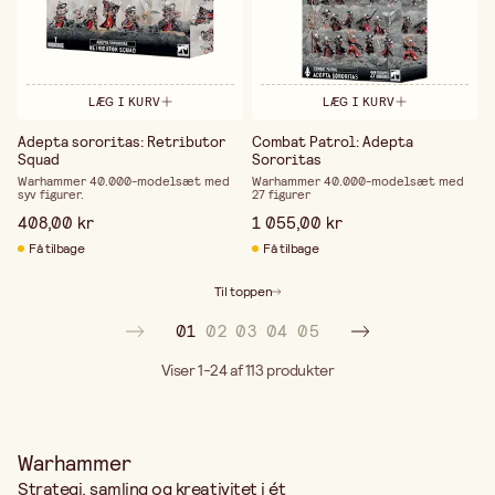
LÆG I KURV
LÆG I KURV
Adepta sororitas: Retributor
Combat Patrol: Adepta
Squad
Sororitas
Warhammer 40.000-modelsæt med
Warhammer 40.000-modelsæt med
syv figurer.
27 figurer
408,00 kr
1 055,00 kr
Få tilbage
Få tilbage
Til toppen
01
02
03
04
05
Viser 1-24 af 113
produkter
Warhammer
Strategi, samling og kreativitet i ét