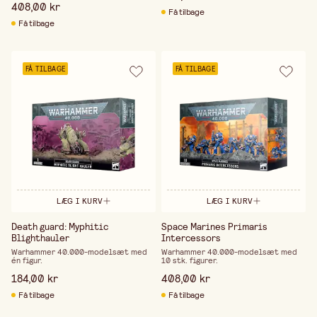
408,00 kr
Få tilbage
Få tilbage
FÅ TILBAGE
FÅ TILBAGE
LÆG I KURV
LÆG I KURV
Death guard: Myphitic
Space Marines Primaris
Blighthauler
Intercessors
Warhammer 40.000-modelsæt med
Warhammer 40.000-modelsæt med
én figur.
10 stk. figurer.
184,00 kr
408,00 kr
Få tilbage
Få tilbage