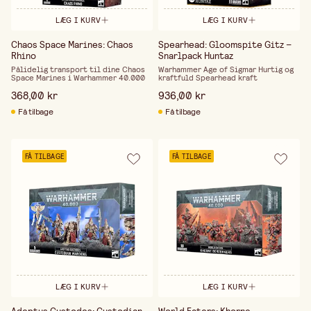
LÆG I KURV
LÆG I KURV
Chaos Space Marines: Chaos
Spearhead: Gloomspite Gitz –
Rhino
Snarlpack Huntaz
Pålidelig transport til dine Chaos
Warhammer Age of Sigmar Hurtig og
Space Marines i Warhammer 40.000
kraftfuld Spearhead kraft
368,00 kr
936,00 kr
Få tilbage
Få tilbage
FÅ TILBAGE
FÅ TILBAGE
LÆG I KURV
LÆG I KURV