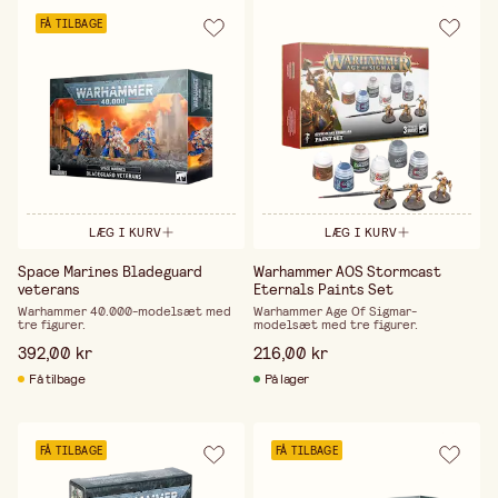
FÅ TILBAGE
LÆG I KURV
LÆG I KURV
Space Marines Bladeguard
Warhammer AOS Stormcast
veterans
Eternals Paints Set
Warhammer 40.000-modelsæt med
Warhammer Age Of Sigmar-
tre figurer.
modelsæt med tre figurer.
392,00 kr
216,00 kr
Få tilbage
På lager
FÅ TILBAGE
FÅ TILBAGE