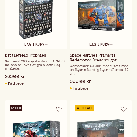
LÆG I KURV
LÆG I KURV
Battlefield Trophies
Space Marines Primaris
Redemptor Dreadnought
Sæt med 288 krigstrofæer. BEMÆRK!
Delene er lavet af grå plastik og
Warhammer 40.000-modelsæt med
umalede.
én figur. n færdig figur måler ca. 12
cm.
263,00 kr
500,00 kr
Få tilbage
Få tilbage
NYHED
FÅ TILBAGE