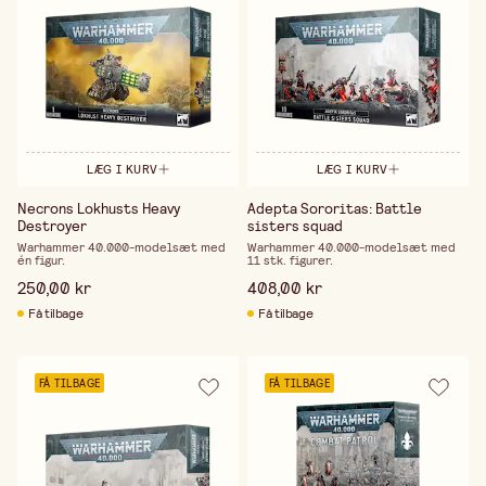
LÆG I KURV
LÆG I KURV
Necrons Lokhusts Heavy
Adepta Sororitas: Battle
Destroyer
sisters squad
Warhammer 40.000-modelsæt med
Warhammer 40.000-modelsæt med
én figur.
11 stk. figurer.
250,00 kr
408,00 kr
Få tilbage
Få tilbage
FÅ TILBAGE
FÅ TILBAGE