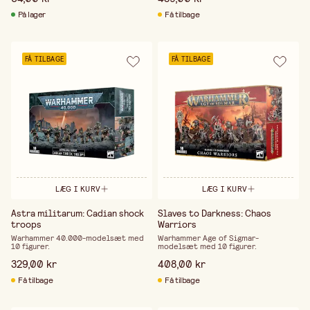
spil hjemme eller at konkurrere til turneringer, er
På lager
Få tilbage
der plads til dig. Derfor vælger mange Warhammer
Leder du efter en hobby, der kombinerer strategi,
håndværk og fællesskab, er Warhammer det oplagte
valg. Det tilbyder den perfekte balance mellem
FÅ TILBAGE
FÅ TILBAGE
spil og skabelse – og en verden at fordybe sig i,
uanset erfaring og interesse.
LÆG I KURV
LÆG I KURV
Astra militarum: Cadian shock
Slaves to Darkness: Chaos
troops
Warriors
Warhammer 40.000-modelsæt med
Warhammer Age of Sigmar-
10 figurer.
modelsæt med 10 figurer.
329,00 kr
408,00 kr
Få tilbage
Få tilbage