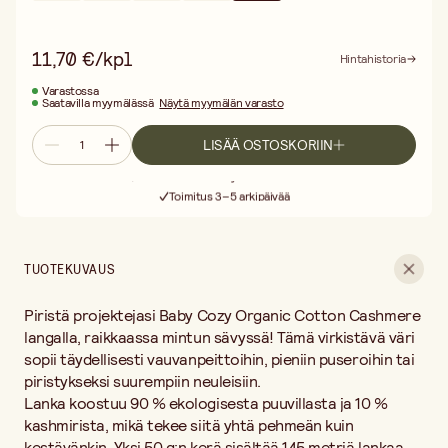
Mintun sävy tuo modernia ja raikasta ilmettä neule- tai
virkkaustöihisi!
11,70 €/kpl
Hintahistoria
Varastossa
Saatavilla myymälässä
Näytä myymälän varasto
LISÄÄ OSTOSKORIIN
Ilmainen toimitus yli 75 € ostoksille
Toimitus 3–5 arkipäivää
30 päivän avoin palautusoikeus
Ilmainen toimitus yli 75 € ostoksille
TUOTEKUVAUS
Piristä projektejasi Baby Cozy Organic Cotton Cashmere
langalla, raikkaassa mintun sävyssä! Tämä virkistävä väri
sopii täydellisesti vauvanpeittoihin, pieniin puseroihin tai
piristykseksi suurempiin neuleisiin.
Lanka koostuu 90 % ekologisesta puuvillasta ja 10 %
kashmirista, mikä tekee siitä yhtä pehmeän kuin
kestävänkin. Yksi 50 g:n kerä sisältää 145 metriä lankaa,