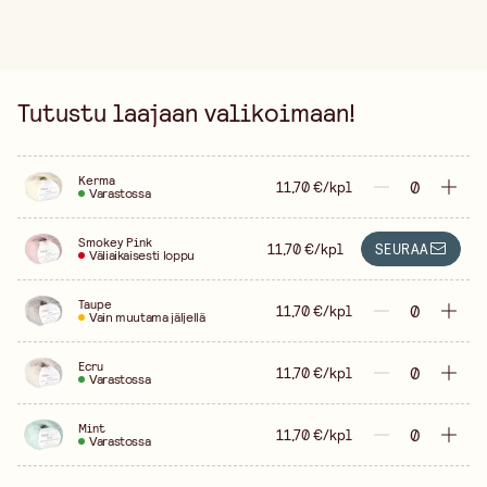
Tutustu laajaan valikoimaan!
Kerma
11,70 €/kpl
Varastossa
Smokey Pink
11,70 €/kpl
SEURAA
Väliaikaisesti loppu
Taupe
11,70 €/kpl
Vain muutama jäljellä
Ecru
11,70 €/kpl
Varastossa
Mint
11,70 €/kpl
Varastossa