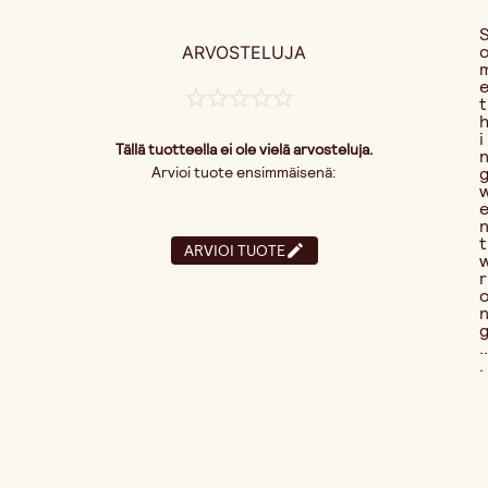
ARVOSTELUJA
t
i
Tällä tuotteella ei ole vielä arvosteluja.
Arvioi tuote ensimmäisenä:
t
ARVIOI TUOTE
r
..
.