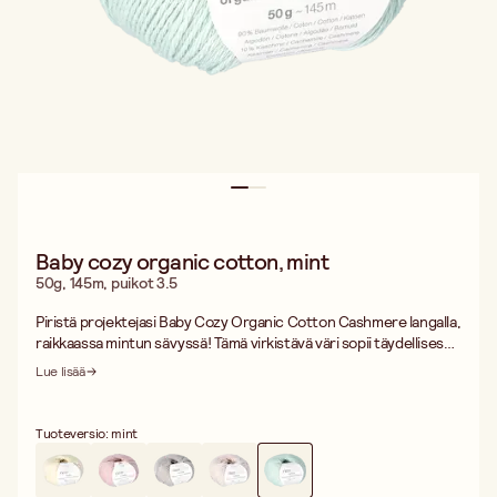
Baby cozy organic cotton, mint
50g, 145m, puikot 3.5
Piristä projektejasi Baby Cozy Organic Cotton Cashmere langalla,
raikkaassa mintun sävyssä! Tämä virkistävä väri sopii täydellisesti
vauvanpeittoihin, pieniin puseroihin tai piristykseksi suurempiin
Lue lisää
neuleisiin.
Lanka koostuu 90 % ekologisesta puuvillasta ja 10 % kashmirista,
Tuoteversio: mint
mikä tekee siitä yhtä pehmeän kuin kestävänkin. Yksi 50 g:n kerä
sisältää 145 metriä lankaa, joka sopii mainiosti 3,5 mm puikoille.
Tiheys 25 s = 10 cm takaa tasaisen ja kauniin lopputuloksen.