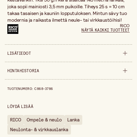
joka sopii mainiosti 3,5 mm puikoille. Tiheys 25 s = 10 cm
takaa tasaisen ja kauniin lopputuloksen. Mintun sävy tuo
modernia ja raikasta ilmettä neule- tai virkkaustöihisi!
RICO
NÄYTÄ KAIKKI TUOTTEET
LISÄTIEDOT
Leveys
100 mm
HINTAHISTORIA
Korkeus
40 mm
Hintahistoria viimeisen 30 päivän ajalta on 11,70 €.
TUOTENUMERO
:
C868-3786
Myyntiyksikkö
kappale
LÖYDÄ LISÄÄ
RICO
Ompele & neulo
Lanka
Neulonta- & virkkauslanka