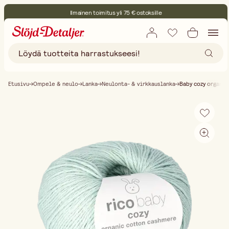
Ilmainen toimitus yli 75 € ostoksille
Etusivu
Ompele & neulo
Lanka
Neulonta- & virkkauslanka
Baby cozy organic