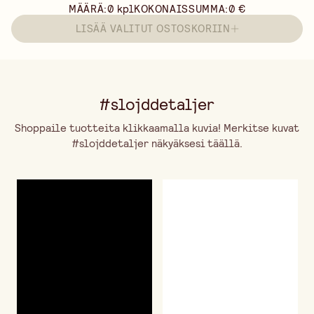
MÄÄRÄ:
0
kpl
KOKONAISSUMMA:
0 €
LISÄÄ VALITUT OSTOSKORIIN
#slojddetaljer
Shoppaile tuotteita klikkaamalla kuvia! Merkitse kuvat
#slojddetaljer näkyäksesi täällä.