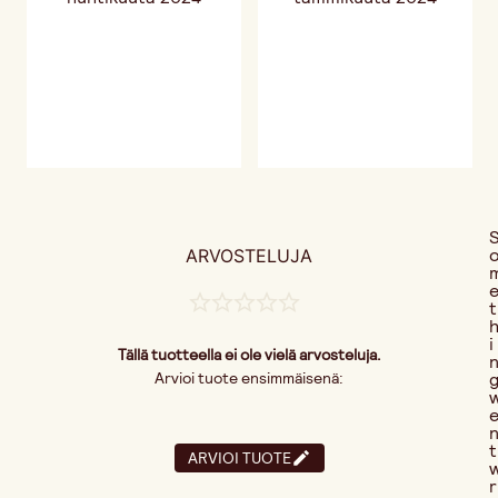
ARVOSTELUJA
t
i
Tällä tuotteella ei ole vielä arvosteluja.
Arvioi tuote ensimmäisenä:
t
ARVIOI TUOTE
r