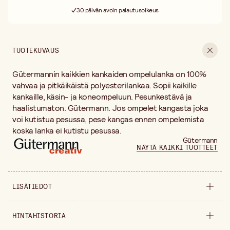
Toimitus 3–5 arkipäivää
30 päivän avoin palautusoikeus
Ilmainen toimitus yli 75 € ostoksille
TUOTEKUVAUS
Gütermannin kaikkien kankaiden ompelulanka on 100%
vahvaa ja pitkäikäistä polyesterilankaa. Sopii kaikille
kankaille, käsin- ja koneompeluun. Pesunkestävä ja
haalistumaton. Gütermann. Jos ompelet kangasta joka
voi kutistua pesussa, pese kangas ennen ompelemista
koska lanka ei kutistu pesussa.
Gütermann
NÄYTÄ KAIKKI TUOTTEET
LISÄTIEDOT
Materiaali
Polyesteri
HINTAHISTORIA