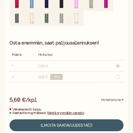
Osta enemmän, saat paljousalennuksen!
Määrä
:
Hinta/kpl
:
5,60 €
1
4,60 €
5
-
18
%
5,60 €/kpl
Hintahistoria
Väliaikaisesti loppu
Saatavilla myymälässä
Näytä myymälän varasto
ILMOITA SAATAVUUDESTA
Ilmainen toimitus yli 75 € ostoksille