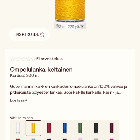
INSPIROIDU
Löydä inspiraatio
Ei arvosteluja
Ompelulanka, keltainen
Kerässä 200 m.
Gütermannin kaikkien kankaiden ompelulanka on 100% vahvaa ja
pitkäikäistä polyesterilankaa. Sopii kaikille kankaille, käsin- ja
koneompeluun. Pesunkestävä ja haalistumaton. Gütermann. Jos
Lue lisää
ompelet kangasta joka voi kutistua pesussa, pese kangas ennen
ompelemista koska lanka ei kutistu pesussa.
Väri: keltainen