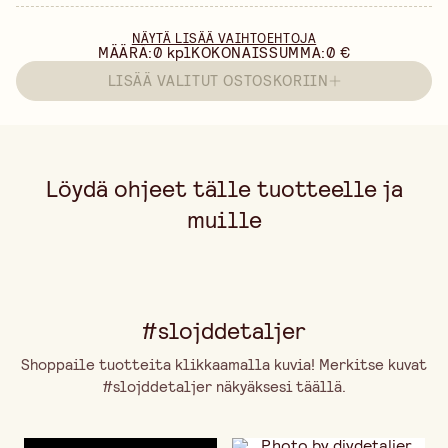
NÄYTÄ LISÄÄ VAIHTOEHTOJA
MÄÄRÄ:
0
kpl
KOKONAISSUMMA:
0 €
LISÄÄ VALITUT OSTOSKORIIN
Löydä ohjeet tälle tuotteelle ja
muille
#slojddetaljer
Shoppaile tuotteita klikkaamalla kuvia! Merkitse kuvat
#slojddetaljer näkyäksesi täällä.