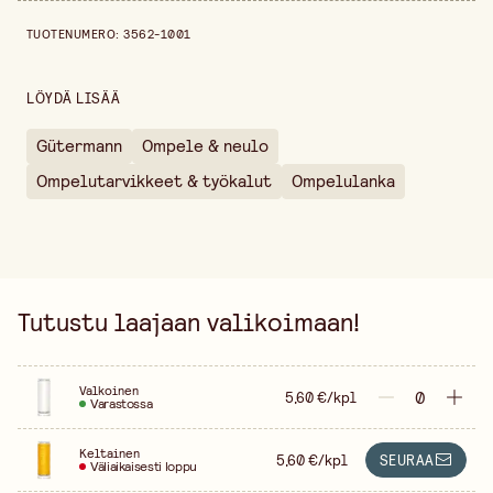
Pakkausmäärä
200 m
Hintahistoria viimeisen 30 päivän ajalta on 5,60 €.
TUOTENUMERO
:
3562-1001
Värivaihtoehto
Keltainen
Myyntiyksikkö
kappale
LÖYDÄ LISÄÄ
Leveys
60 mm
Gütermann
Ompele & neulo
Korkeus
20 mm
Ompelutarvikkeet & työkalut
Ompelulanka
Tutustu laajaan valikoimaan!
Valkoinen
5,60 €/kpl
Varastossa
Keltainen
5,60 €/kpl
SEURAA
Väliaikaisesti loppu