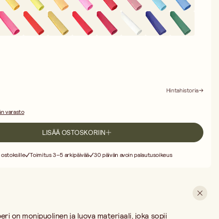
voit leikata, muotoilla ja rullata sitä luodaksesi syvyyttä ja rakennetta
 lentää ja luo ainutlaatuisia koristeita sateenkaaren väreissä –
le että kokeneille askartelijoille, jotka haluavat lisätä luomuksiinsa
Hintahistoria
n varasto
LISÄÄ OSTOSKORIIN
 ostoksille
Toimitus 3–5 arkipäivää
30 päivän avoin palautusoikeus
eri on monipuolinen ja luova materiaali, joka sopii