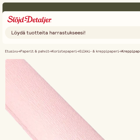
Etusivu
Paperit & pahvit
Koristepaperi
Silkki- & kreppipaperi
Kreppipap