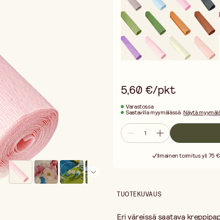
Kreppipaperi on helppokäyttöinen – 
projekteihisi. Anna mielikuvituksesi
täydellinen valinta sekä aloittelijoil
ripauksen extraa!
5,60 €/pkt
Varastossa
Saatavilla myymälässä
Näytä myymälä
Ilmainen toimitus yli 75 €
TUOTEKUVAUS
Eri väreissä saatava kreppipap