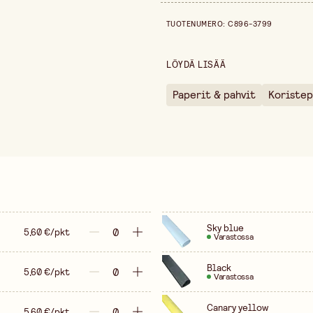
Leveys
Hintahistoria viimeisen 30 päiv
TUOTENUMERO
:
C896-3799
Korkeus
Pituus
LÖYDÄ LISÄÄ
Paino per kpl
Paperit & pahvit
Koristep
Myyntiyksikkö
Sky blue
5,60 €/pkt
Varastossa
Black
5,60 €/pkt
Varastossa
Canary yellow
5,60 €/pkt