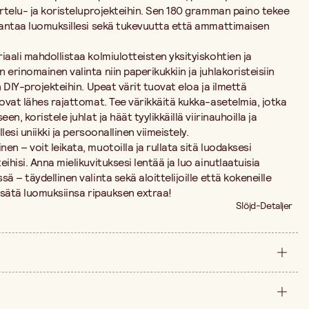
artelu- ja koristeluprojekteihin. Sen 180 gramman paino tekee
ä antaa luomuksillesi sekä tukevuutta että ammattimaisen
iaali mahdollistaa kolmiulotteisten yksityiskohtien ja
erinomainen valinta niin paperikukkiin ja juhlakoristeisiin
n DIY-projekteihin. Upeat värit tuovat eloa ja ilmettä
 ovat lähes rajattomat. Tee värikkäitä kukka-asetelmia, jotka
en, koristele juhlat ja häät tyylikkäillä viirinauhoilla ja
lesi uniikki ja persoonallinen viimeistely.
n – voit leikata, muotoilla ja rullata sitä luodaksesi
ihisi. Anna mielikuvituksesi lentää ja luo ainutlaatuisia
ä – täydellinen valinta sekä aloittelijoille että kokeneille
 lisätä luomuksiinsa ripauksen extraa!
Slöjd-Detaljer
Väri 548