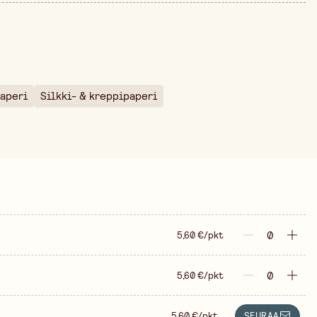
50 cm
än ajalta on 4,48 €.
30 cm
250 cm
180 g
aperi
Silkki- & kreppipaperi
pakkaus
5,60 €/pkt
5,60 €/pkt
5,60 €/pkt
SEURAA