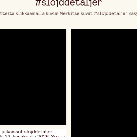
#slojddetaljer
tteita klikkaamalla kuvia! Merkitse kuvat #slojddetaljer näky