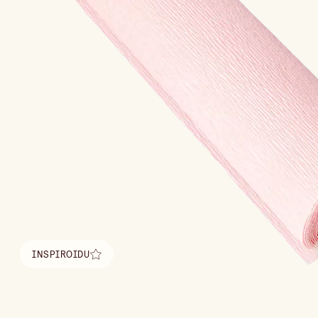
INSPIROIDU
Löydä inspiraatio