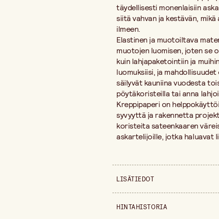
täydellisesti monenlaisiin ask
siitä vahvan ja kestävän, mik
ilmeen.
Elastinen ja muotoiltava mater
muotojen luomisen, joten se on 
kuin lahjapaketointiin ja muihi
luomuksiisi, ja mahdollisuudet
säilyvät kauniina vuodesta toise
pöytäkoristeilla tai anna lahjoil
Kreppipaperi on helppokäyttöine
syvyyttä ja rakennetta projekte
koristeita sateenkaaren väreiss
askartelijoille, jotka haluavat
LISÄTIEDOT
Ominaisuus
HINTAHISTORIA