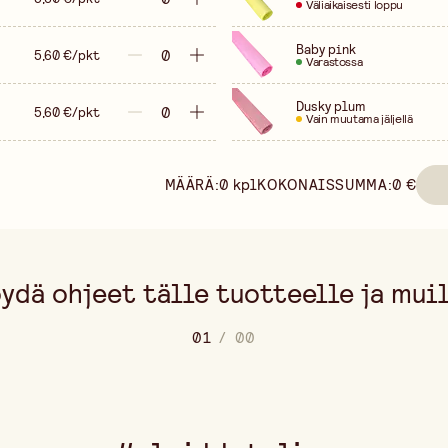
Väliaikaisesti loppu
Baby pink
5,60 €/pkt
Varastossa
Dusky plum
5,60 €/pkt
Vain muutama jäljellä
MÄÄRÄ:
0
kpl
KOKONAISSUMMA:
0 €
ydä ohjeet tälle tuotteelle ja mui
0
1
/
0
0