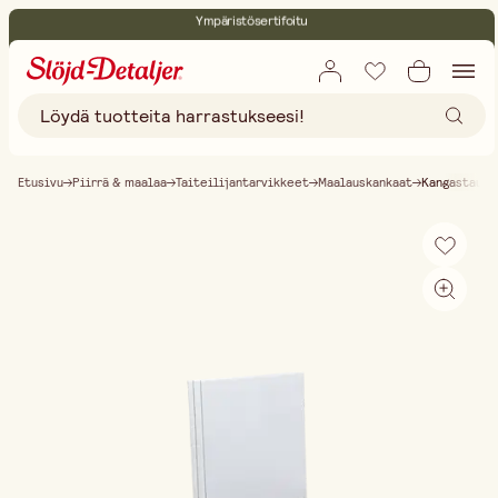
Ympäristösertifoitu
Ilmainen toimitus yli 75 € ostoksille
Etusivu
Piirrä & maalaa
Taiteilijantarvikkeet
Maalauskankaat
Kangastaulu