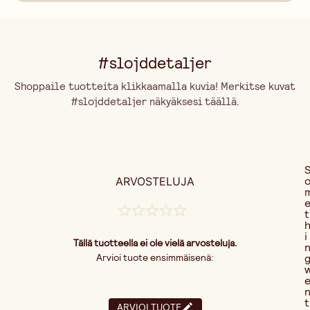
#slojddetaljer
Shoppaile tuotteita klikkaamalla kuvia! Merkitse kuvat
#slojddetaljer näkyäksesi täällä.
ARVOSTELUJA
t
i
Tällä tuotteella ei ole vielä arvosteluja.
Arvioi tuote ensimmäisenä:
t
ARVIOI TUOTE