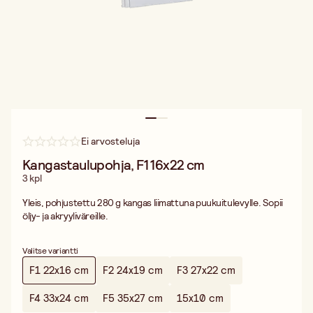
Ei arvosteluja
Kangastaulupohja, F1 16x22 cm
3 kpl
Yleis, pohjustettu 280 g kangas liimattuna puukuitulevylle. Sopii
öljy- ja akryyliväreille.
Valitse variantti
F1 22x16 cm
F2 24x19 cm
F3 27x22 cm
F4 33x24 cm
F5 35x27 cm
15x10 cm