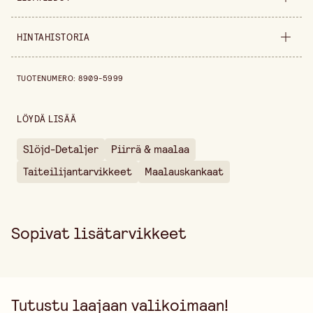
Tuoteversio
F1 22x16 cm
HINTAHISTORIA
Leveys
22 cm
Hintahistoria viimeisen 30 päivän ajalta on 9,20 €.
TUOTENUMERO
:
8909-5999
Korkeus
16 cm
Pakkausmäärä
3 kpl
LÖYDÄ LISÄÄ
Paksuus
3 cm
Slöjd-Detaljer
Piirrä & maalaa
Myyntiyksikkö
pakkaus
Taiteilijantarvikkeet
Maalauskankaat
Sopivat lisätarvikkeet
Tutustu laajaan valikoimaan!