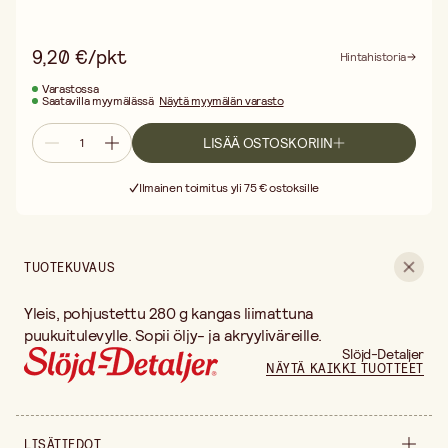
9,20 €/pkt
Hintahistoria
Varastossa
Saatavilla myymälässä
Näytä myymälän varasto
LISÄÄ OSTOSKORIIN
Ilmainen toimitus yli 75 € ostoksille
Toimitus 3–5 arkipäivää
30 päivän avoin palautusoikeus
Ilmainen toimitus yli 75 € ostoksille
TUOTEKUVAUS
Yleis, pohjustettu 280 g kangas liimattuna
puukuitulevylle. Sopii öljy- ja akryyliväreille.
Slöjd-Detaljer
NÄYTÄ KAIKKI TUOTTEET
LISÄTIEDOT