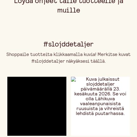
Löydä ohjeet tälle tuotteelle ja
muille
#slojddetaljer
Shoppaile tuotteita klikkaamalla kuvia! Merkitse kuvat
#slojddetaljer näkyäksesi täällä.