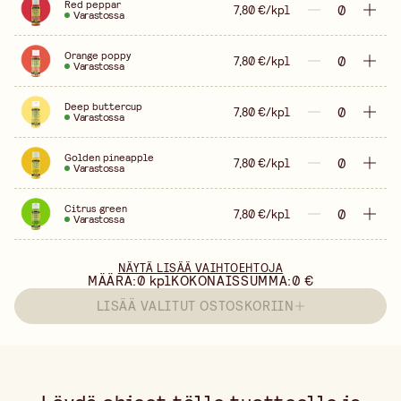
Red peppar
7,80 €/kpl
Varastossa
Orange poppy
7,80 €/kpl
Varastossa
Deep buttercup
7,80 €/kpl
Varastossa
Golden pineapple
7,80 €/kpl
Varastossa
Citrus green
7,80 €/kpl
Varastossa
NÄYTÄ LISÄÄ VAIHTOEHTOJA
MÄÄRÄ:
0
kpl
KOKONAISSUMMA:
0 €
LISÄÄ VALITUT OSTOSKORIIN