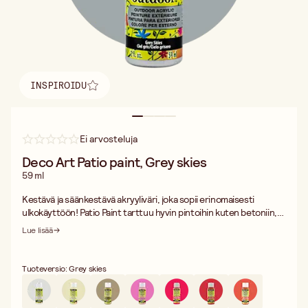
INSPIROIDU
Löydä inspiraatio
Ei arvosteluja
Deco Art Patio paint, Grey skies
59 ml
Kestävä ja säänkestävä akryyliväri, joka sopii erinomaisesti
ulkokäyttöön! Patio Paint tarttuu hyvin pintoihin kuten betoniin,
puuhun ja terrakottaan, ja se on suunniteltu kestämään
Lue lisää
vaihtelevia lämpötiloja ja kosteutta. Väri on vedenkestävää ja
ihanteellinen esimerkiksi ruukkujen, puutarhakoristeiden ja
ulkona ympäri vuoden olevien kalusteiden koristeluun.
Tuoteversio: Grey skies
Yksi pullo sisältää 59 ml.