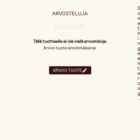
ARVOSTELUJA
t
i
Tällä tuotteella ei ole vielä arvosteluja.
Arvioi tuote ensimmäisenä:
t
ARVIOI TUOTE
r
..
.