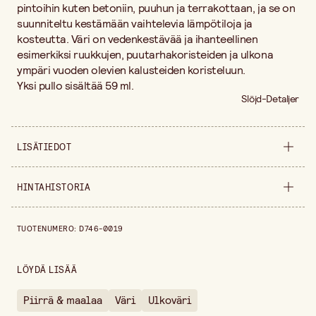
pintoihin kuten betoniin, puuhun ja terrakottaan, ja se on
suunniteltu kestämään vaihtelevia lämpötiloja ja
kosteutta. Väri on vedenkestävää ja ihanteellinen
esimerkiksi ruukkujen, puutarhakoristeiden ja ulkona
ympäri vuoden olevien kalusteiden koristeluun.
Yksi pullo sisältää 59 ml.
Slöjd-Detaljer
LISÄTIEDOT
Pakkausmäärä
59 ml
HINTAHISTORIA
Myyntiyksikkö
kappale
Hintahistoria viimeisen 30 päivän ajalta on 7,80 €.
TUOTENUMERO
:
D746-0019
LÖYDÄ LISÄÄ
Piirrä & maalaa
Väri
Ulkoväri