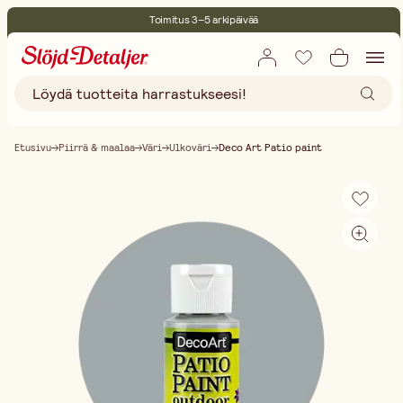
Toimitus 3–5 arkipäivää
30 päivän avoin palautusoikeus
Ympäristösertifoitu
Ilmainen toimitus yli 75 € ostoksille
Etusivu
Piirrä & maalaa
Väri
Ulkoväri
Deco Art Patio paint