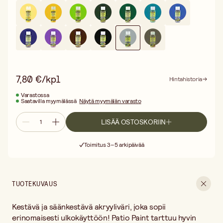
7,80 €/kpl
Hintahistoria
Varastossa
Saatavilla myymälässä
Näytä myymälän varasto
LISÄÄ OSTOSKORIIN
Ilmainen toimitus yli 75 € ostoksille
Toimitus 3–5 arkipäivää
30 päivän avoin palautusoikeus
Ilmainen toimitus yli 75 € ostoksille
TUOTEKUVAUS
Kestävä ja säänkestävä akryyliväri, joka sopii
erinomaisesti ulkokäyttöön! Patio Paint tarttuu hyvin