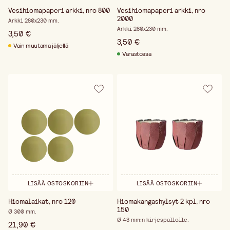
Vesihiomapaperi arkki, nro 800
Vesihiomapaperi arkki, nro
2000
Arkki 280x230 mm.
Arkki 280x230 mm.
3,50 €
3,50 €
Vain muutama jäljellä
Varastossa
LISÄÄ OSTOSKORIIN
LISÄÄ OSTOSKORIIN
Hiomalaikat, nro 120
Hiomakangashylsyt 2 kpl, nro
150
Ø 300 mm.
Ø 43 mm:n kirjespallolle.
21,90 €