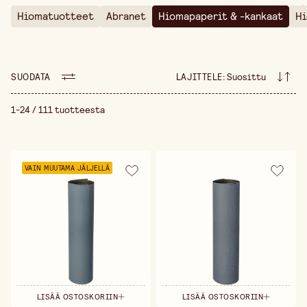
.
epätasaisuuksien poistamiseksi, hienohionta ennen
Hiomatuotteet
Abranet
Hiomapaperit & -kankaat
Hi
maalausta tai metallin kiillotus sileäksi pinnaksi,
oikean hiomamateriaalin valinta on ratkaisevaa
lopputuloksen kannalta. Valikoimastamme löydät
hiomapaperit ja hiomaliinat eri karkeuksilla ja
materiaaleilla, soveltuen sekä kuiva- että
SUODATA
LAJITTELE
:
Suosittu
märkähiomiseen. Karkeakuvioiset hiomapaperit
poistavat tehokkaasti epätasaisuuksia ja vanhoja
pintakäsittelyjä, kun taas hienojakoiset versiot
1-24 / 111 tuotteesta
takaavat tasaisen ja sileän pinnan ennen lakan,
maalin tai öljyn levittämistä. Joustavat hiomaliinat
sopivat erityisen hyvin tarkkuutta vaativiin töihin ja
vaikeapääsyisiin kohtiin. Metallityöhön tarjoamme
VAIN MUUTAMA JÄLJELLÄ
erikoishiomapaperit, jotka poistavat ruosteen,
purseet ja hapettumat tehokkaasti ilman, että ne
vahingoittavat materiaalia. Puutyössä käytettävät
hiomamateriaalit ovat hellävaraisia ja seuraavat
puun syitä, antaen tasaisen lopputuloksen ilman
naarmuja tai kuitujen nousua. Olipa kyseessä suuret
pinnat tai hienot yksityiskohdat, oikeat
hiomapaperit ja hiomaliinat auttavat saavuttamaan
ammattimaisen viimeistelyn ja kestävän
lopputuloksen.
LISÄÄ OSTOSKORIIN
LISÄÄ OSTOSKORIIN