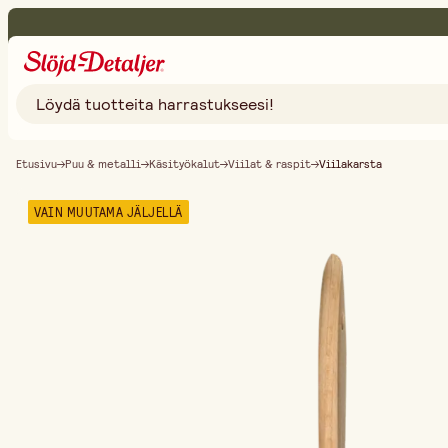
Etusivu
Puu & metalli
Käsityökalut
Viilat & raspit
Viilakarsta
VAIN MUUTAMA JÄLJELLÄ