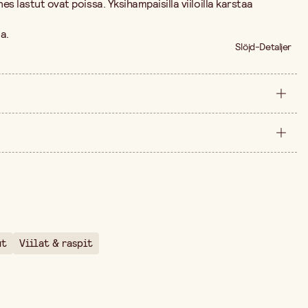
nes lastut ovat poissa. Yksihampaisilla viiloilla karstaa
a.
Slöjd-Detaljer
kappale
40 mm
än ajalta on 11,00 €.
260 mm
ut
Viilat & raspit