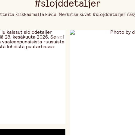
#slojddetaljer
tteita klikkaamalla kuvia! Merkitse kuvat #slojddetaljer näky