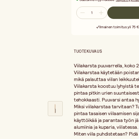
Tämä on erityisen tärkeää pehmeitä 
Miten viila puhdistetaan? Pidä viila 
suuntaisesti. Toista, kunnes lastut o
Mitat: 260 × 40 mm. Puuvarrella.
Ilmainen toimitus yli 75 €
TUOTEKUVAUS
Viilakarsta puuvarrella, koko 2
Viilakarstaa käytetään poistama
mikä palauttaa viilan leikkuut
Viilakarsta koostuu lyhyistä te
pintaa pitkin urien suuntaisesti,
tehokkaasti. Puuvarsi antaa hy
Miksi viilakarstaa tarvitaan? 
pintaa tasaisen viilaamisen sij
käyttöikää ja parantaa työn jä
alumiinia ja kuparia, viilatessa.
Miten viila puhdistetaan? Pidä v