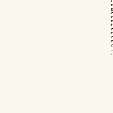
i
t
r
..
.