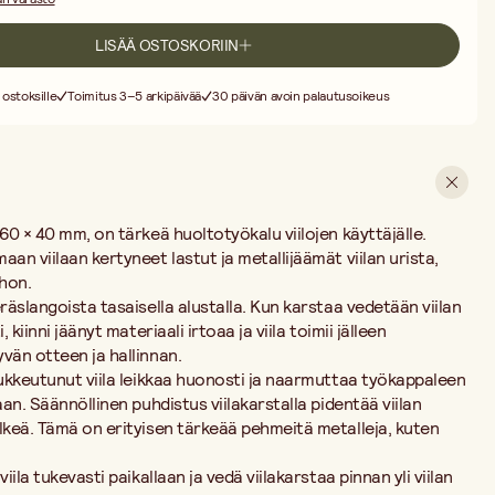
metalleja, kuten alumiinia ja kuparia, viilatessa.
tukevasti paikallaan ja vedä viilakarstaa pinnan yli viilan urien
LISÄÄ OSTOSKORIIN
vat poissa. Yksihampaisilla viiloilla karstaa vedetään vinosti urien yli.
 ostoksille
Toimitus 3–5 arkipäivää
30 päivän avoin palautusoikeus
60 × 40 mm, on tärkeä huoltotyökalu viilojen käyttäjälle.
an viilaan kertyneet lastut ja metallijäämät viilan urista,
ehon.
räslangoista tasaisella alustalla. Kun karstaa vedetään viilan
 kiinni jäänyt materiaali irtoaa ja viila toimii jälleen
vän otteen ja hallinnan.
Tukkeutunut viila leikkaa huonosti ja naarmuttaa työkappaleen
aan. Säännöllinen puhdistus viilakarstalla pidentää viilan
lkeä. Tämä on erityisen tärkeää pehmeitä metalleja, kuten
iila tukevasti paikallaan ja vedä viilakarstaa pinnan yli viilan