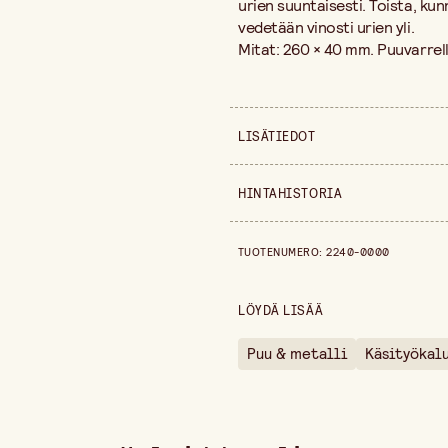
urien suuntaisesti. Toista, kun
vedetään vinosti urien yli.
Mitat: 260 × 40 mm. Puuvarrell
LISÄTIEDOT
Myyntiyksikkö
HINTAHISTORIA
Leveys
Hintahistoria viimeisen 30 päiv
TUOTENUMERO
:
2240-0000
Pituus
LÖYDÄ LISÄÄ
Puu & metalli
Käsityökal