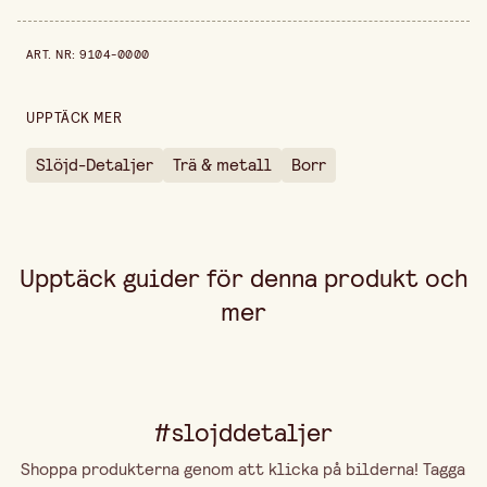
Diameter
3/4/5/6/8/10 mm
Prishistorik de senaste 30 dagarna är 169,00 kr.
ART. NR
:
9104-0000
Förpackningsmängd
18 st
UPPTÄCK MER
Slöjd-Detaljer
Trä & metall
Borr
Upptäck guider för denna produkt och
mer
#slojddetaljer
Shoppa produkterna genom att klicka på bilderna! Tagga