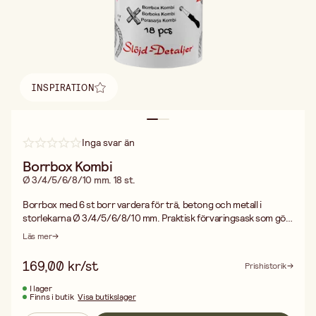
INSPIRATION
Hitta inspiration
Inga svar än
Borrbox Kombi
Ø 3/4/5/6/8/10 mm. 18 st.
Borrbox med 6 st borr vardera för trä, betong och metall i
storlekarna Ø 3/4/5/6/8/10 mm. Praktisk förvaringsask som gör
det lätt att hitta rätt borr när du behöver. Med den här boxen
Läs mer
täcker du upp de flesta av de material som du kan tänkas stöta
på.
169,00 kr/st
Prishistorik
I lager
Finns i butik
Visa butikslager