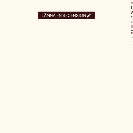
t
LÄMNA EN RECENSION
r
..
.