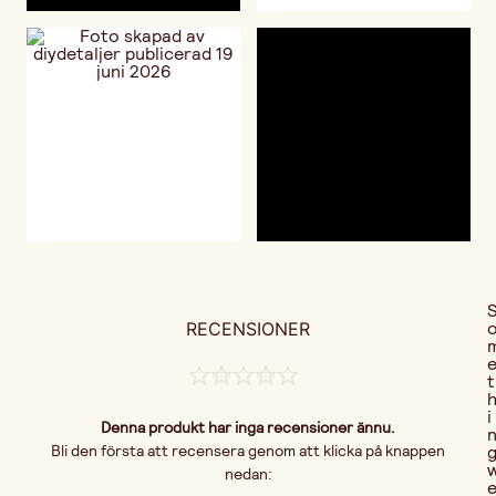
RECENSIONER
t
i
Denna produkt har inga recensioner ännu.
Bli den första att recensera genom att klicka på knappen
nedan: