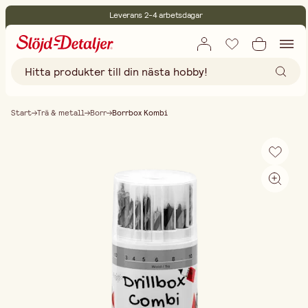
Leverans 2-4 arbetsdagar
30 dagars öppet köp
Miljöcertifierade
Fri frakt vid köp över 499:-
Start
Trä & metall
Borr
Borrbox Kombi