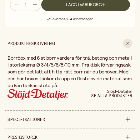
LÄGG I VARUKORG
Fri frakt vid köp över 499:-
Leverans 2-4 arbetsdagar
30 dagars öppet köp
Fri frakt vid köp över 499:-
PRODUKTBESKRIVNING
Borrbox med 6 st borr vardera för trä, betong och metall
i storlekarna Ø 3/4/5/6/8/10 mm. Praktisk förvaringsask
som gör det lätt att hitta rätt borr när du behöver. Med
den här boxen täcker du upp de flesta av de material som
du kan tänkas stöta på.
Slöjd-Detaljer
SE ALLA PRODUKTER
SPECIFIKATIONER
Säljs i
styck
PRISHISTORIK