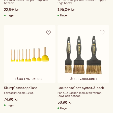
För alla lacker, färger, lasyr och
Till alla färger och betser. Släpper
betser.
inga borst.
22,90 kr
195,00 kr
I lager
I lager
LÄGG I VARUKORG
LÄGG I VARUKORG
Skumplaststöpplare
Lackpenselset syntet 3-pack
Förpackning om 10 st.
För alla lacker, men även färger,
lasyr och betser.
74,90 kr
58,90 kr
I lager
I lager