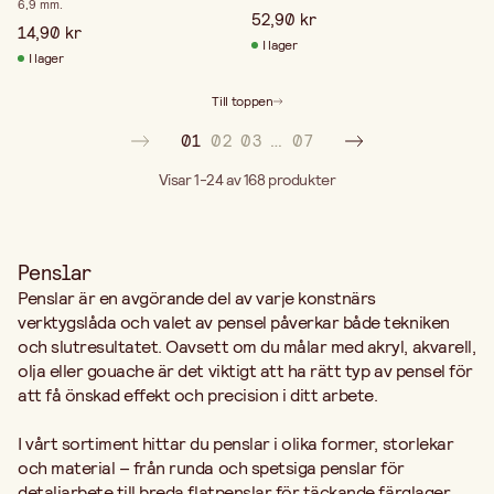
6,9 mm.
52,90 kr
14,90 kr
I lager
I lager
Till toppen
01
02
03
…
07
Visar 1-24 av 168
produkter
Penslar
Penslar är en avgörande del av varje konstnärs
verktygslåda och valet av pensel påverkar både tekniken
och slutresultatet. Oavsett om du målar med akryl, akvarell,
olja eller gouache är det viktigt att ha rätt typ av pensel för
att få önskad effekt och precision i ditt arbete.
I vårt sortiment hittar du penslar i olika former, storlekar
och material – från runda och spetsiga penslar för
detaljarbete till breda flatpenslar för täckande färglager