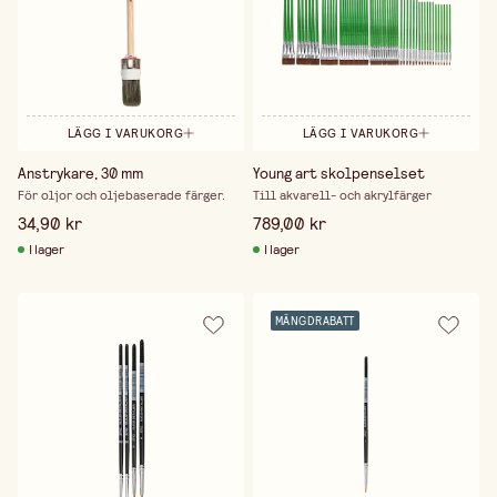
LÄGG I VARUKORG
LÄGG I VARUKORG
Anstrykare, 30 mm
Young art skolpenselset
För oljor och oljebaserade färger.
Till akvarell- och akrylfärger
34,90 kr
789,00 kr
I lager
I lager
MÄNGDRABATT