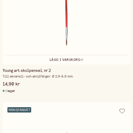
LÄGG I VARUKORG
Young art skolpensel, nr 2
Till akvarell- och akrylfärger. Ø 2,9-6,9 mm.
14,90 kr
I lager
MÄNGDRABATT