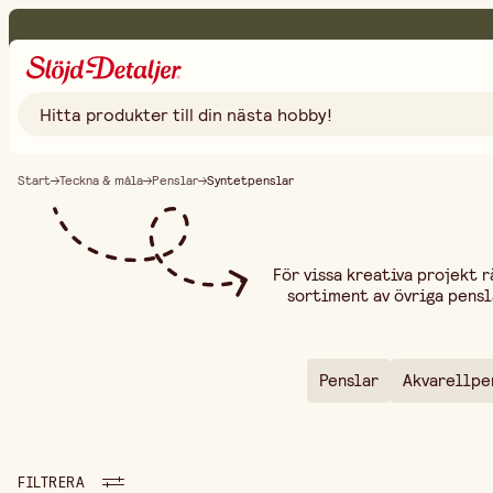
Start
Teckna & måla
Penslar
Syntetpenslar
För vissa kreativa projekt 
sortiment av övriga pensl
Oavsett om du jobbar med fi
som hjälper dig att uppnå
stöpplare för att skapa mj
pyssel, textilmålning och a
Penslar
Akvarellpe
färgtyper och tekniker,
hobbyentusiasten, konstnär
oändliga möjligheter
FILTRERA