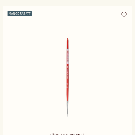
MÄNGDRABATT
LÄGG I VARUKORG