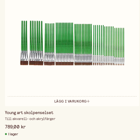
LÄGG I VARUKORG
Young art skolpenselset
Till akvarell- och akrylfärger
789,00 kr
I lager