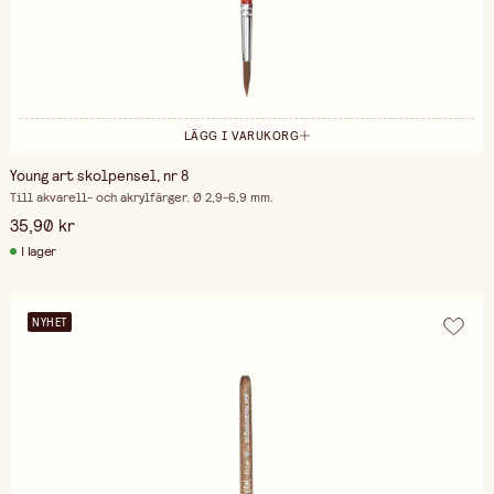
LÄGG I VARUKORG
Young art skolpensel, nr 8
Till akvarell- och akrylfärger. Ø 2,9-6,9 mm.
35,90 kr
I lager
NYHET