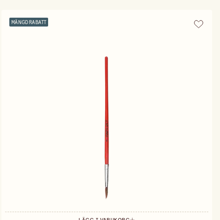
MÄNGDRABATT
LÄGG I VARUKORG