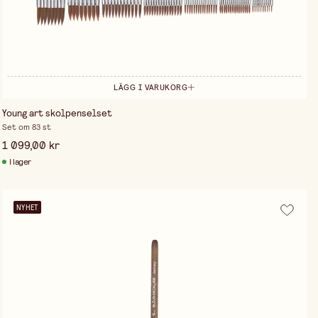
LÄGG I VARUKORG
Young art skolpenselset
Set om 83 st
1 099,00 kr
I lager
NYHET