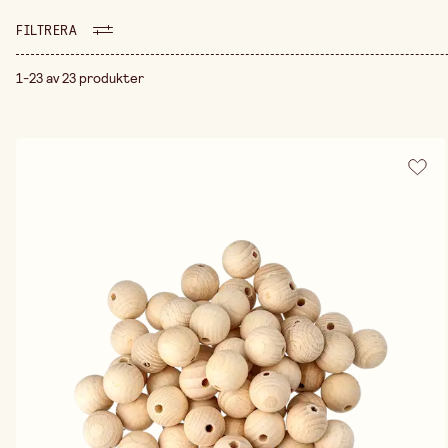
självklar plats inom traditi
större helheter, där varje
FILTRERA
att kombinera med andra 
träkulor kan du arbeta fri
1-23 av 23 produkter
bygga vidare på ett mer ava
träkulor och hitta rätt s