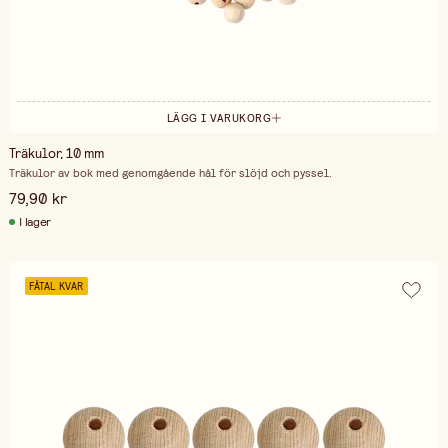
LÄGG I VARUKORG
Träkulor, 10 mm
Träkulor av bok med genomgående hål för slöjd och pyssel.
79,90 kr
I lager
FÅTAL KVAR