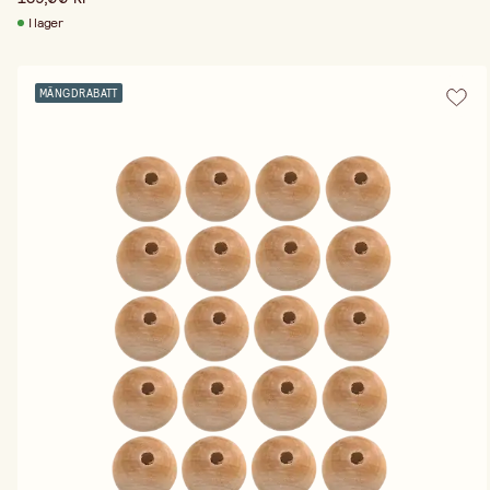
I lager
MÄNGDRABATT