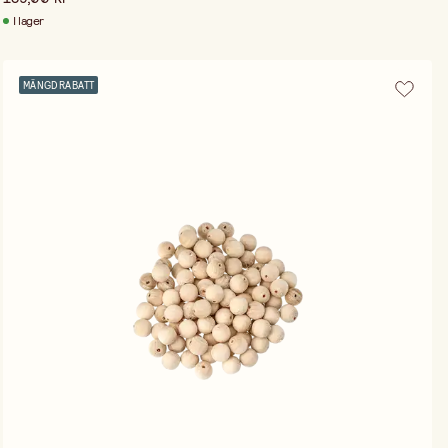
I lager
MÄNGDRABATT