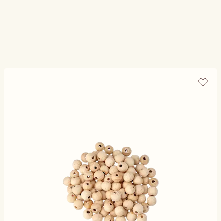
onellt hantverk. I svensk hemslöjd och andra former av slöjd 
 detalj bidrar till ett genomarbetat resultat. Deras enkla for
material som läder, tyg eller metall. Skapandet blir roliga
tt och experimentera med både färg och form. Oavsett om du v
ncerat projekt, ger de dig möjligheten att skapa något person
torlek och stil för ditt nästa projekt. Här finns material som
större skapande inom hobby, pyssel och slöjd.