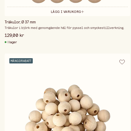
LÄGG I VARUKORG
Träkulor, Ø 37 mm
Träkulor i björk med genomgående hål för pyssel och smyckestillverkning.
129,00 kr
I lager
MÄNGDRABATT