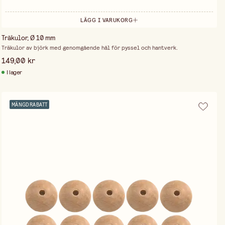
LÄGG I VARUKORG
Träkulor, Ø 10 mm
Träkulor av björk med genomgående hål för pyssel och hantverk.
149,00 kr
I lager
MÄNGDRABATT