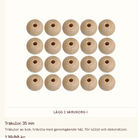
LÄGG I VARUKORG
Träkulor, 35 mm
Träkulor av bok, trävita med genomgående hål, för slöjd och dekoration.
139,00 kr