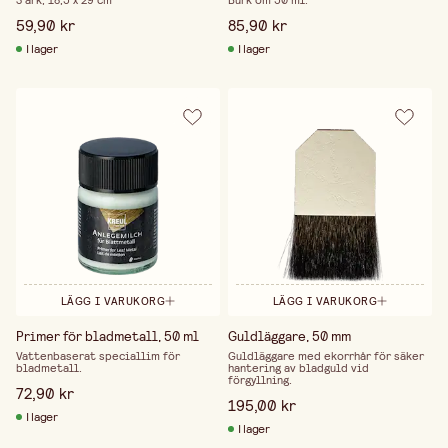
3 ark, 18,5 x 29 cm
Burk om 50 ml.
59,90 kr
85,90 kr
I lager
I lager
LÄGG I VARUKORG
LÄGG I VARUKORG
Primer för bladmetall, 50 ml
Guldläggare, 50 mm
Vattenbaserat speciallim för
Guldläggare med ekorrhår för säker
bladmetall.
hantering av bladguld vid
förgyllning.
72,90 kr
195,00 kr
I lager
I lager