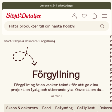
Leverans 2-4 arbetsdagar
30 dagars öppet köp
Miljöcertifierade
Fri frakt vid köp över 499:-
Start
Skapa & dekorera
Förgyllning
t
i
Förgyllning
t
Förgyllning är en vacker teknik för att ge dina
projekt en lyxig och skimrande yta. Oavsett om du
r
arbetar med möbler, konst, ramar eller dekorativa
Läs mer
detaljer, kan du med bladguld, guldpulver eller
metallfolie skapa eleganta och tidlösa effekter. I
Skapa & dekorera
Band
Belysning
Cellplast
Dekora
vårt sortiment hittar du allt du behöver för
..