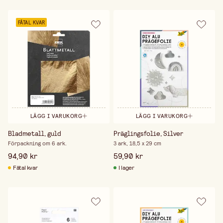
FÅTAL KVAR
LÄGG I VARUKORG
LÄGG I VARUKORG
Bladmetall, guld
Präglingsfolie, Silver
Förpackning om 6 ark.
3 ark, 18,5 x 29 cm
94,90 kr
59,90 kr
Fåtal kvar
I lager