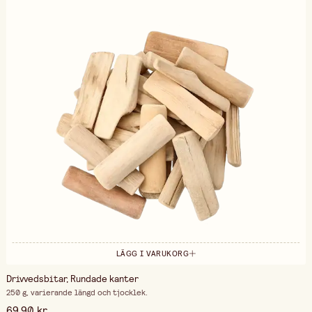
LÄGG I VARUKORG
Drivvedsbitar, Rundade kanter
250 g, varierande längd och tjocklek.
69,90 kr