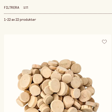
sig väl för både nybörjare
med färg, form och tekni
FILTRERA
finmotorik får ta plats. Figu
ofta ligger till grund för 
1-22 av 22 produkter
står i centrum. Skapandet b
hitta produkter som passar d