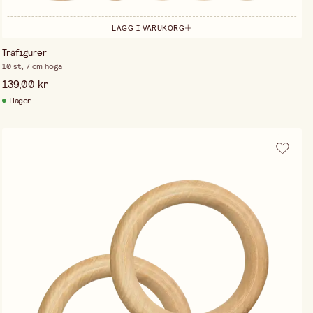
LÄGG I VARUKORG
Träfigurer
10 st, 7 cm höga
139,00 kr
I lager