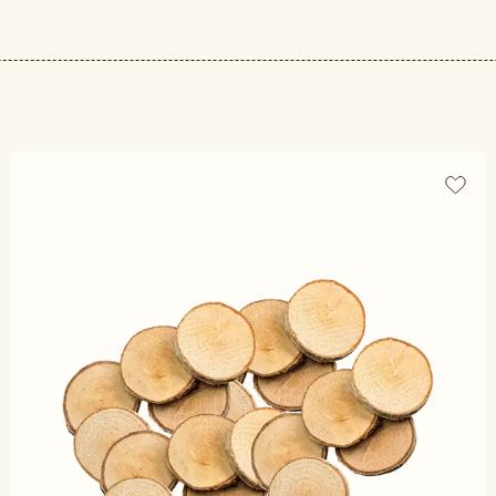
 och mer erfarna skapare. De är enkla att bearbeta och ger ut
k. För skolor och pedagogiska miljöer är de också ett populär
rer, skyltar och ringar i trä har en tydlig koppling till tradit
något större. Samtidigt fungerar de lika bra i moderna DIY-pr
lir roligare med rätt material. Utforska vårt sortiment av fig
ina idéer – från enkla projekt till mer genomarbetade skape
slöjd.