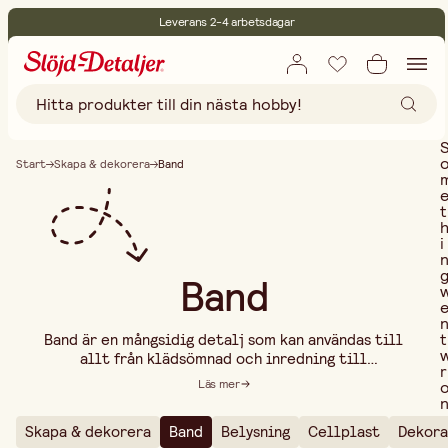
Leverans 2-4 arbetsdagar
30 dagars öppet köp
Miljöcertifierade
Fri frakt vid köp över 499:-
Start
Skapa & dekorera
Band
t
i
Band
t
Band är en mångsidig detalj som kan användas till
allt från klädsömnad och inredning till
r
dekorationer och pysselprojekt. Oavsett om du vill
Läs mer
skapa vackra rosetter, dekorera presenter eller ge
dina hantverk en elegant touch, har vi banden som
Skapa & dekorera
Band
Belysning
Cellplast
Dekora
passar dina behov. I vårt sortiment hittar du ett
..