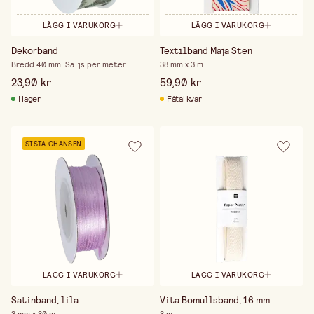
LÄGG I VARUKORG
LÄGG I VARUKORG
Dekorband
Textilband Maja Sten
Bredd 40 mm. Säljs per meter.
38 mm x 3 m
23,90 kr
59,90 kr
I lager
Fåtal kvar
SISTA CHANSEN
LÄGG I VARUKORG
LÄGG I VARUKORG
Satinband, lila
Vita Bomullsband, 16 mm
3 mm x 30 m
3 m