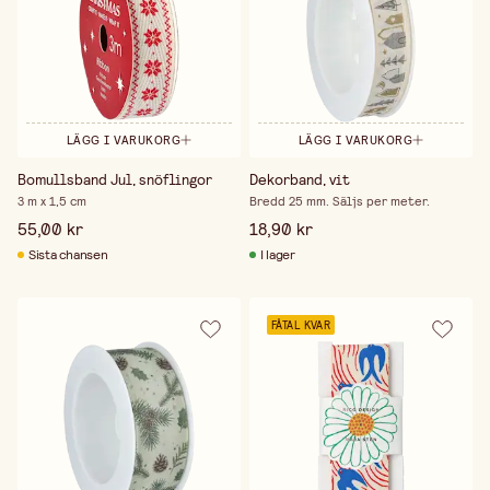
LÄGG I VARUKORG
LÄGG I VARUKORG
Bomullsband Jul, snöflingor
Dekorband, vit
3 m x 1,5 cm
Bredd 25 mm. Säljs per meter.
55,00 kr
18,90 kr
Sista chansen
I lager
FÅTAL KVAR