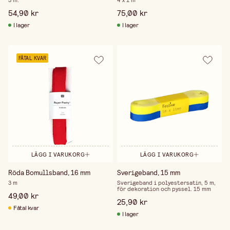
3 m.
4 x 1 m
54,90 kr
75,00 kr
I lager
I lager
FÅTAL KVAR
LÄGG I VARUKORG
LÄGG I VARUKORG
Röda Bomullsband, 16 mm
Sverigeband, 15 mm
3 m
Sverigeband i polyestersatin, 5 m,
för dekoration och pyssel. 15 mm
49,00 kr
25,90 kr
Fåtal kvar
I lager