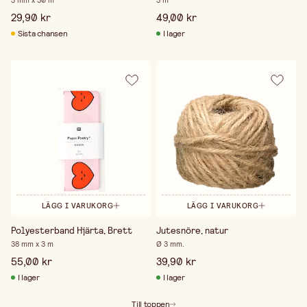
29,90 kr
49,00 kr
Sista chansen
I lager
LÄGG I VARUKORG
LÄGG I VARUKORG
Polyesterband Hjärta, Brett
Jutesnöre, natur
38 mm x 3 m
Ø 3 mm.
55,00 kr
39,90 kr
I lager
I lager
Till toppen