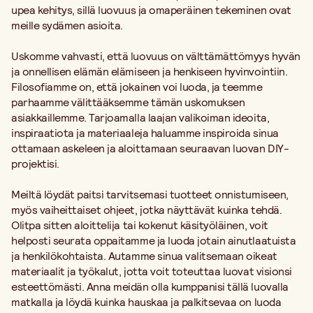
upea kehitys, sillä luovuus ja omaperäinen tekeminen ovat
meille sydämen asioita.
Uskomme vahvasti, että luovuus on välttämättömyys hyvän
ja onnellisen elämän elämiseen ja henkiseen hyvinvointiin.
Filosofiamme on, että jokainen voi luoda, ja teemme
parhaamme välittääksemme tämän uskomuksen
asiakkaillemme. Tarjoamalla laajan valikoiman ideoita,
inspiraatiota ja materiaaleja haluamme inspiroida sinua
ottamaan askeleen ja aloittamaan seuraavan luovan DIY-
projektisi.
Meiltä löydät paitsi tarvitsemasi tuotteet onnistumiseen,
myös vaiheittaiset ohjeet, jotka näyttävät kuinka tehdä.
Olitpa sitten aloittelija tai kokenut käsityöläinen, voit
helposti seurata oppaitamme ja luoda jotain ainutlaatuista
ja henkilökohtaista. Autamme sinua valitsemaan oikeat
materiaalit ja työkalut, jotta voit toteuttaa luovat visionsi
esteettömästi. Anna meidän olla kumppanisi tällä luovalla
matkalla ja löydä kuinka hauskaa ja palkitsevaa on luoda