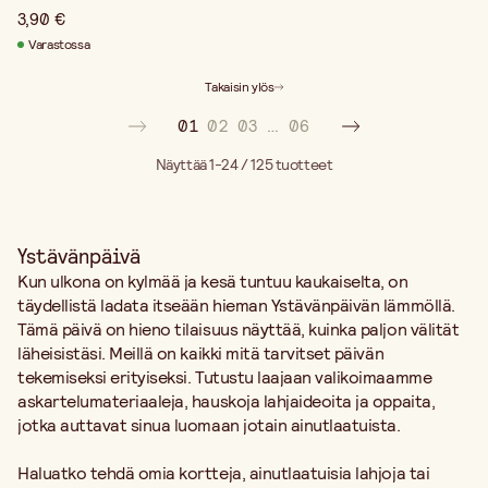
3,90 €
Varastossa
Takaisin ylös
01
02
03
…
06
Näyttää 1-24 / 125
tuotteet
Ystävänpäivä
Kun ulkona on kylmää ja kesä tuntuu kaukaiselta, on
täydellistä ladata itseään hieman Ystävänpäivän lämmöllä.
Tämä päivä on hieno tilaisuus näyttää, kuinka paljon välität
läheisistäsi. Meillä on kaikki mitä tarvitset päivän
tekemiseksi erityiseksi. Tutustu laajaan valikoimaamme
askartelumateriaaleja, hauskoja lahjaideoita ja oppaita,
jotka auttavat sinua luomaan jotain ainutlaatuista.
Haluatko tehdä omia kortteja, ainutlaatuisia lahjoja tai