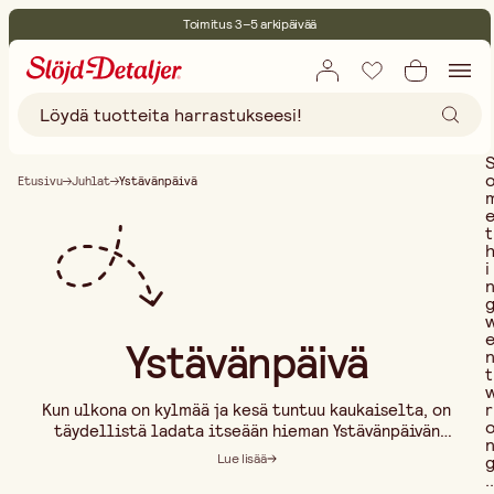
Toimitus 3–5 arkipäivää
30 päivän avoin palautusoikeus
Ympäristösertifoitu
Ilmainen toimitus yli 75 € ostoksille
Etusivu
Juhlat
Ystävänpäivä
t
i
Ystävänpäivä
t
r
Kun ulkona on kylmää ja kesä tuntuu kaukaiselta, on
täydellistä ladata itseään hieman Ystävänpäivän
lämmöllä. Tämä päivä on hieno tilaisuus näyttää,
Lue lisää
kuinka paljon välität läheisistäsi. Meillä on kaikki
..
mitä tarvitset päivän tekemiseksi erityiseksi.