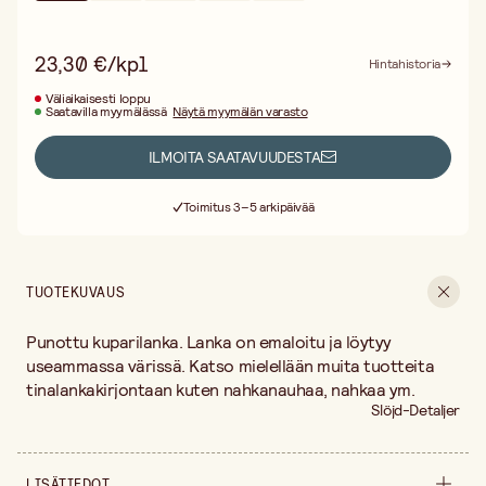
23,30 €/kpl
Hintahistoria
Väliaikaisesti loppu
Saatavilla myymälässä
Näytä myymälän varasto
ILMOITA SAATAVUUDESTA
Ilmainen toimitus yli 75 € ostoksille
Toimitus 3–5 arkipäivää
30 päivän avoin palautusoikeus
Ilmainen toimitus yli 75 € ostoksille
TUOTEKUVAUS
Punottu kuparilanka. Lanka on emaloitu ja löytyy
useammassa värissä. Katso mielellään muita tuotteita
tinalankakirjontaan kuten nahkanauhaa, nahkaa ym.
Slöjd-Detaljer
LISÄTIEDOT