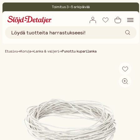
Toimitus 3–5 arkipäivää
30 päivän avoin palautusoikeus
Ympäristösertifoitu
Ilmainen toimitus yli 75 € ostoksille
Etusivu
Koruja
Lanka & vaijeri
Punottu kuparilanka