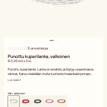
Ei arvosteluja
Punottu kuparilanka, valkoinen
Ø 0,35 mm x 5 m.
Punottu kuparilanka. Lanka on emaloitu ja löytyy useammassa
värissä. Katso mielellään muita tuotteita tinalankakirjontaan
kuten nahkanauhaa, nahkaa ym.
Lue lisää
Väri: valkoinen