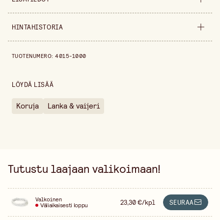
Leveys
75 mm
HINTAHISTORIA
Halkaisija
0,35 mm
Hintahistoria viimeisen 30 päivän ajalta on 23,30 €.
TUOTENUMERO
:
4015-1000
Korkeus
5 mm
Pakkausmäärä
5 m
LÖYDÄ LISÄÄ
Värivaihtoehto
Valkoinen
Koruja
Lanka & vaijeri
Myyntiyksikkö
kappale
Tutustu laajaan valikoimaan!
Valkoinen
23,30 €/kpl
SEURAA
Väliaikaisesti loppu