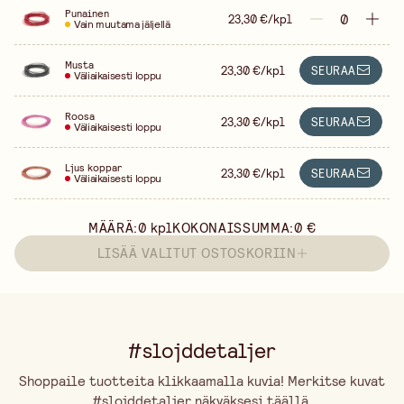
Punainen
23,30 €/kpl
Vain muutama jäljellä
Musta
23,30 €/kpl
SEURAA
Väliaikaisesti loppu
Roosa
23,30 €/kpl
SEURAA
Väliaikaisesti loppu
Ljus koppar
23,30 €/kpl
SEURAA
Väliaikaisesti loppu
MÄÄRÄ:
0
kpl
KOKONAISSUMMA:
0 €
LISÄÄ VALITUT OSTOSKORIIN
#slojddetaljer
Shoppaile tuotteita klikkaamalla kuvia! Merkitse kuvat
#slojddetaljer näkyäksesi täällä.