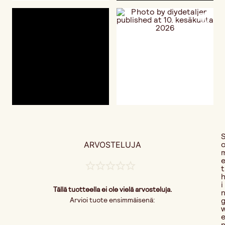
ARVOSTELUJA
t
i
Tällä tuotteella ei ole vielä arvosteluja.
Arvioi tuote ensimmäisenä: