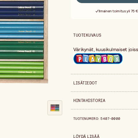
Ilmainen toimitus yli 75 €
TUOTEKUVAUS
Värikynät, kuusikulmaiset jois
LISÄTIEDOT
Myyntiyksikkö
HINTAHISTORIA
Leveys
Hintahistoria viimeisen 30 päiv
TUOTENUMERO
:
5407-0000
Pituus
Pakkausmäärä
LÖYDÄ LISÄÄ