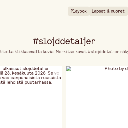
Playbox
Lapset & nuoret
#slojddetaljer
tteita klikkaamalla kuvia! Merkitse kuvat #slojddetaljer näky