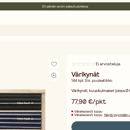
30 päivän avoin palautusoikeus
Ympäristösertifoitu
Ilmainen toimitus yli 75 € ostoksille
Ei arvosteluja
Värikynät
144 kpl. Sis. puulaatikko.
Värikynät, kuusikulmaiset joissa Ø
77,90 €/pkt
Väliaikaisesti loppu
Väliaikaisesti loppu
Näytä myymälän 