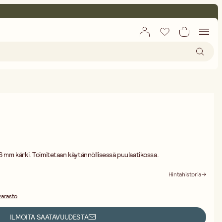
 6 mm kärki. Toimitetaan käytännöllisessä puulaatikossa.
Hintahistoria
varasto
ILMOITA SAATAVUUDESTA