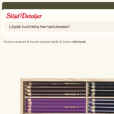
Etusivu
Lapset & nuoret
Lasten kynät & liidut
Värikynät