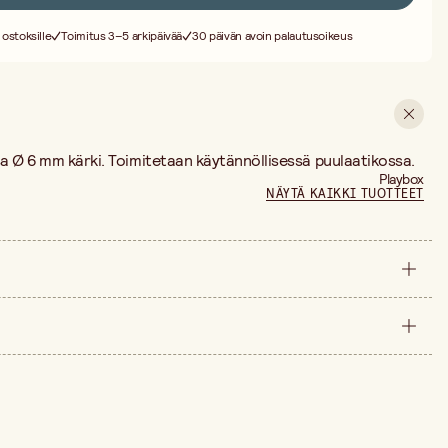
 ostoksille
Toimitus 3–5 arkipäivää
30 päivän avoin palautusoikeus
sa Ø 6 mm kärki. Toimitetaan käytännöllisessä puulaatikossa.
Playbox
NÄYTÄ KAIKKI TUOTTEET
pakkaus
10 mm
än ajalta on 77,90 €.
175 mm
144 kpl