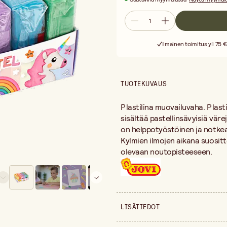
Ilmainen toimitus yli 75 €
TUOTEKUVAUS
Plastilina muovailuvaha. Plastil
sisältää pastellinsävyisiä värejä
on helppotyöstöinen ja notkea 
Kylmien ilmojen aikana suositt
olevaan noutopisteeseen.
LISÄTIEDOT