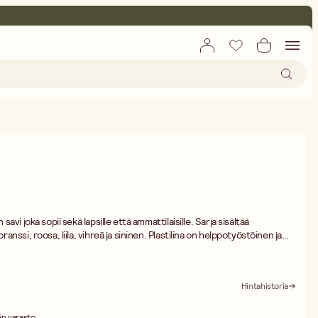
 savi joka sopii sekä lapsille että ammattilaisille. Sarja sisältää
oranssi, roosa, liila, vihreä ja sininen. Plastilina on helppotyöstöinen ja
niton. Tuote on pakkaselle arka. Kylmien ilmojen aikana suosittelemme
n sisätiloissa olevaan noutopisteeseen.
Hintahistoria
n varasto