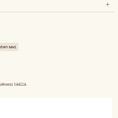
pakkaus
100 mm
än ajalta on 10,00 €.
40 mm
6 g
sten savi
äksesi täällä.