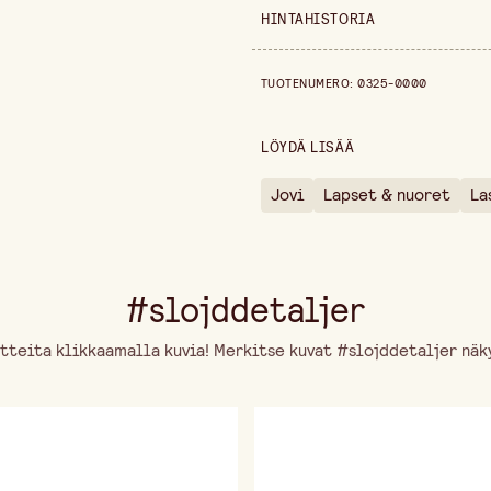
Myyntiyksikkö
HINTAHISTORIA
Leveys
Hintahistoria viimeisen 30 päiv
TUOTENUMERO
:
0325-0000
Korkeus
Pakkausmäärä
LÖYDÄ LISÄÄ
Jovi
Lapset & nuoret
La
#slojddetaljer
tteita klikkaamalla kuvia! Merkitse kuvat #slojddetaljer näky