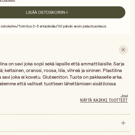
LISÄÄ OSTOSKORIIN
 ostoksille
Toimitus 3–5 arkipäivää
30 päivän avoin palautusoikeus
ina on savi joka sopii sekä lapsille että ammattilaisille. Sarja
; keltainen, oranssi, roosa, liila, vihreä ja sininen. Plastilina
savi joka ei kovetu. Gluteeniton. Tuote on pakkaselle arka.
elemme että valitset tuotteen lähettämisen sisätiloissa
Jovi
NÄYTÄ KAIKKI TUOTTEET