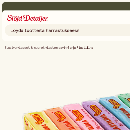
Etusivu
Lapset & nuoret
Lasten savi
Sarja Plastilina