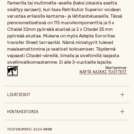
flamerilla tai multimelta-aseilla (kaksi jokaista asetta
sisältyy sarjaan), kun taas Retributor Superior voidaan
varustaa erilaisilla kantama- ja lähitaisteluaseilla. Tässä
pienoismallisetissä on 115 muovikomponenttia ja 5 x
Citadel 32mm pyöreää alustaä ja 2 x Citadel 25 mm
pyöreää alustaa. Mukana on myös Adepta Sororitas
transfer Sheet tarraarkki. Nämä miniatyyrit tulevat
maalaamattomina ja vaativat kokoamisen. Täydennä
vapaasti Citadel-väreillä, liimalla ja siveltimillä laajasta
sivellinvalikoimastamme. Ei alle 3-vuotiaille lapsille.
Warhammer
NÄYTÄ KAIKKI TUOTTEET
LISÄTIEDOT
Myyntiyksikkö
kappale
HINTAHISTORIA
Leveys
200 mm
Hintahistoria viimeisen 30 päivän ajalta on 51,80 €.
TUOTENUMERO
:
6123-0000
Korkeus
40 mm