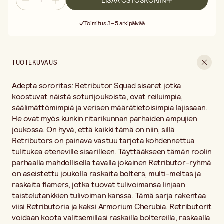
LISÄÄ OSTOSKORIIN
Armorium Cherubia. Retributorit voidaan koota valitsemillasi
Ilmainen toimitus yli 75 € ostoksille
raskailla boltereilla, raskaalla flamerilla tai multimelta-aseilla (kaksi
Toimitus 3–5 arkipäivää
jokaista asetta sisältyy sarjaan), kun taas Retributor Superior
30 päivän avoin palautusoikeus
voidaan varustaa erilaisilla kantama- ja lähitaisteluaseilla. Tässä
Ilmainen toimitus yli 75 € ostoksille
pienoismallisetissä on 115 muovikomponenttia ja 5 x Citadel 32mm
pyöreää alustaä ja 2 x Citadel 25 mm pyöreää alustaa. Mukana on
TUOTEKUVAUS
myös Adepta Sororitas transfer Sheet tarraarkki. Nämä
miniatyyrit tulevat maalaamattomina ja vaativat kokoamisen.
Adepta sororitas: Retributor Squad sisaret jotka
Täydennä vapaasti Citadel-väreillä, liimalla ja siveltimillä laajasta
sivellinvalikoimastamme. Ei alle 3-vuotiaille lapsille.
koostuvat näistä soturijoukoista, ovat reiluimpia,
säälimättömimpiä ja verisen määrätietoisimpia lajissaan.
He ovat myös kunkin ritarikunnan parhaiden ampujien
joukossa. On hyvä, että kaikki tämä on niin, sillä
Retributors on painava vastuu tarjota kohdennettua
tulitukea eteneville sisarilleen. Täyttääkseen tämän roolin
parhaalla mahdollisella tavalla jokainen Retributor-ryhmä
on aseistettu joukolla raskaita bolters, multi-meltas ja
raskaita flamers, jotka tuovat tulivoimansa linjaan
taistelutankkien tulivoiman kanssa. Tämä sarja rakentaa
viisi Retributoria ja kaksi Armorium Cherubia. Retributorit
voidaan koota valitsemillasi raskailla boltereilla, raskaalla