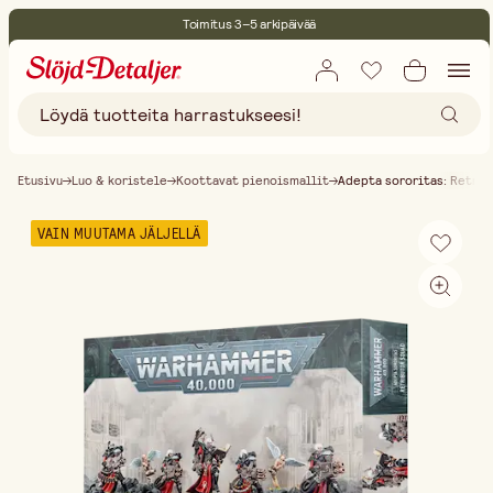
Toimitus 3–5 arkipäivää
30 päivän avoin palautusoikeus
Ympäristösertifoitu
Ilmainen toimitus yli 75 € ostoksille
Etusivu
Luo & koristele
Koottavat pienoismallit
Adepta sororitas: Retrib
VAIN MUUTAMA JÄLJELLÄ