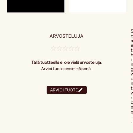
ARVOSTELUJA
t
i
Tällä tuotteella ei ole vielä arvosteluja.
Arvioi tuote ensimmäisenä:
t
ARVIOI TUOTE
r
..
.