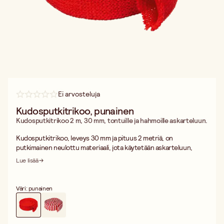
Ei arvosteluja
Kudosputkitrikoo, punainen
Kudosputkitrikoo 2 m, 30 mm, tontuille ja hahmoille askarteluun.
Kudosputkitrikoo, leveys 30 mm ja pituus 2 metriä, on
putkimainen neulottu materiaali, jota käytetään askarteluun,
koristeluun ja hahmojen tekemiseen. Putkimainen rakenne on
Lue lisää
ontto ja pyöreä, joten sen voi helposti vetää esineiden päälle tai
täyttää vanulla hahmojen luomiseksi.
Kudosputkitrikoo on yksi käytetyimmistä askartelumateriaaleista
Väri: punainen
päiväkodeissa, kouluissa ja kerhotoiminnassa. Materiaali on
pehmeä, värikäs ja helppo työstää niin lapsille kuin aikuisille. Sen
avulla syntyy nopeasti tonttuja, nukkeja, käärmeitä, eläimiä ja
muita hahmoja ilman ompelua.