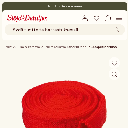
Toimitus 3–5 arkipäivää
30 päivän avoin palautusoikeus
Ympäristösertifoitu
Ilmainen toimitus yli 75 € ostoksille
Etusivu
Luo & koristele
Muut askartelutarvikkeet
Kudosputkitrikoo