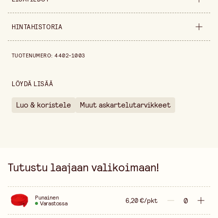
Pakkausmäärä
2 m
HINTAHISTORIA
Värivaihtoehto
Punainen
Hintahistoria viimeisen 30 päivän ajalta on 6,20 €.
TUOTENUMERO
:
4402-1003
Myyntiyksikkö
pakkaus
Leveys
30 mm
LÖYDÄ LISÄÄ
Luo & koristele
Muut askartelutarvikkeet
Tutustu laajaan valikoimaan!
Punainen
6,20 €/pkt
Varastossa