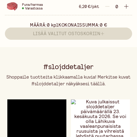
Puna/harmaa
6,20 €/pkt
Varastossa
MÄÄRÄ:
0
kpl
KOKONAISSUMMA:
0 €
LISÄÄ VALITUT OSTOSKORIIN
#slojddetaljer
Shoppaile tuotteita klikkaamalla kuvia! Merkitse kuvat
#slojddetaljer näkyäksesi täällä.