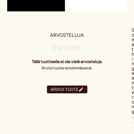
ARVOSTELUJA
t
i
Tällä tuotteella ei ole vielä arvosteluja.
Arvioi tuote ensimmäisenä:
t
ARVIOI TUOTE
r
..
.