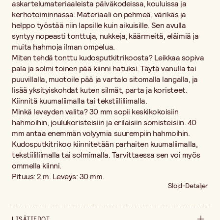
askartelumateriaaleista päiväkodeissa, kouluissa ja
kerhotoiminnassa. Materiaali on pehmeä, värikäs ja
helppo työstää niin lapsille kuin aikuisille. Sen avulla
syntyy nopeasti tonttuja, nukkeja, käärmeitä, eläimiä ja
muita hahmoja ilman ompelua.
Miten tehdä tonttu kudosputkitrikoosta? Leikkaa sopiva
pala ja solmi toinen pää kiinni hatuksi. Täytä vanulla tai
puuvillalla, muotoile pää ja vartalo sitomalla langalla, ja
lisää yksityiskohdat kuten silmät, parta ja koristeet.
Kiinnitä kuumaliimalla tai tekstiililiimalla.
Minkä leveyden valita? 30 mm sopii keskikokoisiin
hahmoihin, joulukoristeisiin ja erilaisiin somisteisiin. 40
mm antaa enemmän volyymia suurempiin hahmoihin.
Kudosputkitrikoo kiinnitetään parhaiten kuumaliimalla,
tekstiililiimalla tai solmimalla. Tarvittaessa sen voi myös
ommella kiinni.
Pituus: 2 m. Leveys: 30 mm.
Slöjd-Detaljer
LISÄTIEDOT