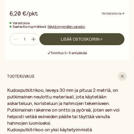
Miten tehdä tonttu kudosputkitrikoosta? Leikkaa sopiva pala ja
solmi toinen pää kiinni hatuksi. Täytä vanulla tai puuvillalla,
6,20 €/pkt
Hintahistoria
muotoile pää ja vartalo sitomalla langalla, ja lisää yksityiskohdat
kuten silmät, parta ja koristeet. Kiinnitä kuumaliimalla tai
Varastossa
Saatavilla myymälässä
Näytä myymälän varasto
tekstiililiimalla.
Minkä leveyden valita? 30 mm sopii keskikokoisiin hahmoihin,
LISÄÄ OSTOSKORIIN
joulukoristeisiin ja erilaisiin somisteisiin. 40 mm antaa enemmän
volyymia suurempiin hahmoihin.
Ilmainen toimitus yli 75 € ostoksille
Kudosputkitrikoo kiinnitetään parhaiten kuumaliimalla,
Toimitus 3–5 arkipäivää
tekstiililiimalla tai solmimalla. Tarvittaessa sen voi myös ommella
30 päivän avoin palautusoikeus
kiinni.
Ilmainen toimitus yli 75 € ostoksille
Pituus: 2 m. Leveys: 30 mm.
TUOTEKUVAUS
Kudosputkitrikoo, leveys 30 mm ja pituus 2 metriä, on
putkimainen neulottu materiaali, jota käytetään
askarteluun, koristeluun ja hahmojen tekemiseen.
Putkimainen rakenne on ontto ja pyöreä, joten sen voi
helposti vetää esineiden päälle tai täyttää vanulla
hahmojen luomiseksi.
Kudosputkitrikoo on yksi käytetyimmistä