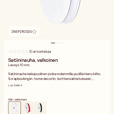
INSPIROIDU
Löydä inspiraatio
Ei arvosteluja
Satiininauha, valkoinen
Leveys 10 mm.
Satiininauha kaksipuolinen jonka molemmilla puolilla hieno kiilto.
Scrapbookingiin, home decoriin, korttienvalmistukseen,
kukkakoristeisiin, lahjojen paketointiin ym.
Lue lisää
Väri: valkoinen