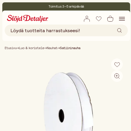
Toimitus 3–5 arkipäivää
30 päivän avoin palautusoikeus
Ympäristösertifoitu
Ilmainen toimitus yli 75 € ostoksille
Etusivu
Luo & koristele
Nauhat
Satiininauha