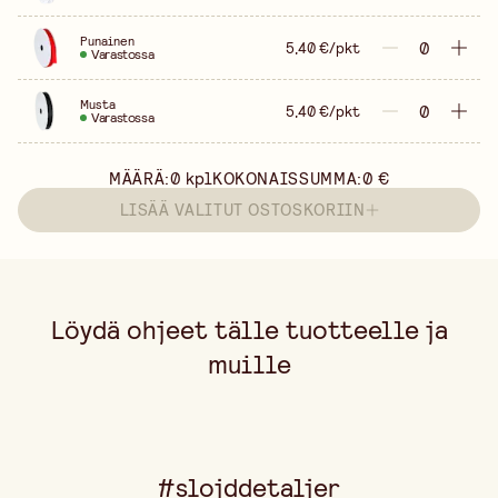
Punainen
5,40 €/pkt
Varastossa
Musta
5,40 €/pkt
Varastossa
MÄÄRÄ:
0
kpl
KOKONAISSUMMA:
0 €
LISÄÄ VALITUT OSTOSKORIIN
Löydä ohjeet tälle tuotteelle ja
muille
#slojddetaljer