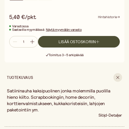
5,40 €/pkt
Hintahistoria
Varastossa
Saatavilla myymälässä
Näytä myymälän varasto
LISÄÄ OSTOSKORIIN
Ilmainen toimitus yli 75 € ostoksille
Toimitus 3–5 arkipäivää
30 päivän avoin palautusoikeus
Ilmainen toimitus yli 75 € ostoksille
TUOTEKUVAUS
Satiininauha kaksipuolinen jonka molemmilla puolilla
hieno kiilto. Scrapbookingiin, home decoriin,
korttienvalmistukseen, kukkakoristeisiin, lahjojen
paketointiin ym.
Slöjd-Detaljer