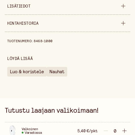
LISÄTIEDOT
Leveys
10 mm
HINTAHISTORIA
Pituus
10 m
Hintahistoria viimeisen 30 päivän ajalta on 5,40 €.
TUOTENUMERO
:
8468-1000
Värivaihtoehto
Valkoinen
Myyntiyksikkö
pakkaus
LÖYDÄ LISÄÄ
Luo & koristele
Nauhat
Tutustu laajaan valikoimaan!
Valkoinen
5,40 €/pkt
Varastossa