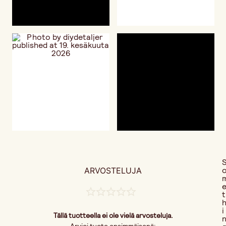
ARVOSTELUJA
t
i
Tällä tuotteella ei ole vielä arvosteluja.