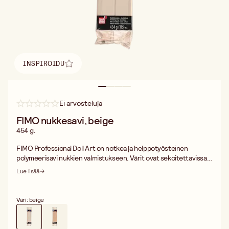
INSPIROIDU
Löydä inspiraatio
Ei arvosteluja
FIMO nukkesavi, beige
454 g.
FIMO Professional Doll Art on notkea ja helppotyösteinen
polymeerisavi nukkien valmistukseen. Värit ovat sekoitettavissa
keskenään joten voit luoda monia eri sävyjä. FIMO Professional
Lue lisää
Doll Art on ftalaattivapaa. Kovetataan kotiuunissa, 110°C, 30 min.
Ei mikroaaltouunissa. Voidaan lakata FIMO lakalla kovetuksen
jälkeen. Ei sovellu alle 8 vuotiaille lapsille.
Väri: beige