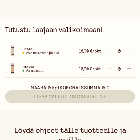
Tutustu laajaan valikoimaan!
Beige
18,00 €/pkt
Vain muutama jäljellä
Hiekka
18,00 €/pkt
Varastossa
MÄÄRÄ:
0
kpl
KOKONAISSUMMA:
0 €
LISÄÄ VALITUT OSTOSKORIIN
Löydä ohjeet tälle tuotteelle ja
muille