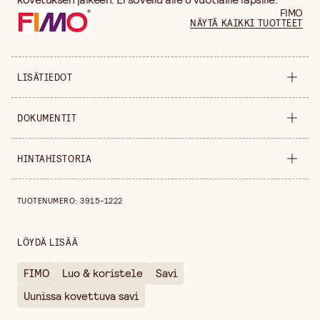
FIMO
NÄYTÄ KAIKKI TUOTTEET
LISÄTIEDOT
Leveys
165 mm
DOKUMENTIT
Korkeus
30 mm
Ladattavat tiedostot
HINTAHISTORIA
Ohjeet
(
.pdf
)
Pakkausmäärä
350 g
Hintahistoria viimeisen 30 päivän ajalta on 14,40 €.
Myyntiyksikkö
pakkaus
TUOTENUMERO
:
3915-1222
LÖYDÄ LISÄÄ
FIMO
Luo & koristele
Savi
Uunissa kovettuva savi