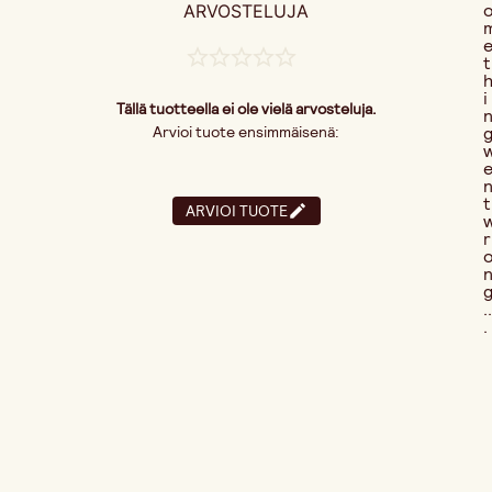
ARVOSTELUJA
t
i
Tällä tuotteella ei ole vielä arvosteluja.
Arvioi tuote ensimmäisenä:
t
ARVIOI TUOTE
r
..
.