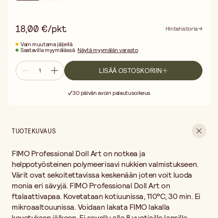
18,00 €/pkt
Hintahistoria
Vain muutama jäljellä
Saatavilla myymälässä
Näytä myymälän varasto
LISÄÄ OSTOSKORIIN
Ilmainen toimitus yli 75 € ostoksille
Toimitus 3–5 arkipäivää
30 päivän avoin palautusoikeus
Ilmainen toimitus yli 75 € ostoksille
TUOTEKUVAUS
FIMO Professional Doll Art on notkea ja
helppotyösteinen polymeerisavi nukkien valmistukseen.
Värit ovat sekoitettavissa keskenään joten voit luoda
monia eri sävyjä. FIMO Professional Doll Art on
ftalaattivapaa. Kovetataan kotiuunissa, 110°C, 30 min. Ei
mikroaaltouunissa. Voidaan lakata FIMO lakalla
kovetuksen jälkeen. Ei sovellu alle 8 vuotiaille lapsille.