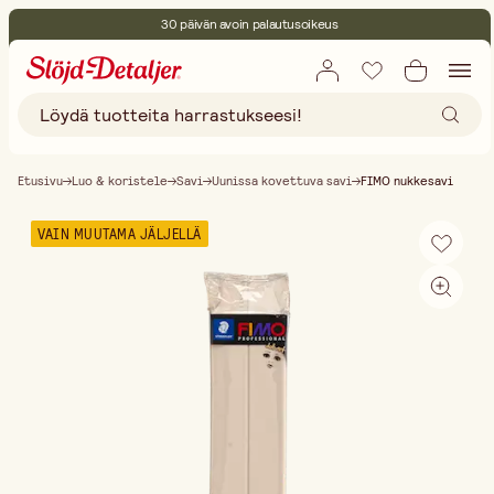
30 päivän avoin palautusoikeus
Ympäristösertifoitu
Ilmainen toimitus yli 75 € ostoksille
Etusivu
Luo & koristele
Savi
Uunissa kovettuva savi
FIMO nukkesavi
VAIN MUUTAMA JÄLJELLÄ