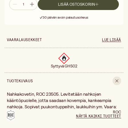
LISÄÄ OSTOSKORIIN
Ilmainen toimitus yli 75 € ostoksille
Toimitus 3–5 arkipäivää
30 päivän avoin palautusoikeus
Ilmainen toimitus yli 75 € ostoksille
VAARALAUSEKKEET
LUE LISÄÄ
Syttyvä GHS02
TUOTEKUVAUS
Nahkakovetin, ROC 23505. Levitetään nahkojen
kääntöpuolelle, jotta saadaan kovempia, kankeampia
nahkoja. Sopivat puukontuppeihin, laukkuihin ym. Vaara:
ROC
NÄYTÄ KAIKKI TUOTTEET