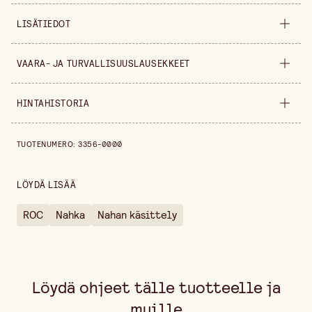
LISÄTIEDOT
Myyntiyksikkö
kappale
VAARA- JA TURVALLISUUSLAUSEKKEET
Tilavuus
0.25 l
HINTAHISTORIA
H225
Helposti syttyvä neste ja höyry
Hintahistoria viimeisen 30 päivän ajalta on 23,30 €.
TUOTENUMERO
:
3356-0000
LÖYDÄ LISÄÄ
ROC
Nahka
Nahan käsittely
Löydä ohjeet tälle tuotteelle ja
muille