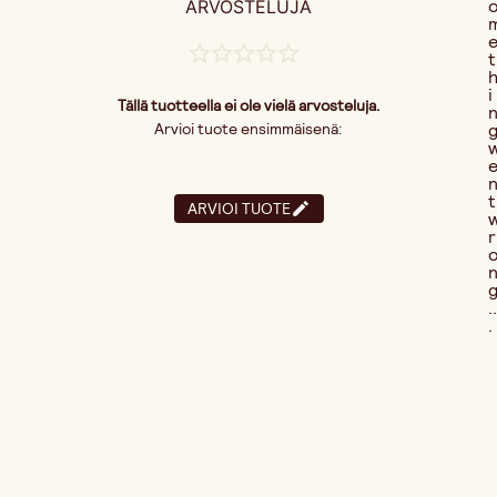
ARVOSTELUJA
t
i
Tällä tuotteella ei ole vielä arvosteluja.
Arvioi tuote ensimmäisenä:
t
ARVIOI TUOTE
r
..
.