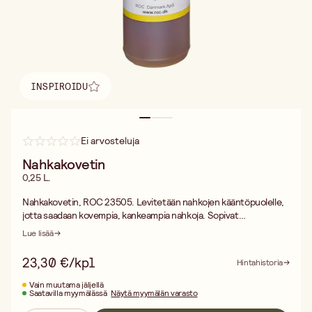
INSPIROIDU
Löydä inspiraatio
Ei arvosteluja
Nahkakovetin
0,25 L.
Nahkakovetin, ROC 23505. Levitetään nahkojen kääntöpuolelle,
jotta saadaan kovempia, kankeampia nahkoja. Sopivat
puukontuppeihin, laukkuihin ym. Vaara: H225 Helposti syttyvä
Lue lisää
neste ja höyry.
23,30 €/kpl
Hintahistoria
Vain muutama jäljellä
Saatavilla myymälässä
Näytä myymälän varasto