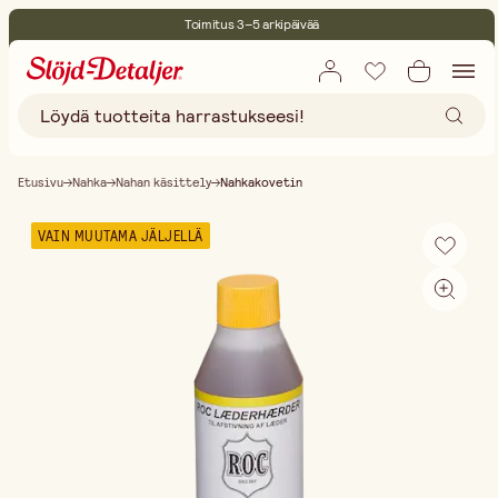
Toimitus 3–5 arkipäivää
30 päivän avoin palautusoikeus
Ympäristösertifoitu
Ilmainen toimitus yli 75 € ostoksille
Etusivu
Nahka
Nahan käsittely
Nahkakovetin
VAIN MUUTAMA JÄLJELLÄ