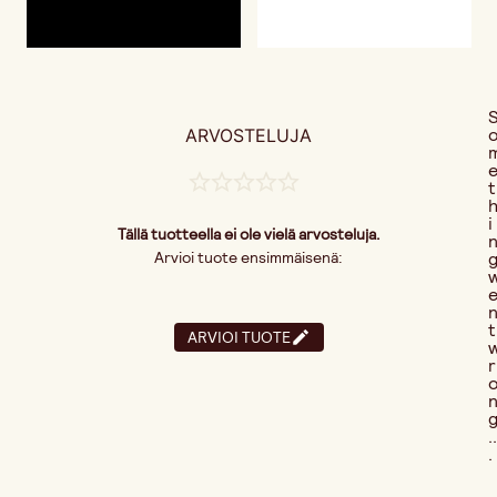
ARVOSTELUJA
t
i
Tällä tuotteella ei ole vielä arvosteluja.
Arvioi tuote ensimmäisenä:
t
ARVIOI TUOTE
r
..
.