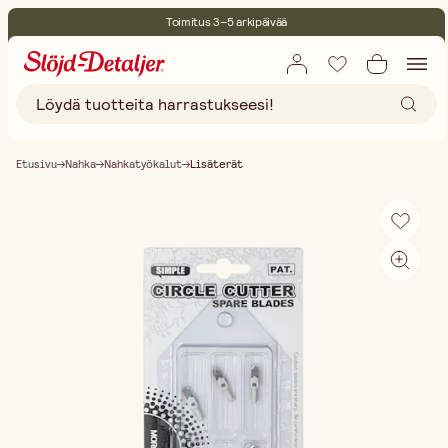
Toimitus 3–5 arkipäivää
30 päivän avoin palautusoikeus
Ympäristösertifoitu
Ilmainen toimitus yli 75 € ostoksille
Etusivu
Nahka
Nahkatyökalut
Lisäterät