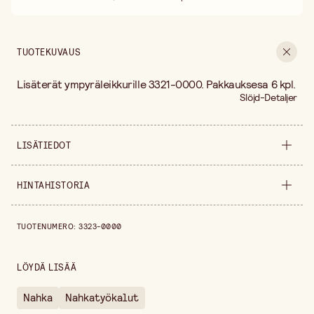
30 päivän avoin palautusoikeus
Ilmainen toimitus yli 75 € ostoksille
TUOTEKUVAUS
Lisäterät ympyräleikkurille 3321-0000. Pakkauksesa 6 kpl.
Slöjd-Detaljer
LISÄTIEDOT
Myyntiyksikkö
pakkaus
HINTAHISTORIA
Hintahistoria viimeisen 30 päivän ajalta on 11,00 €.
TUOTENUMERO
:
3323-0000
LÖYDÄ LISÄÄ
Nahka
Nahkatyökalut