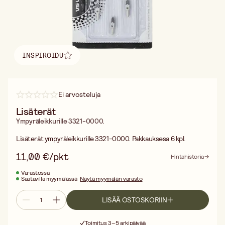
INSPIROIDU
Löydä inspiraatio
Ei arvosteluja
Lisäterät
Ympyräleikkurille 3321-0000.
Lisäterät ympyräleikkurille 3321-0000. Pakkauksesa 6 kpl.
11,00 €/pkt
Hintahistoria
Varastossa
Saatavilla myymälässä
Näytä myymälän varasto
LISÄÄ OSTOSKORIIN
Ilmainen toimitus yli 75 € ostoksille
Toimitus 3–5 arkipäivää