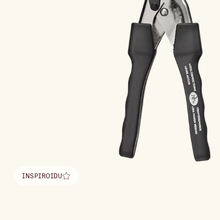
INSPIROIDU
Löydä inspiraatio