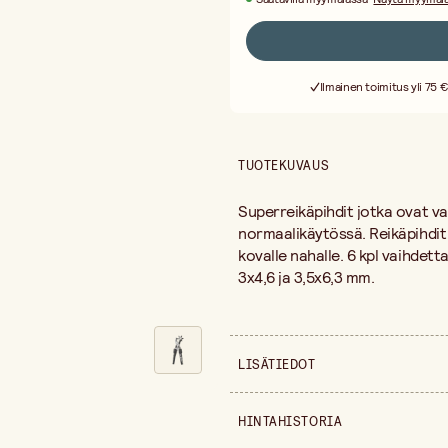
Ilmainen toimitus yli 75 €
TUOTEKUVAUS
Superreikäpihdit jotka ovat v
normaalikäytössä. Reikäpihdit S
kovalle nahalle. 6 kpl vaihdettav
3x4,6 ja 3,5x6,3 mm.
LISÄTIEDOT
Myyntiyksikkö
HINTAHISTORIA