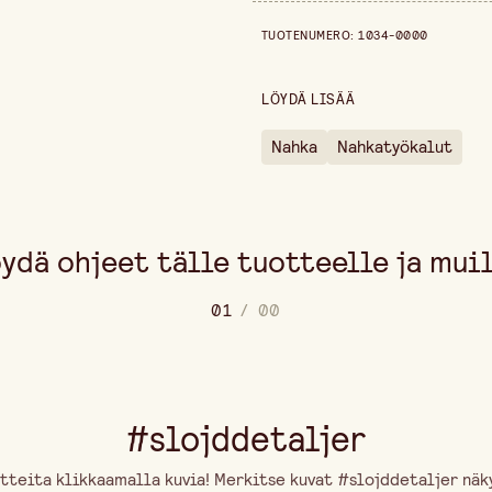
Leveys
Hintahistoria viimeisen 30 päi
TUOTENUMERO
:
1034-0000
Korkeus
LÖYDÄ LISÄÄ
Nahka
Nahkatyökalut
ydä ohjeet tälle tuotteelle ja mui
0
1
/
0
0
#slojddetaljer
tteita klikkaamalla kuvia! Merkitse kuvat #slojddetaljer näky