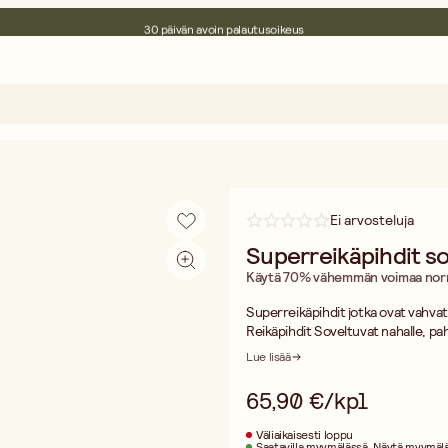
30 päivän avoin palautusoikeus
Ympäristösertifoitu
Ilmainen toimitus yli 75 € ostoksille
Ei arvosteluja
Superreikäpihdit so
Käytä 70% vähemmän voimaa norm
Superreikäpihdit jotka ovat vahva
Reikäpihdit Soveltuvat nahalle, pahv
reijitysterää: soike
Lue lisää
65,90 €/kpl
Väliaikaisesti loppu
Saatavilla myymälässä
Näytä myymälä