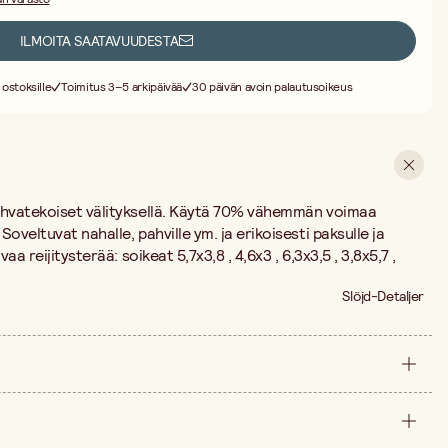
ILMOITA SAATAVUUDESTA
 ostoksille
Toimitus 3–5 arkipäivää
30 päivän avoin palautusoikeus
ahvatekoiset välityksellä. Käytä 70% vähemmän voimaa
oveltuvat nahalle, pahville ym. ja erikoisesti paksulle ja
aa reijitysterää: soikeat 5,7x3,8 , 4,6x3 , 6,3x3,5 , 3,8x5,7 ,
Slöjd-Detaljer
kappale