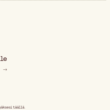
230 mm
vän ajalta on 65,90 €.
20 mm
lle
äksesi täällä.