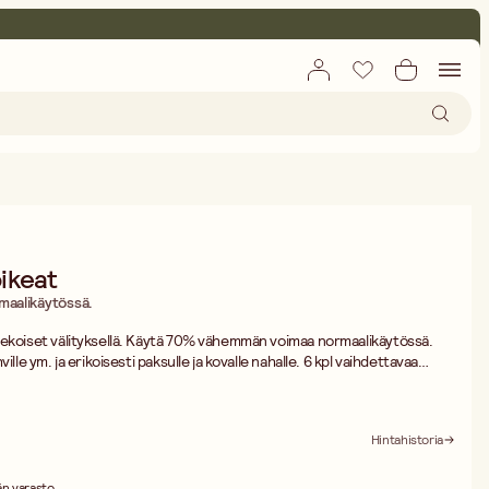
ikeat
aalikäytössä.
tekoiset välityksellä. Käytä 70% vähemmän voimaa normaalikäytössä.
ille ym. ja erikoisesti paksulle ja kovalle nahalle. 6 kpl vaihdettavaa
at 5,7x3,8 , 4,6x3 , 6,3x3,5 , 3,8x5,7 , 3x4,6 ja 3,5x6,3 mm.
Hintahistoria
n varasto