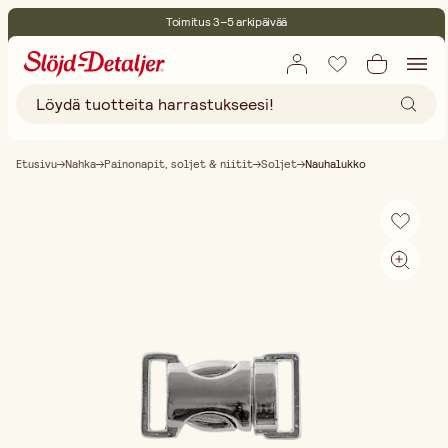
Toimitus 3–5 arkipäivää
30 päivän avoin palautusoikeus
Ympäristösertifoitu
Ilmainen toimitus yli 75 € ostoksille
Etusivu
Nahka
Painonapit, soljet & niitit
Soljet
Nauhalukko