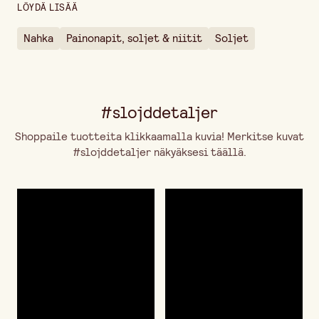
LÖYDÄ LISÄÄ
Nahka
Painonapit, soljet & niitit
Soljet
#slojddetaljer
Shoppaile tuotteita klikkaamalla kuvia! Merkitse kuvat
#slojddetaljer näkyäksesi täällä.