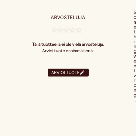
ARVOSTELUJA
t
i
Tällä tuotteella ei ole vielä arvosteluja.
Arvioi tuote ensimmäisenä:
t
ARVIOI TUOTE
r
..
.