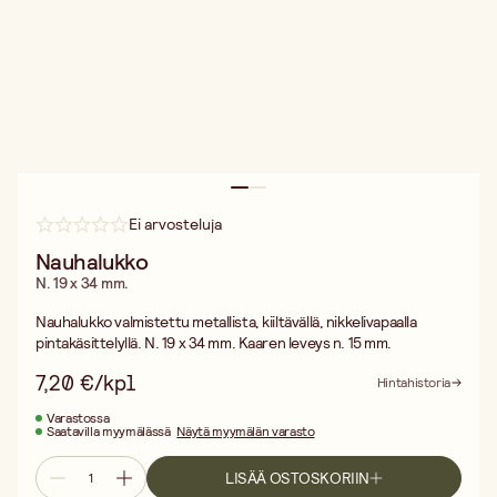
Ei arvosteluja
Nauhalukko
N. 19 x 34 mm.
Nauhalukko valmistettu metallista, kiiltävällä, nikkelivapaalla
pintakäsittelyllä. N. 19 x 34 mm. Kaaren leveys n. 15 mm.
7,20 €/kpl
Hintahistoria
Varastossa
Saatavilla myymälässä
Näytä myymälän varasto
LISÄÄ OSTOSKORIIN