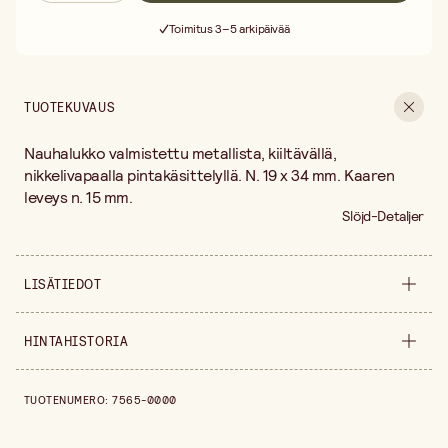
Ilmainen toimitus yli 75 € ostoksille
Toimitus 3–5 arkipäivää
30 päivän avoin palautusoikeus
Ilmainen toimitus yli 75 € ostoksille
TUOTEKUVAUS
Nauhalukko valmistettu metallista, kiiltävällä,
nikkelivapaalla pintakäsittelyllä. N. 19 x 34 mm. Kaaren
leveys n. 15 mm.
Slöjd-Detaljer
LISÄTIEDOT
Myyntiyksikkö
kappale
HINTAHISTORIA
Hintahistoria viimeisen 30 päivän ajalta on 7,20 €.
TUOTENUMERO
:
7565-0000