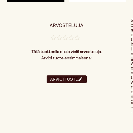
ARVOSTELUJA
t
i
Tällä tuotteella ei ole vielä arvosteluja.
Arvioi tuote ensimmäisenä:
t
ARVIOI TUOTE
r
..
.