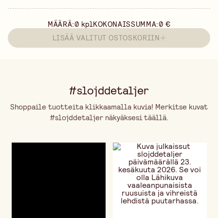
MÄÄRÄ:
0
kpl
KOKONAISSUMMA:
0 €
LISÄÄ VALITUT OSTOSKORIIN
#slojddetaljer
Shoppaile tuotteita klikkaamalla kuvia! Merkitse kuvat
#slojddetaljer näkyäksesi täällä.