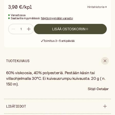
3,90 €/kpl
Hintahistoria
Varastossa
Saatavilla myymälässä
Näytä myymälän varasto
LISÄÄ OSTOSKORIIN
Ilmainen toimitus yli 75 € ostoksille
Toimitus 3–5 arkipäivää
30 päivän avoin palautusoikeus
Ilmainen toimitus yli 75 € ostoksille
TUOTEKUVAUS
60% viskoosia, 40% polyesteriä. Pestään käsin tai
villaohjelmalla 30°C. Ei kuivausrumpu kuivausta. 20 g ( n.
150 m).
Slöjd-Detaljer
LISÄTIEDOT