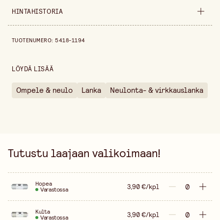
Materiaali
Viskoosi/Polyesteri
HINTAHISTORIA
Leveys
110 mm
Hintahistoria viimeisen 30 päivän ajalta on 3,90 €.
TUOTENUMERO
:
5418-1194
Korkeus
30 mm
Värivaihtoehto
Hopea
LÖYDÄ LISÄÄ
Myyntiyksikkö
kappale
Ompele & neulo
Lanka
Neulonta- & virkkauslanka
Tutustu laajaan valikoimaan!
Hopea
3,90 €/kpl
Varastossa
Kulta
3,90 €/kpl
Varastossa