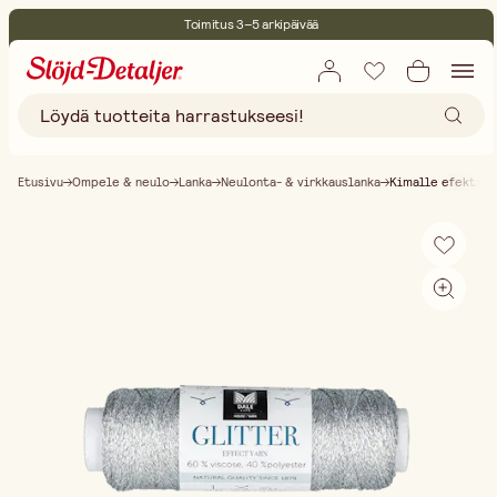
Toimitus 3–5 arkipäivää
30 päivän avoin palautusoikeus
Ympäristösertifoitu
Ilmainen toimitus yli 75 € ostoksille
Etusivu
Ompele & neulo
Lanka
Neulonta- & virkkauslanka
Kimalle efektila