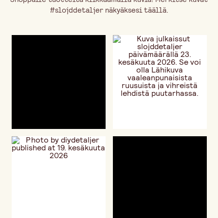
#slojddetaljer näkyäksesi täällä.