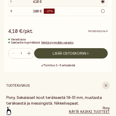
4,10 €
1
3,00 €
5
-
27
%
4,10 €/pkt
Hintahistoria
Varastossa
Saatavilla myymälässä
Näytä myymälän varasto
LISÄÄ OSTOSKORIIN
Ilmainen toimitus yli 75 € ostoksille
Toimitus 3–5 arkipäivää
30 päivän avoin palautusoikeus
Ilmainen toimitus yli 75 € ostoksille
TUOTEKUVAUS
Pony. Sekalaiset koot teräksestä 19-51 mm, mustasta
teräksestä ja messingistä. Nikkelivapaat.
Pony
NÄYTÄ KAIKKI TUOTTEET