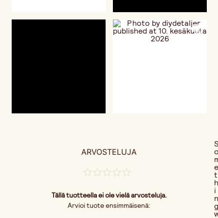
ARVOSTELUJA
t
i
Tällä tuotteella ei ole vielä arvosteluja.
Arvioi tuote ensimmäisenä: