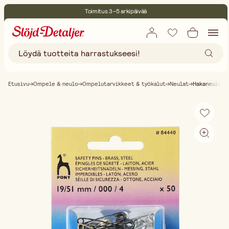
Toimitus 3–5 arkipäivää
30 päivän avoin palautusoikeus
Ympäristösertifoitu
Ilmainen toimitus yli 75 € ostoksille
Etusivu
Ompele & neulo
Ompelutarvikkeet & työkalut
Neulat
Hakaneula m