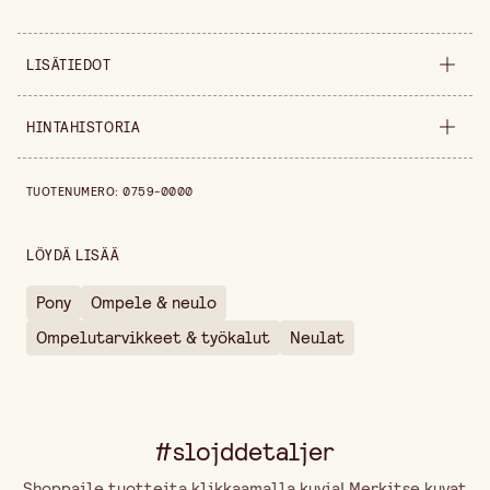
LISÄTIEDOT
Myyntiyksikkö
pakkaus
HINTAHISTORIA
Leveys
80 mm
Hintahistoria viimeisen 30 päivän ajalta on 4,10 €.
TUOTENUMERO
:
0759-0000
Korkeus
10 mm
Pakkausmäärä
50 kpl
LÖYDÄ LISÄÄ
Pony
Ompele & neulo
Ompelutarvikkeet & työkalut
Neulat
#slojddetaljer
Shoppaile tuotteita klikkaamalla kuvia! Merkitse kuvat