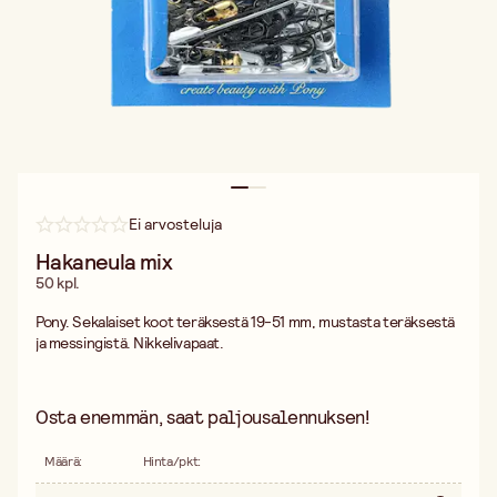
Ei arvosteluja
Hakaneula mix
50 kpl.
Pony. Sekalaiset koot teräksestä 19-51 mm, mustasta teräksestä
ja messingistä. Nikkelivapaat.
Osta enemmän, saat paljousalennuksen!
Määrä
:
Hinta/pkt
: